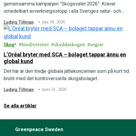
gemensamma kampanjen ”Skogsvalet 2026”. Kräver
omedelbart avverkningsstopp i alla Sveriges natur- och
kontinuitetsskogar.
Ludvig Tillman
juni 10, 2026
Skog
biodiversitet
skyddaskogen
segrar
L’Oréal bryter med SCA – bolaget tappar ännu en
global kund
Det här är den tredje globala jättekoncernen som på kort tid
brutit med det kontroversiella skogsbolaget.
Ludvig Tillman
mars 31, 2026
Se alla artiklar
Greenpeace Sweden