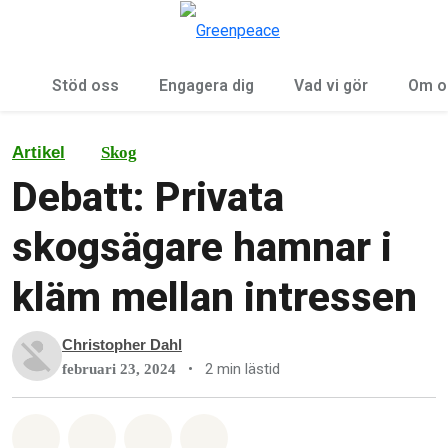
Öp
Meny
Stöd oss
Engagera dig
Vad vi gör
Om o
Artikel
Skog
Debatt: Privata
skogsägare hamnar i
kläm mellan intressen
Christopher Dahl
•
2 min lästid
februari 23, 2024
Dela på Whatsapp
Dela på Facebook
Dela via Email
Share on Bluesky