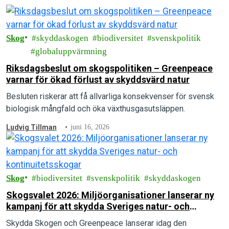
Skog
skyddaskogen
biodiversitet
svenskpolitik
globaluppvärmning
Riksdagsbeslut om skogspolitiken – Greenpeace
varnar för ökad förlust av skyddsvärd natur
Besluten riskerar att få allvarliga konsekvenser för svensk
biologisk mångfald och öka växthusgasutsläppen.
Ludvig Tillman
juni 16, 2026
Skog
biodiversitet
svenskpolitik
skyddaskogen
Skogsvalet 2026: Miljöorganisationer lanserar ny
kampanj för att skydda Sveriges natur- och
kontinuitetsskogar
Skydda Skogen och Greenpeace lanserar idag den