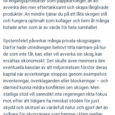
till engångsprodukter som pappkartonger, än att
avverka den mer eftertänksamt och skapa långlivade
produkter. Än mindre tjänar du på att låta skogen stå
och fungera optimalt som kollager och hem åt många
hotade arter som är av värde för hela samhället.
Systemfelet påverkar många privata skogsägare.
Därför hade utredningen behövt titta närmare på hur
de som inte får, kan, eller vill avverka sin skog, kan
ersättas ekonomiskt. Det skulle även minimera den
eventuella känslan av att miljörörelsen förstör deras
kapital när avverkningar stoppas genom exempelvis
inventeringar, överklaganden eller blockeringar – och
därmed kunna mildra konflikten om skogen. Men
statliga stöd vill sannolikt inte regeringen rikta fokus
mot, efter att tidigare ha minskat stöden för just
skydd och skötsel av värdefull natur och gjort det än
svårare för skogsägare som hamnar i kläm mellan