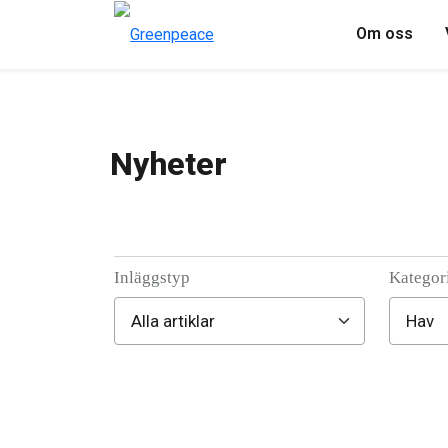
Om oss
Nyheter
Inläggstyp
Kategor
Filter posts
Filtered results