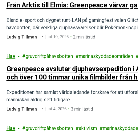
Från Arktis till Elmia: Greenpeace värvar g
Bland e-sport och dygnet runt-LAN på gamingfestivalen Glitc
havsbotten, där verkliga djuphavsvarelser blir Pokémon-inspir
Ludvig Tillman
juni 10, 2026
2 min lästid
Hav
gruvdriftpåhavsbotten
marinaskyddadeområden
Greenpeace avslutar djuphavsexpedition i A
och över 100 timmar unika filmbilder från 
Expeditionen har samlat världsledande forskare för att utfo
människan aldrig sett tidigare.
Ludvig Tillman
juni 4, 2026
3 min lästid
Hav
gruvdriftpåhavsbotten
aktivism
marinaskyddad