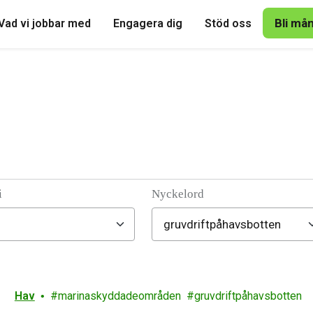
Bli må
Vad vi jobbar med
Engagera dig
Stöd oss
i
Nyckelord
Hav
marinaskyddadeområden
gruvdriftpåhavsbotten