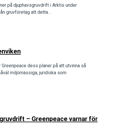
ner på djuphavsgruvdrift i Arktis under
rån gruvföretag att detta…
tenviken
ar Greenpeace dess planer på att utvinna så
såväl miljömässiga, juridiska som
gruvdrift – Greenpeace varnar för