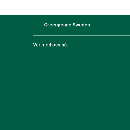
Greenpeace Sweden
Var med oss på:
Facebook
Instagram
Bluesky
TikTok
YouTube
LinkedIn
Twit