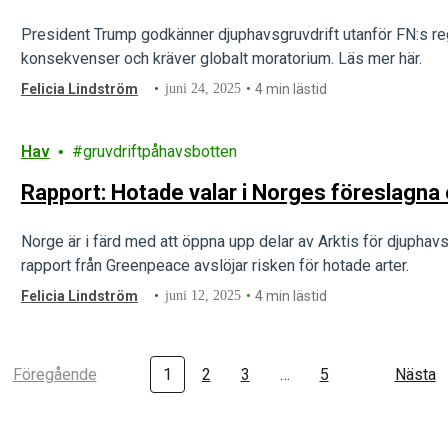
President Trump godkänner djuphavsgruvdrift utanför FN:s reg
konsekvenser och kräver globalt moratorium. Läs mer här.
Felicia Lindström
juni 24, 2025
4 min lästid
Hav
gruvdriftpåhavsbotten
Rapport: Hotade valar i Norges föreslagna
Norge är i färd med att öppna upp delar av Arktis för djupha
rapport från Greenpeace avslöjar risken för hotade arter.
Felicia Lindström
juni 12, 2025
4 min lästid
Föregående
1
2
3
…
5
Nästa