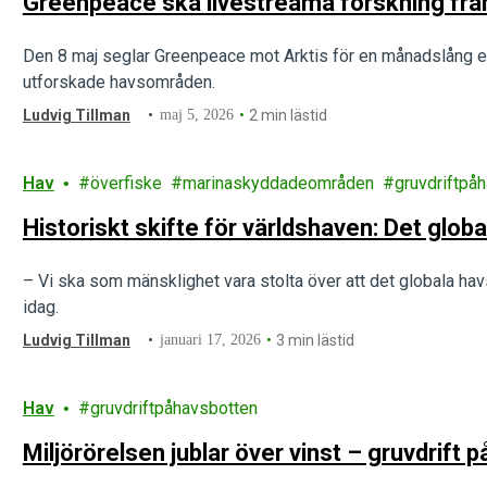
Greenpeace ska livestreama forskning från
Den 8 maj seglar Greenpeace mot Arktis för en månadslång exp
utforskade havsområden.
Ludvig Tillman
maj 5, 2026
2 min lästid
Hav
överfiske
marinaskyddadeområden
gruvdriftpå
Historiskt skifte för världshaven: Det globa
– Vi ska som mänsklighet vara stolta över att det globala havsa
idag.
Ludvig Tillman
januari 17, 2026
3 min lästid
Hav
gruvdriftpåhavsbotten
Miljörörelsen jublar över vinst – gruvdrift