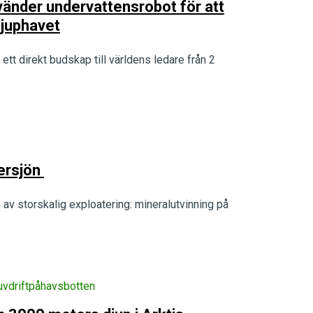
änder undervattensrobot för att
djuphavet
tt direkt budskap till världens ledare från 2
tersjön
 av storskalig exploatering: mineralutvinning på
uvdriftpåhavsbotten