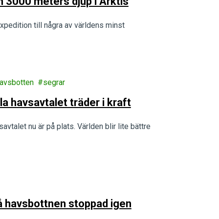
 3000 meters djup i Arktis
edition till några av världens minst
havsbotten
segrar
la havsavtalet träder i kraft
vtalet nu är på plats. Världen blir lite bättre
 på havsbottnen stoppad igen