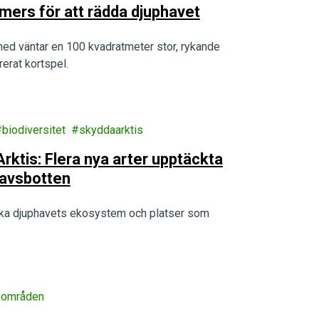
amers för att rädda djuphavet
hed väntar en 100 kvadratmeter stor, rykande
erat kortspel.
biodiversitet
skyddaarktis
rktis: Flera nya arter upptäckta
havsbotten
rska djuphavets ekosystem och platser som
eområden