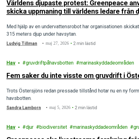
Världens djupaste protest: Greenpeace anv
skicka uppmaning till världens ledare från 
Med hjälp av en undervattensrobot har organisationen skickat e
315 meters djup under havsytan.
Ludvig Tillman
maj 27, 2026
2 min lästid
Hav
gruvdriftpåhavsbotten
marinaskyddadeområden
Fem saker du inte visste om gruvdrift i Ös
Trots Östersjöns redan pressade tillstånd hotar nu en ny form
havsbotten.
Sandra Lamborn
maj 5, 2026
2 min lästid
Hav
djur
biodiversitet
marinaskyddadeområden
gr