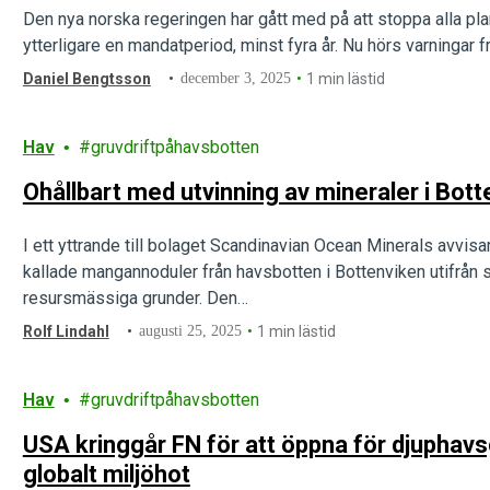
Den nya norska regeringen har gått med på att stoppa alla pla
ytterligare en mandatperiod, minst fyra år. Nu hörs varningar f
Daniel Bengtsson
december 3, 2025
1 min lästid
Hav
gruvdriftpåhavsbotten
Ohållbart med utvinning av mineraler i Bot
I ett yttrande till bolaget Scandinavian Ocean Minerals avvis
kallade mangannoduler från havsbotten i Bottenviken utifrån 
resursmässiga grunder. Den…
Rolf Lindahl
augusti 25, 2025
1 min lästid
Hav
gruvdriftpåhavsbotten
USA kringgår FN för att öppna för djuphavs
globalt miljöhot