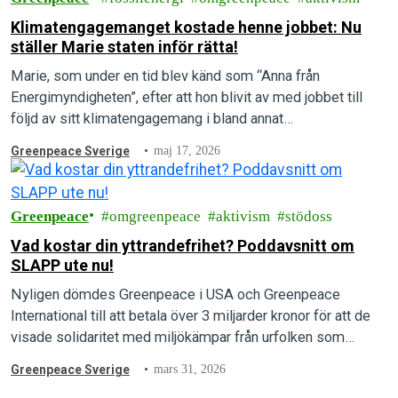
Klimatengagemanget kostade henne jobbet: Nu
ställer Marie staten inför rätta!
Marie, som under en tid blev känd som “Anna från
Energimyndigheten”, efter att hon blivit av med jobbet till
följd av sitt klimatengagemang i bland annat
Rebellmammorna, skriver här om…
Greenpeace Sverige
maj 17, 2026
Greenpeace
omgreenpeace
aktivism
stödoss
Vad kostar din yttrandefrihet? Poddavsnitt om
SLAPP ute nu!
Nyligen dömdes Greenpeace i USA och Greenpeace
International till att betala över 3 miljarder kronor för att de
visade solidaritet med miljökämpar från urfolken som
motsatte sig en oljeledning som…
Greenpeace Sverige
mars 31, 2026