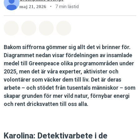
•
7 min lästid
maj 21, 2026
Dela på Whatsapp
Dela på Facebook
Dela via Email
Share on Bluesky
Bakom siffrorna gömmer sig allt det vi brinner för.
Diagrammet nedan visar fördelningen av insamlade
medel till Greenpeace olika programområden under
2025, men det är våra experter, aktivister och
volontärer som väcker dem till liv. Det är deras
arbete – och stödet från tusentals människor – som
skapar grunden för mer vild natur, förnybar energi
och rent dricksvatten till oss alla.
Karolina: Detektivarbete i de