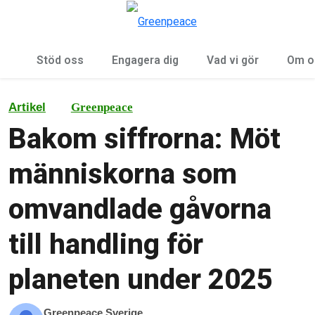
Öp
Meny
Stöd oss
Engagera dig
Vad vi gör
Om o
Artikel
Greenpeace
Bakom siffrorna: Möt
människorna som
omvandlade gåvorna
till handling för
planeten under 2025
Greenpeace Sverige