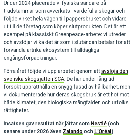
Under 2024 placerade vi fysiska sändare på
trädstammar som avverkats i värdefulla skogar och
följde virket hela vägen till pappersbruket och vidare
ut till de företag som köper slutprodukten. Det är ett
exempel på klassiskt Greenpeace-arbete: vi utreder
och avslöjar vilka det är som i slutändan betalar för att
förvandla artrika ekosystem till alldagliga
engångsförpackningar.
Förra året följde vi upp arbetet genom att
avslöja den
svenska skogsjätten SCA
. De har under lång tid
försökt upprätthålla en snygg fasad av hållbarhet, men
vi dokumenterade hur deras skogsbruk är ett hot mot
både klimatet, den biologiska mångfalden och urfolks
rättigheter.
Insatsen gav resultat när jättar som
Nestlé
(och
senare under 2026 även
Zalando
och
L’Oréal
)