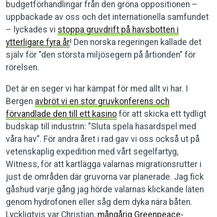
budgetförhandlingar från den gröna oppositionen –
uppbackade av oss och det internationella samfundet
– lyckades vi
stoppa gruvdrift på havsbotten i
ytterligare fyra år
! Den norska regeringen kallade det
själv för ”den största miljösegern på årtionden” för
rörelsen.
Det är en seger vi har kämpat för med allt vi har. I
Bergen
avbröt vi en stor gruvkonferens och
förvandlade den till ett kasino
för att skicka ett tydligt
budskap till industrin: ”Sluta spela hasardspel med
våra hav”. För andra året i rad gav vi oss också ut på
vetenskaplig expedition med vårt segelfartyg,
Witness, för att kartlägga valarnas migrationsrutter i
just de områden där gruvorna var planerade. Jag fick
gåshud varje gång jag hörde valarnas klickande läten
genom hydrofonen eller såg dem dyka nära båten.
Lyckligtvis var Christian,
mångårig Greenpeace-