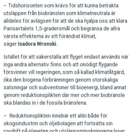
– Tidshorisonten som krävs för att kunna betrakta
utsläppen från biobränslen som klimatneutrala är
alldeles för avlägsen för att de ska hjälpa oss att klara
Parisavtalets 1,5-gradersmål och begränsa de allra
värsta effekterna av ett förändrat klimat,
säger
Isadora Wronski
.
Istället för att säkerställa att flyget endast används när
inga andra alternativ finns och att onödigt flygande
försvinner vill regeringen, som så kallad klimatåtgärd,
öka den biogena förbränningen genom storskaliga
satsningar och subventioner till bioenergi, bland annat
genom reduktionsplikten där mer och mer biobränsle
ska blandas in i de fossila bränslena.
– Reduktionsplikten innebär ett alibi både för
skogsindustrin och oljebolagen att fortsätta sin
rovdrift på planeten och utsläppsminskningarna lyser