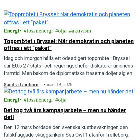
Energi
fossilenergi
olja
aktivism
Toppmötet i Bryssel: När demokratin och planeten
offras i ett ”paket”
Idag och imorgon hålls ett ödesdigert toppmöte i Bryssel
där EU:s 27 stats- och regeringschefer diskuterar unionens
framtid. Men bakom de diplomatiska fraserna döljer sig en
djupt oroande metodik: att…
Sandra Lamborn
mars 19, 2026
Energi
fossilenergi
olja
Det tog två års kampanjarbete – men nu händer
det!
Den 12 mars bordade den svenska kustbevakningen den
falskflaggade skuggtankern Sea Owl 1 utanför Trelleborg.