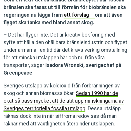
bränslen ska fasas ut till förmån för biobränslen ska
regeringen nu lägga fram
ett förslag
om att även
flyget ska tanka med bland annat skog.
– Det här flyger inte. Det är kreativ bokföring med
syfte att hålla den ohållbara bränsleindustrin och flyget
under armarna i en tid där det krävs verklig omställning
för att minska utsläppen här och nu från våra
transporter, säger
Isadora Wronski, sverigechef på
Greenpeace
Sveriges utsläpp av koldioxid från förbränningen av
skog och annan biomassa ökar.
Sedan 1990 har de
ökat så pass mycket att de ätit upp minskningarna av
Sveriges territoriella fossila utsläpp
. Dessa utsläpp
räknas dock inte in när siffrorna redovisas då man
räknar med att växtligheten återbinder utsläppen.