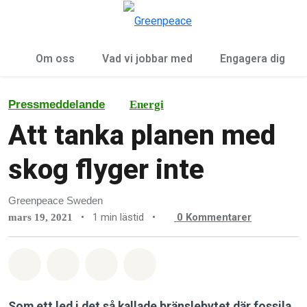
Öp
Meny
Om oss
Vad vi jobbar med
Engagera dig
Pressmeddelande
Energi
Att tanka planen med
skog flyger inte
Greenpeace Sweden
•
1 min lästid
•
0
Kommentarer
mars 19, 2021
Dela på Whatsapp
Dela på Facebook
Dela via Email
Share on Bluesky
Som ett led i det så kallade bränslebytet där fossila