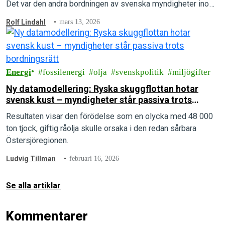
Det var den andra bordningen av svenska myndigheter inom
en vecka och följde på en…
Rolf Lindahl
mars 13, 2026
Energi
fossilenergi
olja
svenskpolitik
miljögifter
Ny datamodellering: Ryska skuggflottan hotar
svensk kust – myndigheter står passiva trots
bordningsrätt
Resultaten visar den förödelse som en olycka med 48 000
ton tjock, giftig råolja skulle orsaka i den redan sårbara
Östersjöregionen.
Ludvig Tillman
februari 16, 2026
Se alla artiklar
Kommentarer