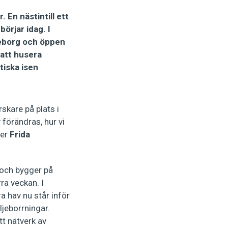
r. En nästintill ett
örjar idag. I
teborg och öppen
 att husera
tiska isen
skare på plats i
 förändras, hur vi
ger
Frida
 och bygger på
ra veckan. I
a hav nu står inför
ljeborrningar.
tt nätverk av