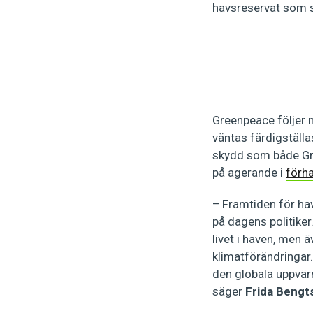
havsreservat som s
Greenpeace följer 
väntas färdigställa
skydd som både Gre
på agerande i
förha
– Framtiden för ha
på dagens politiker
livet i haven, men ä
klimatförändringar.
den globala uppvär
säger
Frida Bengt