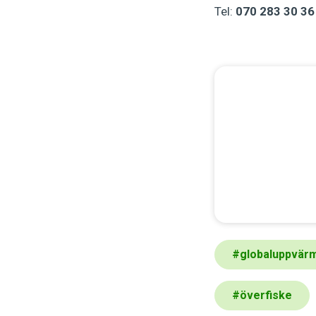
Tel:
070 283 30 36
#
globaluppvär
#
överfiske