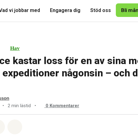
Bli må
Vad vi jobbar med
Engagera dig
Stöd oss
Hav
e kastar loss för en av sina m
 expeditioner någonsin – och d
sson
•
2 min lästid
•
0
Kommentarer
tsapp
på Facebook
Dela via Email
Share on Bluesky