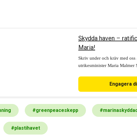
Skydda haven – ratific
Maria!
Skriv under och kräv med oss a
utrikesminister Maria Malmer St
att Sverige fullföljer sitt löft
avtalet. Skydda haven, Maria!
Engagera d
mning
#
greenpeaceskepp
#
marinaskydda
#
plastihavet