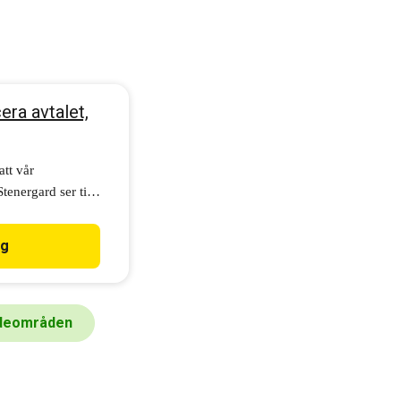
era avtalet,
tt vår
energard ser till
e och godkänner
ig
deområden