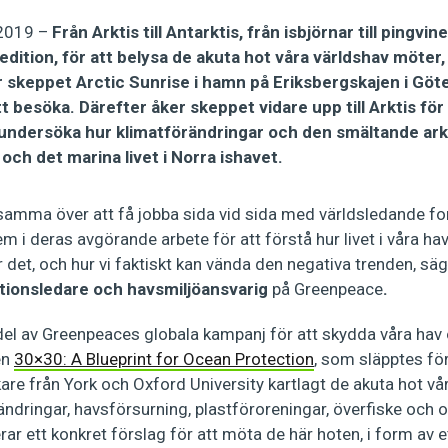
 2019 –
Från Arktis till Antarktis, från isbjörnar till pingvine
dition, för att belysa de akuta hot våra världshav möter, b
r skeppet Arctic Sunrise i hamn på Eriksbergskajen i Gö
t besöka. Därefter åker skeppet vidare upp till Arktis för
undersöka hur klimatförändringar och den smältande ark
och det marina livet i Norra ishavet.
ksamma över att få jobba sida vid sida med världsledande for
m i deras avgörande arbete för att förstå hur livet i våra hav
det, och hur vi faktiskt kan vända den negativa trenden, sä
tionsledare och havsmiljöansvarig
på Greenpeace
.
del av Greenpeaces globala kampanj för att skydda våra hav
en
30×30: A Blueprint for Ocean Protection
, som släpptes för
are från York och Oxford University kartlagt de akuta hot vår
ändringar, havsförsurning, plastföroreningar, överfiske och o
ar ett konkret förslag för att möta de här hoten, i form av e