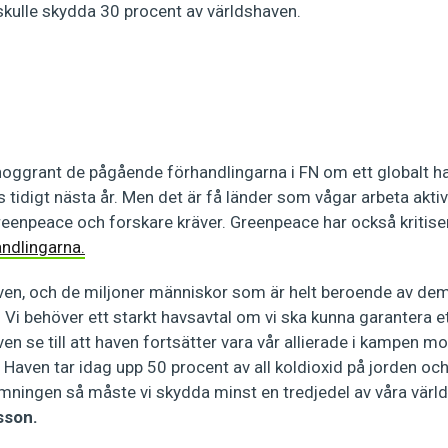
kulle skydda 30 procent av världshaven.
noggrant de pågående förhandlingarna i FN om ett globalt h
s tidigt nästa år. Men det är få länder som vågar arbeta akti
enpeace och forskare kräver. Greenpeace har också kritiser
ndlingarna.
ven, och de miljoner människor som är helt beroende av dem,
. Vi behöver ett starkt havsavtal om vi ska kunna garantera et
ven se till att haven fortsätter vara vår allierade i kampen mo
 Haven tar idag upp 50 procent av all koldioxid på jorden och 
mningen så måste vi skydda minst en tredjedel av våra värl
sson.