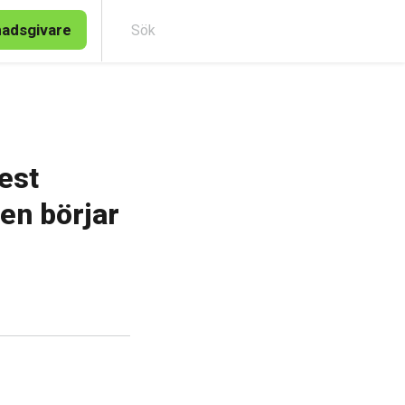
nadsgivare
Sök
est
en börjar