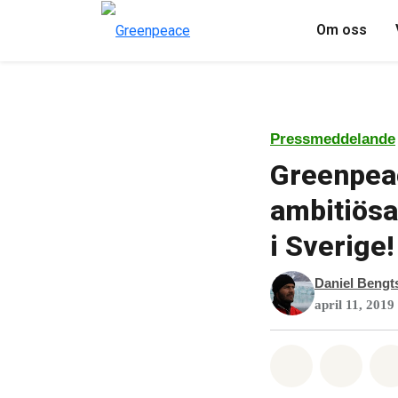
Om oss
Pressmeddelande
Greenpeac
ambitiösa
i Sverige!
Daniel Bengt
april 11, 2019
Dela på Wha
Dela 