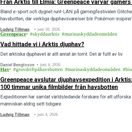
Från Arktis till Elmia: Greenpeace värvar gamers
Bland e-sport och dygnet runt-LAN på gamingfestivalen Glitche
havsbotten, där verkliga djuphavsvarelser blir Pokémon-inspirera
Ludvig Tillman
juni 10, 2026
Greenpeace
skyddaarktis
marinaskyddadeområden
Vad hittade vi i Arktis djuphav?
Det arktiska djuphavet är allt annat än tomt. Det är fullt av liv.
Daniel Bengtsson
juni 4, 2026
Hav
gruvdriftpåhavsbotten
marinaskyddadeområden
bio
Greenpeace avslutar djuphavsexpedition i Arktis:
100 timmar unika filmbilder från havsbotten
Expeditionen har samlat världsledande forskare för att utfors
människan aldrig sett tidigare.
Ludvig Tillman
juni 4, 2026