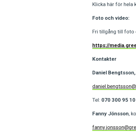
Klicka här för hela
Foto och video:
Fri tillgång till fot
https://media.gre
Kontakter
Daniel Bengtsson,
daniel.bengtsson@
Tel:
070 300 95 10
Fanny Jönsson
, k
fanny.jonsson@gr