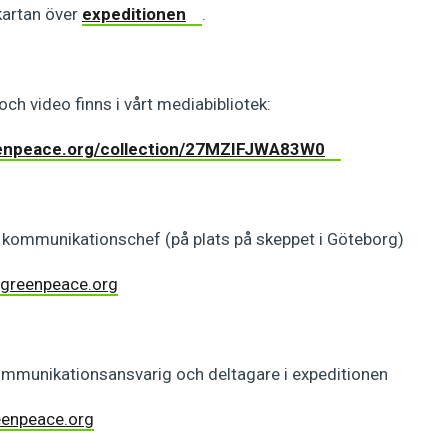
 kartan över
expeditionen
.
o och video finns i vårt mediabibliotek:
enpeace.org/
collection/27MZIFJWA83W0
kommunikationschef (på plats på skeppet i Göteborg)
greenpeace.
org
ommunikationsansvarig och deltagare i expeditionen
eenpeace.org