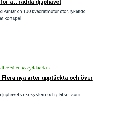
 för att rädda djuphavet
d väntar en 100 kvadratmeter stor, rykande
t kortspel.
diversitet
skyddaarktis
 Flera nya arter upptäckta och över
ka djuphavets ekosystem och platser som