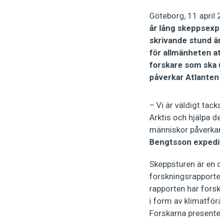
Göteborg, 11 april
år lång skeppsexpe
skrivande stund ä
för allmänheten at
forskare som ska 
påverkar Atlanten 
– Vi är väldigt tac
Arktis och hjälpa de
människor påverkar 
Bengtsson expedi
Skeppsturen är en 
forskningsrapport
rapporten har forsk
i form av klimatför
Forskarna presenter