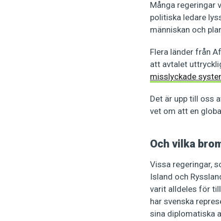
Många regeringar vä
politiska ledare lys
människan och pla
Flera länder från A
att avtalet uttryck
misslyckade syste
Det är upp till oss
vet om att en globa
Och vilka bro
Vissa regeringar, 
Island och Ryssland
varit alldeles för t
har svenska repres
sina diplomatiska a