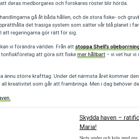
 att deras medborgares och forskares röster blir hörda.
förhandlingarna gå åt båda hållen, och de stora fiske- och gr
pprätthålla det trasiga system som sätter vår blå planet i far
till att regeringarna gör rätt för sig.
an vi förändra världen. Från att
stoppa Shell’s oljeborrning
 tonfiskföretag att göra sitt fiske
mer hållbart
– vi vet hur vi
 ta ännu större krafttag. Under det närmsta året kommer d
ch all kreativitet som går att frambringa. Men i dag behöver d
aven.
Skydda haven – ratific
Maria!
Skriv under och kräv med oss a