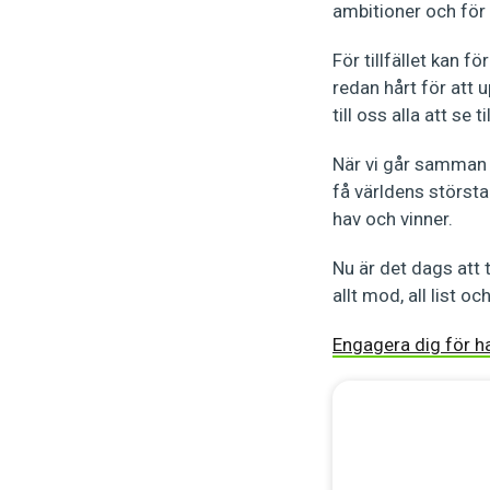
ambitioner och för
För tillfället kan 
redan hårt för att u
till oss alla att se 
När vi går samman k
få världens största
hav och vinner.
Nu är det dags att
allt mod, all list o
Engagera dig för h