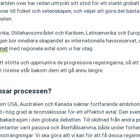
rlden över har redan uttryckt sitt stöd för ett starkt global
snar till folket och vetenskapen, och väljer att göra det bäst
neten.
frika, Stillahavsområdet och Karibien, Latinamerika och Eur
ligen bör innebära skapandet av internationella havsreservat,
met
med regionala avtal som vi har idag.
 att stötta och uppmuntra de progressiva regeringarna, så at
l rörelse står bakom dem att gå ännu längre.
msar processen?
som USA, Australien och Kanada saknar fortfarande ambitio
 i hög grad är bromsklossar för ett effektivt avtal. Den sve
illbakadragen i den globala debatten. Till skillnad från andra 
entanter varit passiva och återhållsamma, både under förhan
nsträngningar. Vi ska göra allt vi kan för att få dessa regerin