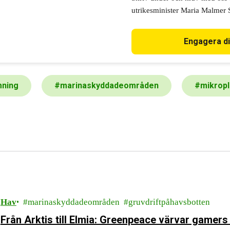
utrikesminister Maria Malmer St
att Sverige fullföljer sitt löft
avtalet. Skydda haven, Maria!
Engagera d
mning
#
marinaskyddadeområden
#
mikropl
Hav
marinaskyddadeområden
gruvdriftpåhavsbotten
Från Arktis till Elmia: Greenpeace värvar gamers