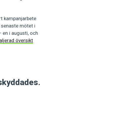
årt kampanjarbete
t senaste mötet i
 en i augusti, och
ljerad översikt