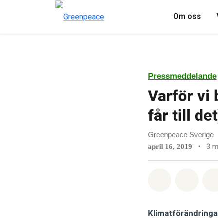
Om oss
Pressmeddelande
Varför vi 
får till det
Greenpeace Sverige
•
3 m
april 16, 2019
Dela på Wha
Dela 
Klimatförändringa