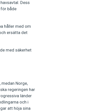
t havsavtal. Dess
a för både
opa håller med om
 och ersätta det
t de med säkerhet
n, medan Norge,
nska regeringen har
progressiva länder
dlingarna och i
gar att höja sina