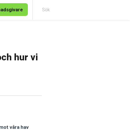
nadsgivare
Sök
och hur vi
 mot våra hav