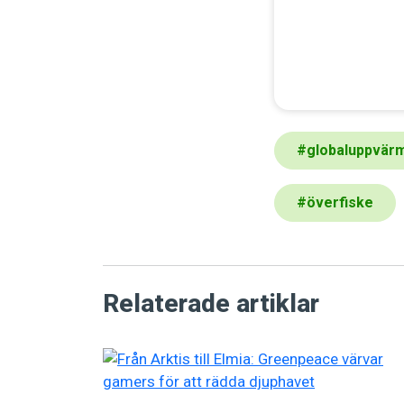
#
globaluppvär
#
överfiske
Relaterade artiklar