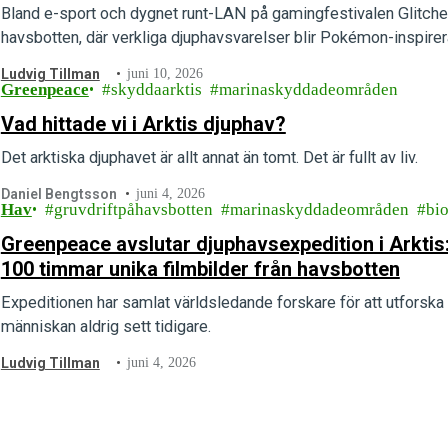
Bland e-sport och dygnet runt-LAN på gamingfestivalen Glitche
havsbotten, där verkliga djuphavsvarelser blir Pokémon-inspirera
Ludvig Tillman
juni 10, 2026
Greenpeace
skyddaarktis
marinaskyddadeområden
Vad hittade vi i Arktis djuphav?
Det arktiska djuphavet är allt annat än tomt. Det är fullt av liv.
Daniel Bengtsson
juni 4, 2026
Hav
gruvdriftpåhavsbotten
marinaskyddadeområden
bio
Greenpeace avslutar djuphavsexpedition i Arktis:
100 timmar unika filmbilder från havsbotten
Expeditionen har samlat världsledande forskare för att utfors
människan aldrig sett tidigare.
Ludvig Tillman
juni 4, 2026