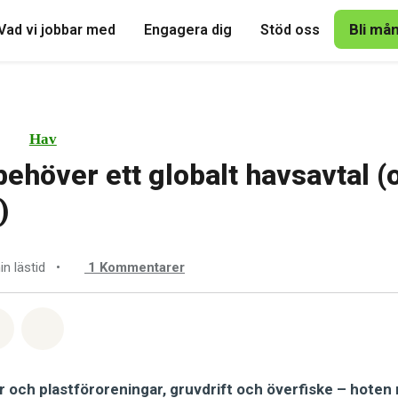
Bli må
Vad vi jobbar med
Engagera dig
Stöd oss
Hav
behöver ett globalt havsavtal (
)
in lästid
•
1
Kommentarer
tsapp
på Facebook
Dela via Email
Share on Bluesky
r och plastföroreningar, gruvdrift och överfiske – hoten