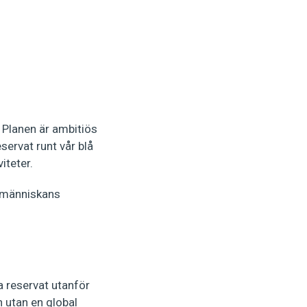
. Planen är ambitiös
servat runt vår blå
iteter.
i människans
a reservat utanför
n utan en global