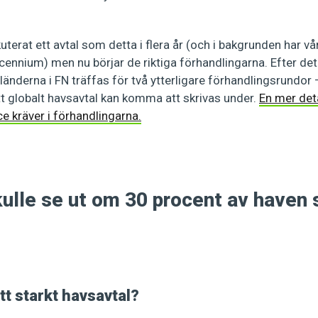
uterat ett avtal som detta i flera år (och i bakgrunden har v
ecennium) men nu börjar de riktiga förhandlingarna. Efter de
nderna i FN träffas för två ytterligare förhandlingsrundor –
tt globalt havsavtal kan komma att skrivas under.
En mer deta
e kräver i förhandlingarna.
ett starkt havsavtal?