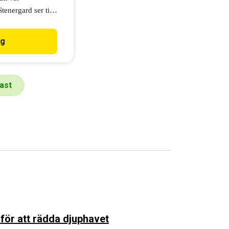
energard ser till
e och godkänner
ig
ast
 för att rädda djuphavet