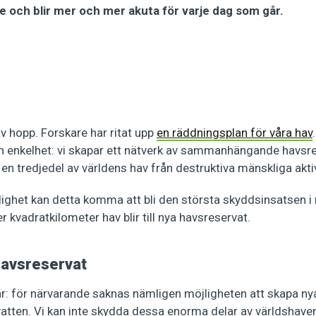
rre och blir mer och mer akuta för varje dag som går.
av hopp. Forskare har ritat upp
en räddningsplan för våra hav
in enkelhet: vi skapar ett nätverk av sammanhängande havsre
en tredjedel av världens hav från destruktiva mänskliga aktiv
klighet kan detta komma att bli den största skyddsinsatsen 
er kvadratkilometer hav blir till nya havsreservat.
havsreservat
ar: för närvarande saknas nämligen möjligheten att skapa ny
vatten. Vi kan inte skydda dessa enorma delar av världshave