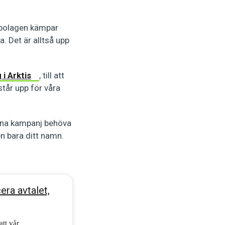
uvbolagen kämpar
a. Det är alltså upp
 i Arktis
, till att
 står upp för våra
enna kampanj behöva
en bara ditt namn.
era avtalet,
tt vår