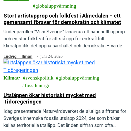
globaluppvärmning
Stort artistupprop och folkfest i Almedalen – ett
gemensamt försvar för demokratin och klimatet
Under parollen ”Vi är Sverige” lanseras ett nationellt upprop
och en stor folkfest för att stå upp för en kraftfull
klimatpolitik, det öppna samhället och demokratin – värden
som arrangörerna menar är under direkt attack.
Ludvig Tillman
juni 24, 2026
Klimat
svenskpolitik
globaluppvärmning
fossilenergi
Utsläppen ökar historiskt mycket med
Tidöregeringen
Idag presenterade Naturvårdsverket de slutliga siffrorna för
Sveriges inhemska fossila utsläpp 2024, det som brukar
kallas territoriella utsläpp. Det är den siffran som ofta