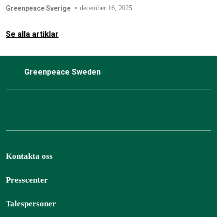
hänvisas till i klimatdebatten och inkluderar…
Greenpeace Sverige
december 16, 2025
Se alla artiklar
Greenpeace Sweden
Kontakta oss
Presscenter
Talespersoner