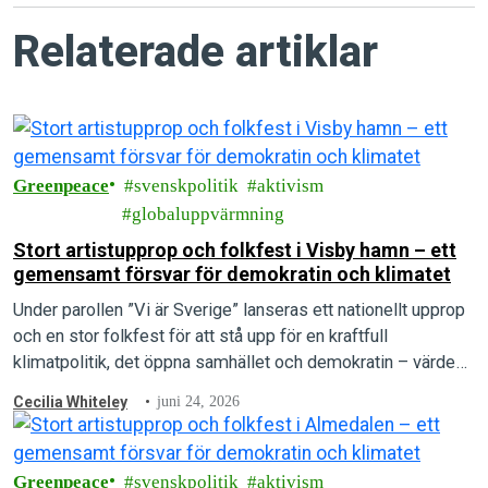
Relaterade artiklar
Greenpeace
svenskpolitik
aktivism
globaluppvärmning
Stort artistupprop och folkfest i Visby hamn – ett
gemensamt försvar för demokratin och klimatet
Under parollen ”Vi är Sverige” lanseras ett nationellt upprop
och en stor folkfest för att stå upp för en kraftfull
klimatpolitik, det öppna samhället och demokratin – värden
som arrangörerna menar är under direkt attack.
Cecilia Whiteley
juni 24, 2026
Greenpeace
svenskpolitik
aktivism