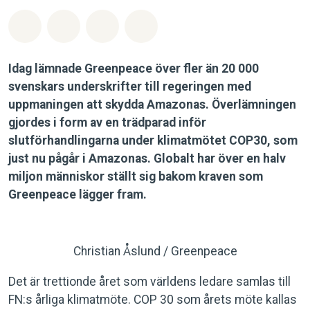
Dela på Whatsapp
Dela på Facebook
Dela via Email
Share on Bluesky
Idag lämnade Greenpeace över fler än 20 000
svenskars underskrifter till regeringen med
uppmaningen att skydda Amazonas. Överlämningen
gjordes i form av en trädparad inför
slutförhandlingarna under klimatmötet COP30, som
just nu pågår i Amazonas. Globalt har över en halv
miljon människor ställt sig bakom kraven som
Greenpeace lägger fram.
Christian Åslund / Greenpeace
Det är trettionde året som världens ledare samlas till
FN:s årliga klimatmöte. COP 30 som årets möte kallas