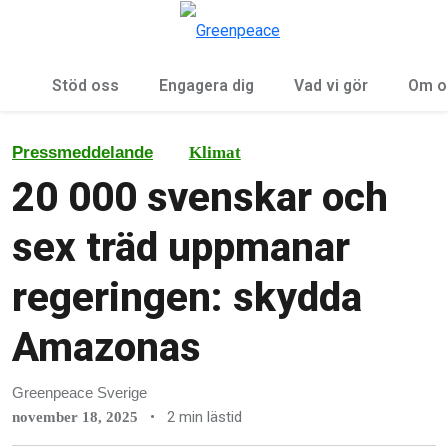
Öp
Meny
Stöd oss
Engagera dig
Vad vi gör
Om o
Pressmeddelande
Klimat
20 000 svenskar och
sex träd uppmanar
regeringen: skydda
Amazonas
Greenpeace Sverige
•
2 min lästid
november 18, 2025