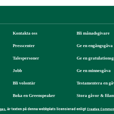
Kontakta oss
Bli månadsgivare
Presscenter
Ge en engångsgåva
ter
RSS
Talespersoner
Ge en gratulations
Jobb
Ge en minnesgåva
Bli volontär
Testamentera en gå
Boka en Greenspeaker
Stora gåvor & filan
, är texten på denna webbplats licensierad enligt
nges
Creative Commons