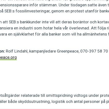
ensionssparare inför stämman. Under tisdagen satte även tv
å SEB:s fossilinvesteringar, genom en protest utanför bank
att SEB:s bankkunder inte vill att deras boräntor och kortav
nansiera en industri som hotar hela vår överlevnad. Att följa ri
vara en självklarhet för alla banker som vill ha allmänhetens
on:
Rolf Lindahl, kampanjledare Greenpeace, 070-397 58 70 
peace.org
etsåtgärder relaterade till smittspridning vidtogs under pro
ller både skyddsutrustning, logistik och antal personer på p