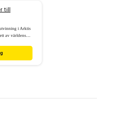
 till
utvinning i Arktis
ett av världens
ll att stoppa
ig