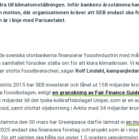
idra till klimatomställningen. Inför bankens årsstämma h
n motion, där organisationen kräver att SEB endast ska f
r i linje med Parisavtalet.
t de svenska storbankerna finansierar fossilindustrin med m
samhället försöker ställa om för att klara klimatkrisen. Vi k
tar stötta fossilbranschen, säger
Rolf Lindahl, kampanjled
slöts 2015 har SEB investerat och lånat ut 158 miljarder kron
a fossilbolagen, enligt
en granskning av Fair Finance Guid
t miljarder till det tyska kolkraftsbolaget Uniper, som är en 
oxid, samt stöttat oljeborrning i Arktis med 34 miljarder kron
sstämma den 30 mars har Greenpeace därför lämnat in
en m
025 endast ska finansiera företag och projekt som är i linj
för att världen ska hålla sig under 1,5 graders uppvärmning