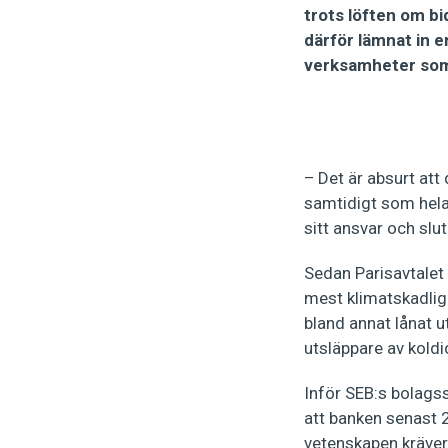
trots löften om b
därför lämnat in e
verksamheter som ä
– Det är absurt at
samtidigt som hela 
sitt ansvar och slu
Sedan Parisavtalet 
mest klimatskadlig
bland annat lånat u
utsläppare av koldi
Inför SEB:s bolag
att banken senast 2
vetenskapen kräver 