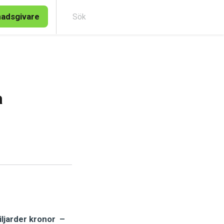
nadsgivare
Sök
a
iljarder kronor –