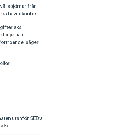
å isbjörnar från
ens huvudkontor.
gifter ska
ktlinjerna i
 förtroende, säger
eller
testen utanför SEB:s
lats.