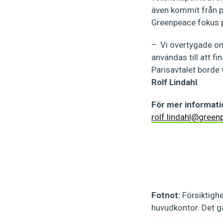
även kommit från p
Greenpeace fokus p
– Vi övertygade om 
användas till att fi
Parisavtalet borde 
Rolf Lindahl
.
För mer informati
rolf.lindahl@green
Fotnot:
Försiktigh
huvudkontor. Det gä