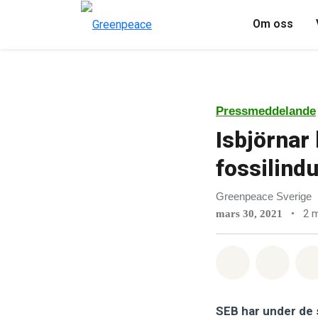
Om oss
Pressmeddelande
Isbjörnar 
fossilindu
Greenpeace Sverige
•
2 m
mars 30, 2021
Dela på Wha
Dela 
SEB har under de 