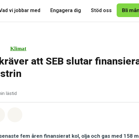
Bli må
Vad vi jobbar med
Engagera dig
Stöd oss
Klimat
kräver att SEB slutar finansier
strin
in lästid
tsapp
på Facebook
Dela via Email
Share on Bluesky
senaste fem åren finansierat kol, olja och gas med 158 m