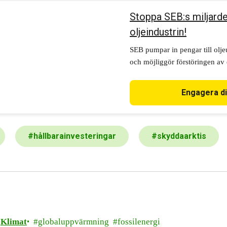
Stoppa SEB:s miljarder
oljeindustrin!
SEB pumpar in pengar till olje
och möjliggör förstöringen av 
känsligaste ekosystem. Hjälp ti
miljardrullningen!
Engagera d
#
hållbarainvesteringar
#
skyddaarktis
Klimat
globaluppvärmning
fossilenergi