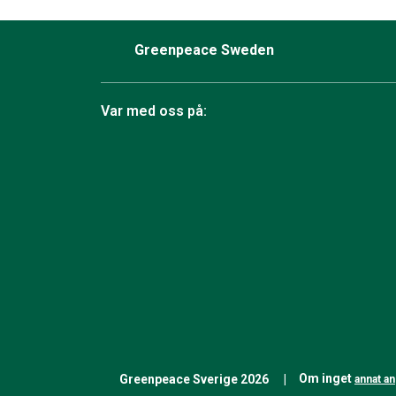
Greenpeace Sweden
Var med oss på:
Facebook
Instagram
Bluesky
TikTok
YouTube
LinkedIn
Twit
Om inget
Greenpeace Sverige 2026
annat a