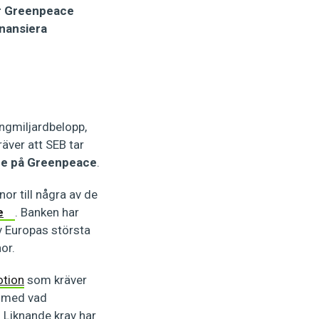
ar Greenpeace
inansiera
ångmiljardbelopp,
räver att SEB tar
are på Greenpeace
.
or till några av de
e
. Banken har
av Europas största
or.
otion
som kräver
e med vad
. Liknande krav har