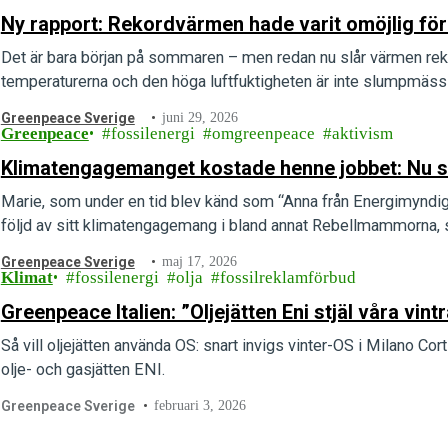
Ny rapport: Rekordvärmen hade varit omöjlig för
Det är bara början på sommaren – men redan nu slår värmen rek
temperaturerna och den höga luftfuktigheten är inte slumpmässig
Greenpeace Sverige
juni 29, 2026
Greenpeace
fossilenergi
omgreenpeace
aktivism
Klimatengagemanget kostade henne jobbet: Nu stäl
Marie, som under en tid blev känd som “Anna från Energimyndighet
följd av sitt klimatengagemang i bland annat Rebellmammorna, 
Greenpeace Sverige
maj 17, 2026
Klimat
fossilenergi
olja
fossilreklamförbud
Greenpeace Italien: ”Oljejätten Eni stjäl våra vintr
Så vill oljejätten använda OS: snart invigs vinter-OS i Milano Co
olje- och gasjätten ENI.
Greenpeace Sverige
februari 3, 2026