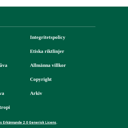
Integritetspolicy
Etiska riktlinjer
gåva
Allmänna villkor
Copyright
va
Arkiv
tropi
.
 Erkännande 2.0 Generisk Licens