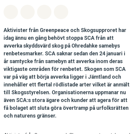
Dela på Whatsapp
Dela på Facebook
Dela via Email
Share on Bluesky
Aktivister från Greenpeace och Skogsupproret har
idag ännu en gång behövt stoppa SCA från att
avverka skyddsvärd skog på Ohredahke samebys
renbetesmarker. SCA saknar sedan den 24 januari i
år samtycke från samebyn att avverka inom deras
viktigaste områden för renbetet. Skogen som SCA
var på väg att börja avverka ligger i Jämtland och
innehåller ett flertal rödlistade arter vilket är anmält
till Skogsstyrelsen. Organisationerna uppmanar nu
även SCA:s stora ägare och kunder att agera för att
få bolaget att sluta göra övertramp på urfolksrätten
och naturens gränser.