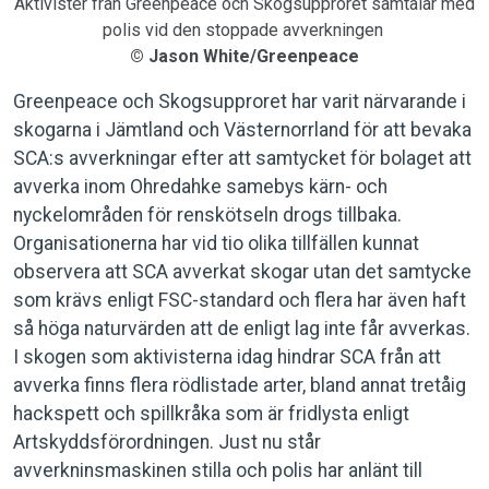
Aktivister från Greenpeace och Skogsupproret samtalar med
polis vid den stoppade avverkningen
© Jason White/Greenpeace
Greenpeace och Skogsupproret har varit närvarande i
skogarna i Jämtland och Västernorrland för att bevaka
SCA:s avverkningar efter att samtycket för bolaget att
avverka inom Ohredahke samebys kärn- och
nyckelområden för renskötseln drogs tillbaka.
Organisationerna har vid tio olika tillfällen kunnat
observera att SCA avverkat skogar utan det samtycke
som krävs enligt FSC-standard och flera har även haft
så höga naturvärden att de enligt lag inte får avverkas.
I skogen som aktivisterna idag hindrar SCA från att
avverka finns flera rödlistade arter, bland annat tretåig
hackspett och spillkråka som är fridlysta enligt
Artskyddsförordningen. Just nu står
avverkninsmaskinen stilla och polis har anlänt till