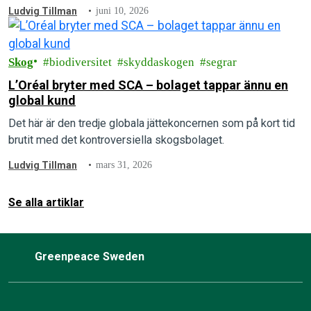
kontinuitetsskogar.
Ludvig Tillman
juni 10, 2026
Skog
biodiversitet
skyddaskogen
segrar
L’Oréal bryter med SCA – bolaget tappar ännu en
global kund
Det här är den tredje globala jättekoncernen som på kort tid
brutit med det kontroversiella skogsbolaget.
Ludvig Tillman
mars 31, 2026
Se alla artiklar
Greenpeace Sweden