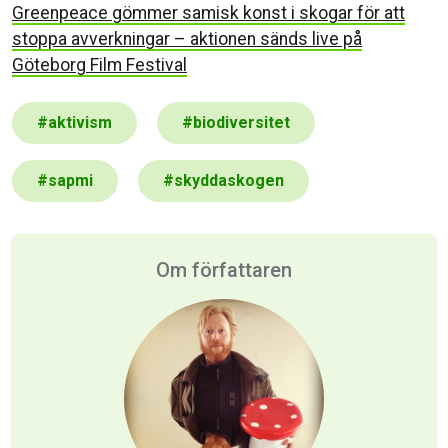
Greenpeace gömmer samisk konst i skogar för att
stoppa avverkningar – aktionen sänds live på
Göteborg Film Festival
#
aktivism
#
biodiversitet
#
sapmi
#
skyddaskogen
Om författaren