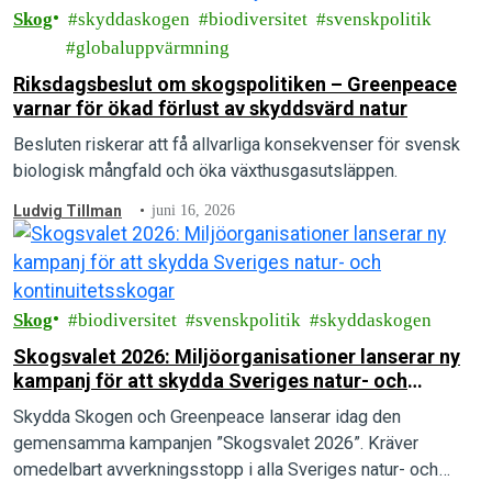
Skog
skyddaskogen
biodiversitet
svenskpolitik
globaluppvärmning
Riksdagsbeslut om skogspolitiken – Greenpeace
varnar för ökad förlust av skyddsvärd natur
Besluten riskerar att få allvarliga konsekvenser för svensk
biologisk mångfald och öka växthusgasutsläppen.
Ludvig Tillman
juni 16, 2026
Skog
biodiversitet
svenskpolitik
skyddaskogen
Skogsvalet 2026: Miljöorganisationer lanserar ny
kampanj för att skydda Sveriges natur- och
kontinuitetsskogar
Skydda Skogen och Greenpeace lanserar idag den
gemensamma kampanjen ”Skogsvalet 2026”. Kräver
omedelbart avverkningsstopp i alla Sveriges natur- och