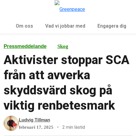
Öp
Meny
Om oss
Vad vi jobbar med
Engagera dig
Pressmeddelande
Skog
Aktivister stoppar SCA
från att avverka
skyddsvärd skog på
viktig renbetesmark
Ludvig Tillman
•
2 min lästid
februari 17, 2025