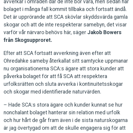
avverkar i områden där de inte bör vara, men sedan har
bolaget i många fall kommit tillbaka och fortsatt ändå.
Det är upprörande att SCA skövlar skyddsvärda gamla
skogar och att de inte respekterar samebyn, det visar
varför vår närvaro behövs här, säger
Jakob Bowers
från Skogsupproret.
Efter att SCA fortsatt avverkning även efter att
Ohredahke sameby återkallat sitt samtycke uppmanar
nu organisationerna SCA:s ägare att stora kunder att
påverka bolaget för att få SCA att respektera
urfolksrätten och sluta avverka i kontinuitetsskogar
och skogar med identifierade naturvärden.
– Hade SCA:s stora ägare och kunder kunnat se hur
nonchalant bolaget hanterar sin relation med urfolk
och hur hårt de går fram även i de sista naturskogarna
är jag övertygad om att de skulle engagera sig för att