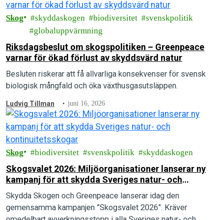
Skog
skyddaskogen
biodiversitet
svenskpolitik
globaluppvärmning
Riksdagsbeslut om skogspolitiken – Greenpeace
varnar för ökad förlust av skyddsvärd natur
Besluten riskerar att få allvarliga konsekvenser för svensk
biologisk mångfald och öka växthusgasutsläppen.
Ludvig Tillman
juni 16, 2026
Skog
biodiversitet
svenskpolitik
skyddaskogen
Skogsvalet 2026: Miljöorganisationer lanserar ny
kampanj för att skydda Sveriges natur- och
kontinuitetsskogar
Skydda Skogen och Greenpeace lanserar idag den
gemensamma kampanjen ”Skogsvalet 2026”. Kräver
omedelbart avverkningsstopp i alla Sveriges natur- och