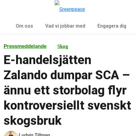
Öp
Meny
Om oss
Vad vi jobbar med
Engagera dig
Pressmeddelande
Skog
E-handelsjätten
Zalando dumpar SCA –
ännu ett storbolag flyr
kontroversiellt svenskt
skogsbruk
Ludvig Tillman