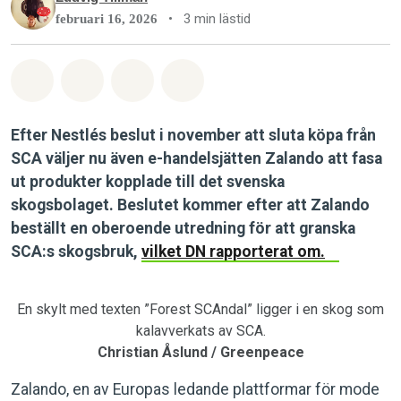
•
3 min lästid
februari 16, 2026
Dela på Whatsapp
Dela på Facebook
Dela via Email
Share on Bluesky
Efter Nestlés beslut i november att sluta köpa från
SCA väljer nu även e-handelsjätten Zalando att fasa
ut produkter kopplade till det svenska
skogsbolaget. Beslutet kommer efter att Zalando
beställt en oberoende utredning för att granska
SCA:s skogsbruk,
vilket DN rapporterat om.
En skylt med texten ”Forest SCAndal” ligger i en skog som
kalavverkats av SCA.
Christian Åslund / Greenpeace
Zalando, en av Europas ledande plattformar för mode