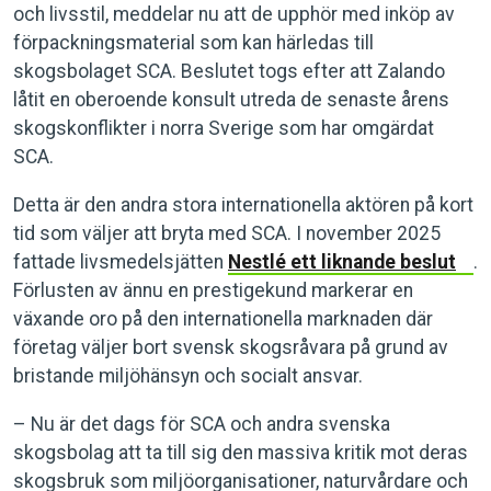
och livsstil, meddelar nu att de upphör med inköp av
förpackningsmaterial som kan härledas till
skogsbolaget SCA. Beslutet togs efter att Zalando
låtit en oberoende konsult utreda de senaste årens
skogskonflikter i norra Sverige som har omgärdat
SCA.
Detta är den andra stora internationella aktören på kort
tid som väljer att bryta med SCA. I november 2025
fattade livsmedelsjätten
Nestlé ett liknande beslut
.
Förlusten av ännu en prestigekund markerar en
växande oro på den internationella marknaden där
företag väljer bort svensk skogsråvara på grund av
bristande miljöhänsyn och socialt ansvar.
– Nu är det dags för SCA och andra svenska
skogsbolag att ta till sig den massiva kritik mot deras
skogsbruk som miljöorganisationer, naturvårdare och