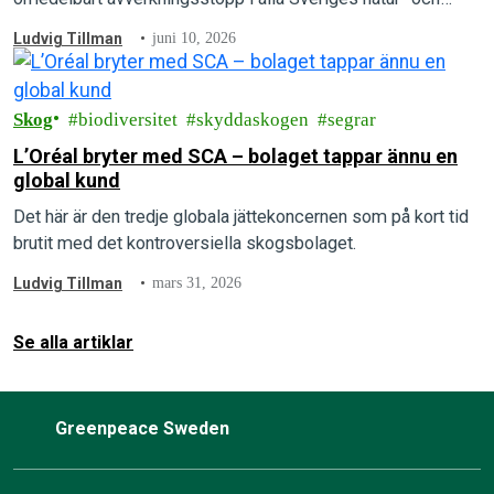
kontinuitetsskogar.
Ludvig Tillman
juni 10, 2026
Skog
biodiversitet
skyddaskogen
segrar
L’Oréal bryter med SCA – bolaget tappar ännu en
global kund
Det här är den tredje globala jättekoncernen som på kort tid
brutit med det kontroversiella skogsbolaget.
Ludvig Tillman
mars 31, 2026
Se alla artiklar
Greenpeace Sweden