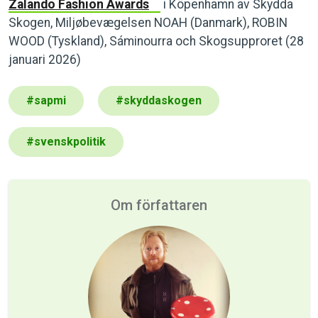
Zalando Fashion Awards
i Köpenhamn av Skydda
Skogen, Miljøbevægelsen NOAH (Danmark), ROBIN
WOOD (Tyskland), Sáminourra och Skogsupproret (28
januari 2026)
#
sapmi
#
skyddaskogen
#
svenskpolitik
Om författaren