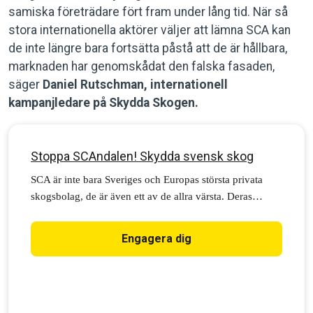
samiska företrädare fört fram under lång tid. När så
stora internationella aktörer väljer att lämna SCA kan
de inte längre bara fortsätta påstå att de är hållbara,
marknaden har genomskådat den falska fasaden,
säger
Daniel Rutschman, internationell
kampanjledare på Skydda Skogen.
Stoppa SCAndalen! Skydda svensk skog
SCA är inte bara Sveriges och Europas största privata
skogsbolag, de är även ett av de allra värsta. Deras
skogsbruk bryter mot lagen, hotar biologisk mångfald
och kränker samers rättigheter – vill du höja din röst för
Engagera dig
att stoppa SCAndalen?