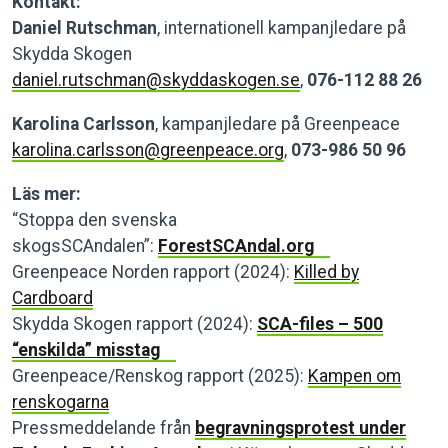
Kontakt:
Daniel Rutschman
, internationell kampanjledare på
Skydda Skogen
daniel.rutschman@skyddaskogen.se
,
076-112 88 26
Karolina Carlsson
, kampanjledare på Greenpeace
karolina.carlsson@greenpeace.org
,
073-986 50 96
Läs mer:
“Stoppa den svenska
skogsSCAndalen”:
ForestSCAndal.org
Greenpeace Norden rapport (2024):
Killed by
Cardboard
Skydda Skogen rapport (2024):
SCA-files – 500
“enskilda” misstag
Greenpeace/Renskog rapport (2025):
Kampen om
renskogarna
Pressmeddelande från
begravningsprotest under