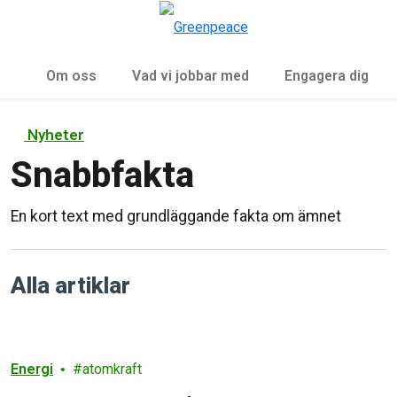
Öp
Meny
Om oss
Vad vi jobbar med
Engagera dig
Nyheter
Snabbfakta
En kort text med grundläggande fakta om ämnet
Alla artiklar
Energi
atomkraft