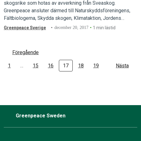
skogsrike som hotas av avverkning från Sveaskog.
Greenpeace ansluter därmed till Naturskyddsföreningens,
Fältbiologerna, Skydda skogen, Klimataktion, Jordens
vänner, Push Sverige och Dalarnas ornitologiska förenings
Greenpeace Sverige
december 20, 2017
1 min lästid
krav om att Ore skogsrike inte får avverkas av statliga
Sveaskog.
Föregående
1
…
15
16
17
18
19
Nästa
Greenpeace Sweden