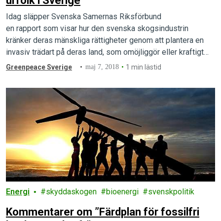
urfolk i Sverige
Idag släpper Svenska Samernas Riksförbund
en rapport som visar hur den svenska skogsindustrin
kränker deras mänskliga rättigheter genom att plantera en
invasiv trädart på deras land, som omöjliggör eller kraftigt
försvårar deras traditionella liv i Sapmi.
Greenpeace Sverige
maj 7, 2018
1 min lästid
Energi
skyddaskogen
bioenergi
svenskpolitik
Kommentarer om ”Färdplan för fossilfri