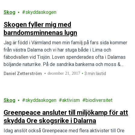
Skog
skyddaskogen
Skogen fyller mig med
barndomsminnenas lugn
Jag är född i Värmland men min familj på fars sida kommer
från västra Dalarna och vi har stuga både i Lima och
fäbodvallen vid Tisjön. Loven spenderades ofta i Dalarnas
böljande naturrike. På de sandrika bankerna och moss &
lavklädda stenar och tallarna har jag lekt oändligt mycket. När
Daniel Zetterström
december 21, 2017
3 min lästid
vintern kom var vi ute…
Skog
skyddaskogen
aktivism
biodiversitet
Greenpeace ansluter till miljökamp för att
skydda Ore skogsrike i Dalarna
Idag anslöt också Greenpeace med flera aktivister till Ore