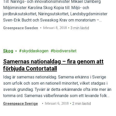
Till: Närings- och innovationsminister Mikael Damberg
Miljöminister Karolina Skog Kopia till: Miljö- och
jordbruksutskottet, Näringsutskottet, Landsbygdsminister
Sven-Erik Bucht och Sveaskog Krav om moratorium –
Avverkningsstopp i Ore Skogsrike Vi undertecknade…
Greenpeace Sweden
februari 8, 2018
3 min lästid
Skog
skyddaskogen
biodiversitet
Samernas nationaldag – fira genom att
förbjuda Contortatall
Idag är samernas nationaldag. Samerna erkänns i Sverige
som urfolk och som en nationell minoritet, vilket stadgas i
svensk grundlag. Tyvärr är detta erkännande ofta inte mer än
tomma ord. Samernas välbefinnande som ett levande folk
med rik kultur är under hot från det industrialiserade
Greenpeace Sverige
februari 6, 2018
2 min lästid
samhället.