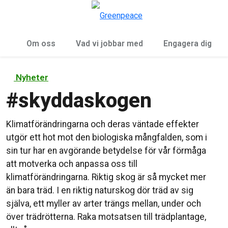
Öp
Meny
Om oss
Vad vi jobbar med
Engagera dig
Nyheter
#
skyddaskogen
Klimatförändringarna och deras väntade effekter
utgör ett hot mot den biologiska mångfalden, som i
sin tur har en avgörande betydelse för vår förmåga
att motverka och anpassa oss till
klimatförändringarna. Riktig skog är så mycket mer
än bara träd. I en riktig naturskog dör träd av sig
själva, ett myller av arter trängs mellan, under och
över trädrötterna. Raka motsatsen till trädplantage,