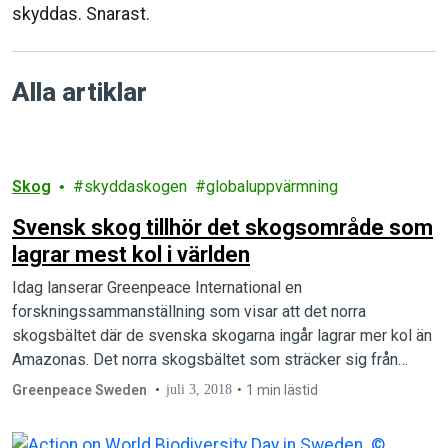
skyddas. Snarast.
Alla artiklar
Skog
skyddaskogen
globaluppvärmning
Svensk skog tillhör det skogsområde som
lagrar mest kol i världen
Idag lanserar Greenpeace International en
forskningssammanställning som visar att det norra
skogsbältet där de svenska skogarna ingår lagrar mer kol än
Amazonas. Det norra skogsbältet som sträcker sig från
Ryssland via Finland till Sverige och Kanada utgör jordens
Greenpeace Sweden
juli 3, 2018
1 min lästid
största kol-lager på land och binder därmed mest
växthusgaser i världen, visar Greenpeace nya rapport.