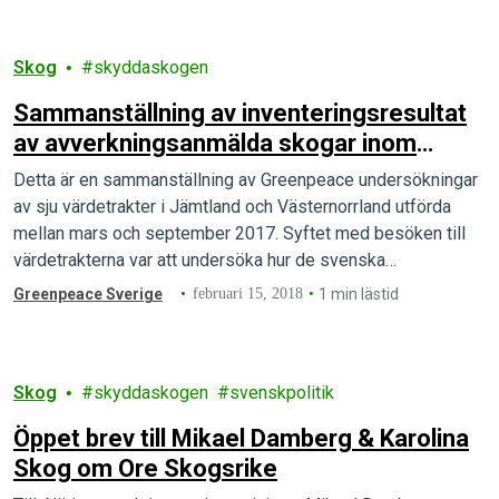
Skog
skyddaskogen
Sammanställning av inventeringsresultat
av avverkningsanmälda skogar inom
värdetrakter
Detta är en sammanställning av Greenpeace undersökningar
av sju värdetrakter i Jämtland och Västernorrland utförda
mellan mars och september 2017. Syftet med besöken till
värdetrakterna var att undersöka hur de svenska
skogsbolagens verksamhet där påverkar ansatserna att
Greenpeace Sverige
februari 15, 2018
1 min lästid
skydda den biologiska mångfalden i skogen.
Skog
skyddaskogen
svenskpolitik
Öppet brev till Mikael Damberg & Karolina
Skog om Ore Skogsrike