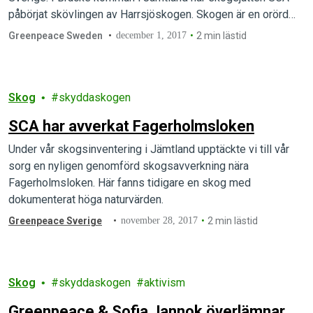
påbörjat skövlingen av Harrsjöskogen. Skogen är en orörd
gammelskog och ligger dessutom inom ett område som
Greenpeace Sweden
december 1, 2017
2 min lästid
Naturvårdsverket givit hög bevarandestatus.
Skog
skyddaskogen
SCA har avverkat Fagerholmsloken
Under vår skogsinventering i Jämtland upptäckte vi till vår
sorg en nyligen genomförd skogsavverkning nära
Fagerholmsloken. Här fanns tidigare en skog med
dokumenterat höga naturvärden.
Greenpeace Sverige
november 28, 2017
2 min lästid
Skog
skyddaskogen
aktivism
Greenpeace & Sofia Jannok överlämnar