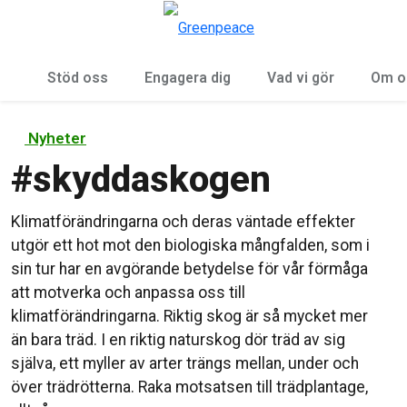
Öp
Meny
Stöd oss
Engagera dig
Vad vi gör
Om o
Nyheter
#
skyddaskogen
Klimatförändringarna och deras väntade effekter
utgör ett hot mot den biologiska mångfalden, som i
sin tur har en avgörande betydelse för vår förmåga
att motverka och anpassa oss till
klimatförändringarna. Riktig skog är så mycket mer
än bara träd. I en riktig naturskog dör träd av sig
själva, ett myller av arter trängs mellan, under och
över trädrötterna. Raka motsatsen till trädplantage,