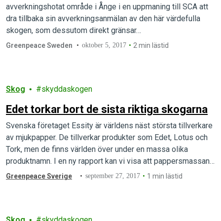
avverkningshotat område i Ånge i en uppmaning till SCA att
dra tillbaka sin avverkningsanmälan av den här värdefulla
skogen, som dessutom direkt gränsar…
Greenpeace Sweden
oktober 5, 2017
2 min lästid
Skog
skyddaskogen
Edet torkar bort de sista riktiga skogarna
Svenska företaget Essity är världens näst största tillverkare
av mjukpapper. De tillverkar produkter som Edet, Lotus och
Tork, men de finns världen över under en massa olika
produktnamn. I en ny rapport kan vi visa att pappersmassan
som används i tillverkningen kommer från områden med
Greenpeace Sverige
september 27, 2017
1 min lästid
rödlistade arter som verkligen borde lämnas ifred.
Skog
skyddaskogen