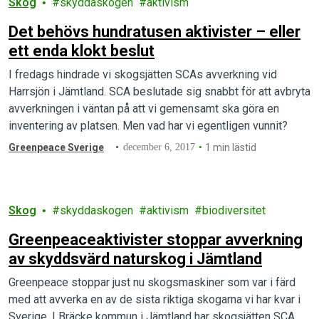
Skog
skyddaskogen
aktivism
Det behövs hundratusen aktivister – eller
ett enda klokt beslut
I fredags hindrade vi skogsjätten SCAs avverkning vid
Harrsjön i Jämtland. SCA beslutade sig snabbt för att avbryta
avverkningen i väntan på att vi gemensamt ska göra en
inventering av platsen. Men vad har vi egentligen vunnit?
Greenpeace Sverige
december 6, 2017
1 min lästid
Skog
skyddaskogen
aktivism
biodiversitet
Greenpeaceaktivister stoppar avverkning
av skyddsvärd naturskog i Jämtland
Greenpeace stoppar just nu skogsmaskiner som var i färd
med att avverka en av de sista riktiga skogarna vi har kvar i
Sverige. I Bräcke kommun i Jämtland har skogsjätten SCA