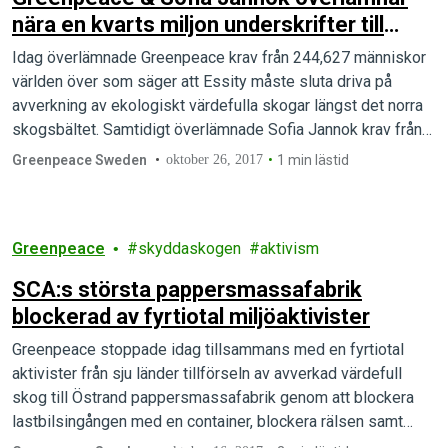
nära en kvarts miljon underskrifter till
Essity
Idag överlämnade Greenpeace krav från 244,627 människor
världen över som säger att Essity måste sluta driva på
avverkning av ekologiskt värdefulla skogar längst det norra
skogsbältet. Samtidigt överlämnade Sofia Jannok krav från
Samernas Riksförbund om att Essity måste respektera
Greenpeace Sweden
oktober 26, 2017
1 min lästid
samernas rättigheter.
Greenpeace
skyddaskogen
aktivism
SCA:s största pappersmassafabrik
blockerad av fyrtiotal miljöaktivister
Greenpeace stoppade idag tillsammans med en fyrtiotal
aktivister från sju länder tillförseln av avverkad värdefull
skog till Östrand pappersmassafabrik genom att blockera
lastbilsingången med en container, blockera rälsen samt
andra ingångar med aktivister.