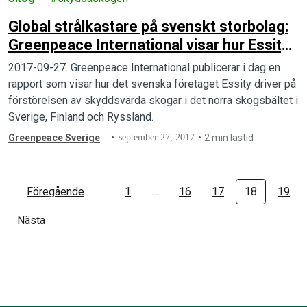
Global strålkastare på svenskt storbolag:
Greenpeace International visar hur Essity
exporterar skogsskövling
2017-09-27. Greenpeace International publicerar i dag en
rapport som visar hur det svenska företaget Essity driver på
förstörelsen av skyddsvärda skogar i det norra skogsbältet i
Sverige, Finland och Ryssland.
Greenpeace Sverige
september 27, 2017
2 min lästid
Föregående
1
…
16
17
18
19
Nästa