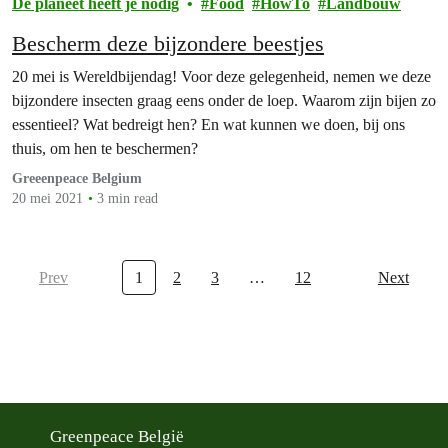
De planeet heeft je nodig
Food
HowTo
Landbouw
Bescherm deze bijzondere beestjes
20 mei is Wereldbijendag! Voor deze gelegenheid, nemen we deze
bijzondere insecten graag eens onder de loep. Waarom zijn bijen zo
essentieel? Wat bedreigt hen? En wat kunnen we doen, bij ons
thuis, om hen te beschermen?
Greeenpeace Belgium
20 mei 2021
3 min read
Prev
1
2
3
…
12
Next
Greenpeace België