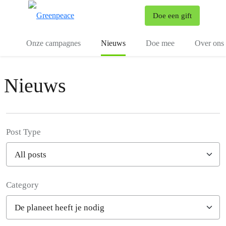
To
Doe een gift
Menu
Onze campagnes
Nieuws
Doe mee
Over ons
Nieuws
Post Type
Category