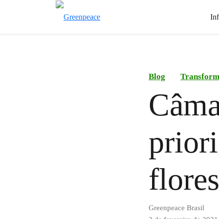
In
Blog
Transform
Câma
prior
flore
Greenpeace Brasil