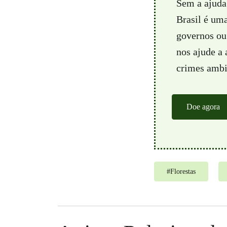
Sem a ajuda
Brasil é um
governos ou 
nos ajude a
crimes ambie
Doe agora
#
Florestas