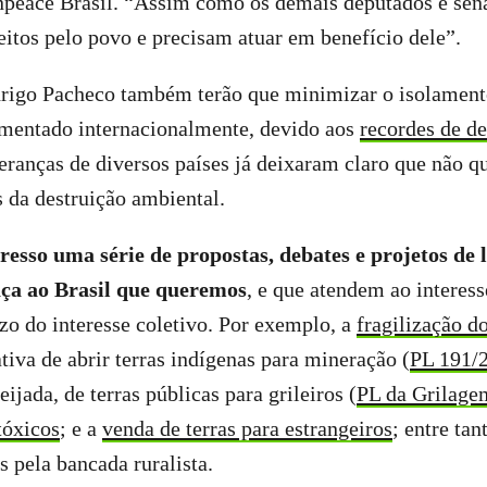
npeace Brasil. “Assim como os demais deputados e sena
itos pelo povo e precisam atuar em benefício dele”.
drigo Pacheco também terão que minimizar o isolamento
imentado internacionalmente, devido aos
recordes de d
eranças de diversos países já deixaram claro que não 
 da destruição ambiental.
esso uma série de propostas, debates e projetos de 
ça ao Brasil que queremos
, e que atendem ao interes
zo do interesse coletivo. Por exemplo, a
fragilização d
ativa de abrir terras indígenas para mineração (
PL 191/
ijada, de terras públicas para grileiros (
PL da Grilage
tóxicos
; e a
venda de terras para estrangeiros
; entre tan
s pela bancada ruralista.