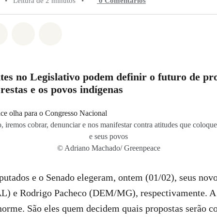
•
Leitura de 2 minutos
•
0 Comentários
do em Whatsapp
rtilhado em Facebook
Compartilhado em Twitter
Compartilhe por Email
Compartilhe em Bluesky
tes no Legislativo podem definir o futuro de pr
restas e os povos indígenas
 iremos cobrar, denunciar e nos manifestar contra atitudes que coloque
e seus povos
© Adriano Machado/ Greenpeace
utados e o Senado elegeram, ontem (01/02), seus novo
AL) e Rodrigo Pacheco (DEM/MG), respectivamente. A 
enorme. São eles quem decidem quais propostas serão c