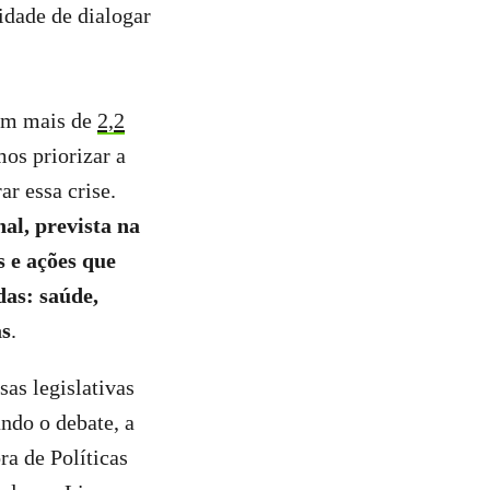
idade de dialogar
om mais de
2,2
os priorizar a
ar essa crise.
al, prevista na
s e ações que
as: saúde,
as
.
sas legislativas
ando o debate, a
ra de Políticas