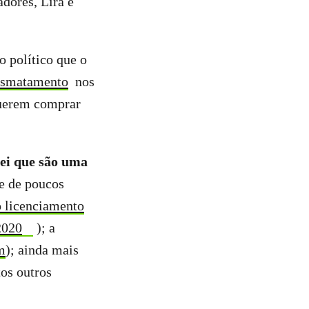
dores, Lira e
 político que o
esmatamento
nos
querem comprar
lei que são uma
se de poucos
o licenciamento
2020
); a
m
); ainda mais
tos outros