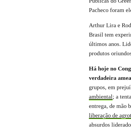
Públicas do Gree
Pacheco foram ele
Arthur Lira e Ro
Brasil tem exper
últimos anos. Lid
produtos oriundos
Há hoje no Congr
verdadeira amea
grupos, em prejuí
ambiental
; a tent
entrega, de mão be
liberação de agro
absurdos liderado