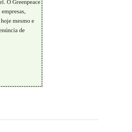
vel. O Greenpeace
e empresas,
hoje mesmo e
enúncia de