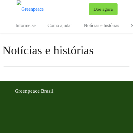
Mu
Doe agora
Menu
Informe-se
Como ajudar
Notícias e histórias
S
Notícias e histórias
Filter posts
Filtered results
Greenpeace Brasil