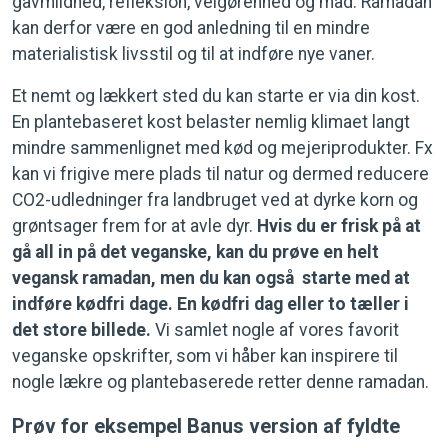
gavmildhed, refleksion, velgørenhed og mad. Ramadan
kan derfor være en god anledning til en mindre
materialistisk livsstil og til at indføre nye vaner.
Et nemt og lækkert sted du kan starte er via din kost.
En plantebaseret kost belaster nemlig klimaet langt
mindre sammenlignet med kød og mejeriprodukter. Fx
kan vi frigive mere plads til natur og dermed reducere
CO2-udledninger fra landbruget ved at dyrke korn og
grøntsager frem for at avle dyr.
Hvis du er frisk på at
gå all in på det veganske, kan du prøve en helt
vegansk ramadan, men du kan også starte med at
indføre kødfri dage. En kødfri dag eller to tæller i
det store billede.
Vi samlet nogle af vores favorit
veganske opskrifter, som vi håber kan inspirere til
nogle lækre og plantebaserede retter denne ramadan.
Prøv for eksempel Banus version af fyldte