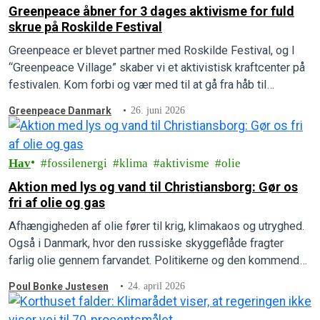
Greenpeace åbner for 3 dages aktivisme for fuld
skrue på Roskilde Festival
Greenpeace er blevet partner med Roskilde Festival, og I
“Greenpeace Village” skaber vi et aktivistisk kraftcenter på
festivalen. Kom forbi og vær med til at gå fra håb til
handling.
Greenpeace Danmark
26. juni 2026
Hav
fossilenergi
klima
aktivisme
olie
Aktion med lys og vand til Christiansborg: Gør os
fri af olie og gas
Afhængigheden af olie fører til krig, klimakaos og utryghed.
Også i Danmark, hvor den russiske skyggeflåde fragter
farlig olie gennem farvandet. Politikerne og den kommende
regering har igen et valg.
Poul Bonke Justesen
24. april 2026