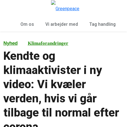
To
Menu
Om os
Vi arbejder med
Tag handling
Nyhed
Klimaforandringer
Kendte og
klimaaktivister i ny
video: Vi kvæler
verden, hvis vi går
tilbage til normal efter
corona