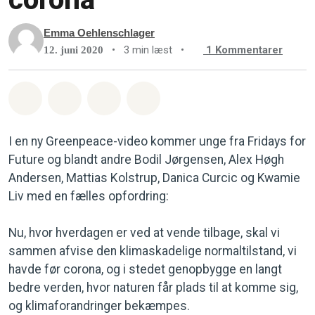
Emma Oehlenschlager
•
3 min læst
•
1
Kommentarer
12. juni 2020
Del på Whatsapp
Del på Facebook
Del med Email
Del på Bluesky
I en ny Greenpeace-video kommer unge fra Fridays for
Future og blandt andre Bodil Jørgensen, Alex Høgh
Andersen, Mattias Kolstrup, Danica Curcic og Kwamie
Liv med en fælles opfordring:
Nu, hvor hverdagen er ved at vende tilbage, skal vi
sammen afvise den klimaskadelige normaltilstand, vi
havde før corona, og i stedet genopbygge en langt
bedre verden, hvor naturen får plads til at komme sig,
og klimaforandringer bekæmpes.