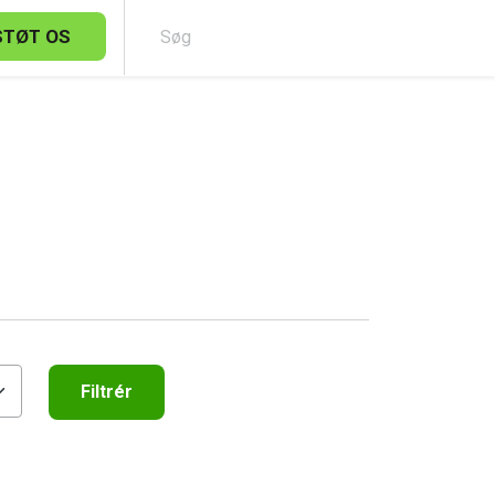
STØT OS
Sø
Filtrér