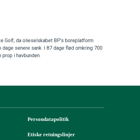
nske Golf, da olieselskabet BP’s boreplatform
 dage senere sank. I 87 dage flød omkring 700
en prop i havbunden.
Persondatapolitik
Etiske retningslinjer