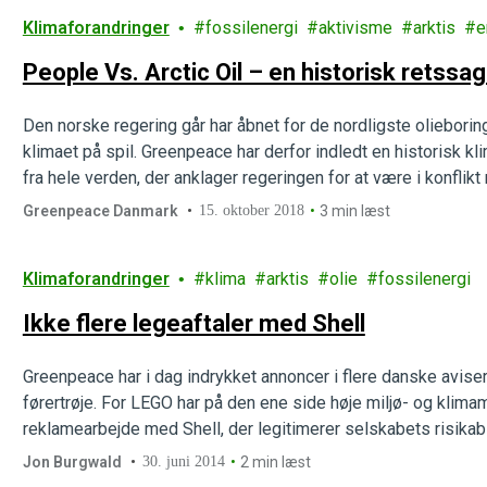
Klimaforandringer
fossilenergi
aktivisme
arktis
e
People Vs. Arctic Oil – en historisk retssag
Den norske regering går har åbnet for de nordligste olieborin
klimaet på spil. Greenpeace har derfor indledt en historisk k
fra hele verden, der anklager regeringen for at være i konfli
del af en bevægelse, hvor…
Greenpeace Danmark
15. oktober 2018
3 min læst
Klimaforandringer
klima
arktis
olie
fossilenergi
Ikke flere legeaftaler med Shell
Greenpeace har i dag indrykket annoncer i flere danske aviser
førertrøje. For LEGO har på den ene side høje miljø- og klim
reklamearbejde med Shell, der legitimerer selskabets risikable
benzin.
Jon Burgwald
30. juni 2014
2 min læst