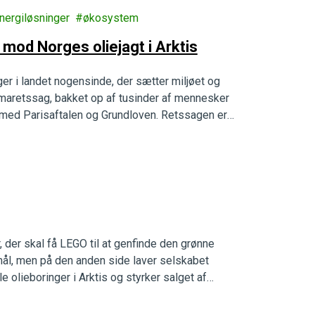
nergiløsninger
økosystem
 mod Norges oliejagt i Arktis
ger i landet nogensinde, der sætter miljøet og
limaretssag, bakket op af tusinder af mennesker
kt med Parisaftalen og Grundloven. Retssagen er
, der skal få LEGO til at genfinde den grønne
amål, men på den anden side laver selskabet
 olieboringer i Arktis og styrker salget af