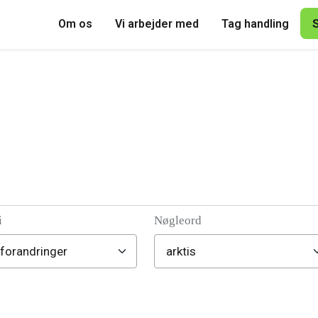
Om os
Vi arbejder med
Tag handling
i
Nøgleord