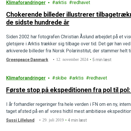
Klimaforandringer
arktis
redhavet
Chokerende billeder illustrerer tilbagetrækn
de sidste hundrede år
Siden 2002 har fotografen Christian Åslund arbejdet på et vis
gletsjere i Arktis trækker sig tilbage over tid. Det gør han v
arkiverede billeder fra Norsk Polarinstitut, der stammer helt 
Greenpeace Danmark
12. november 2024
5 min læst
Klimaforandringer
skibe
arktis
redhavet
Første stop på ekspeditionen fra pol til pol:
I år forhandler regeringer fra hele verden i FN om en ny, intern
taget afsted på en af vores hidtil mest ambitiøse ekspeditione
Sussi Lillelund
29. juli 2019
4 min læst