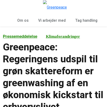
To
Menu
Om os
Vi arbejder med
Tag handling
Pressemeddelelse
Klimaforandringer
Greenpeace:
Regeringens udspil til
grøn skattereform er
greenwashing af en
økonomisk kickstart til
erhvervslivet