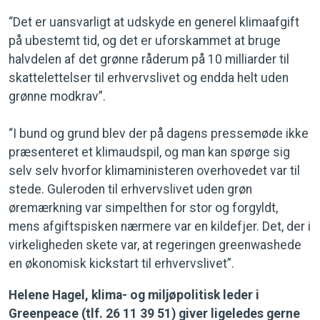
“Det er uansvarligt at udskyde en generel klimaafgift
på ubestemt tid, og det er uforskammet at bruge
halvdelen af det grønne råderum på 10 milliarder til
skattelettelser til erhvervslivet og endda helt uden
grønne modkrav”.
“I bund og grund blev der på dagens pressemøde ikke
præsenteret et klimaudspil, og man kan spørge sig
selv selv hvorfor klimaministeren overhovedet var til
stede. Guleroden til erhvervslivet uden grøn
øremærkning var simpelthen for stor og forgyldt,
mens afgiftspisken nærmere var en kildefjer. Det, der i
virkeligheden skete var, at regeringen greenwashede
en økonomisk kickstart til erhvervslivet”.
Helene Hagel, klima- og miljøpolitisk leder i
Greenpeace (tlf. 26 11 39 51) giver ligeledes gerne