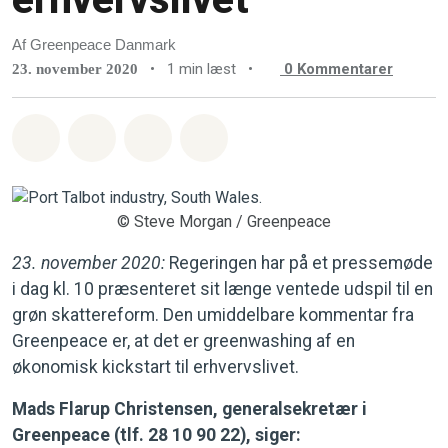
Af Greenpeace Danmark
•
1 min læst
•
0
Kommentarer
23. november 2020
Del på Whatsapp
Del på Facebook
Del med Email
Del på Bluesky
© Steve Morgan / Greenpeace
23. november 2020:
Regeringen har på et pressemøde
i dag kl. 10 præsenteret sit længe ventede udspil til en
grøn skattereform. Den umiddelbare kommentar fra
Greenpeace er, at det er greenwashing af en
økonomisk kickstart til erhvervslivet.
Mads Flarup Christensen, generalsekretær i
Greenpeace (tlf. 28 10 90 22), siger: