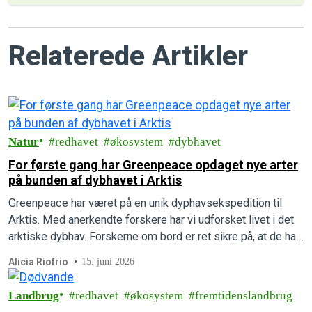
Relaterede Artikler
Natur
redhavet
økosystem
dybhavet
For første gang har Greenpeace opdaget nye arter
på bunden af dybhavet i Arktis
Greenpeace har været på en unik dyphavsekspedition til
Arktis. Med anerkendte forskere har vi udforsket livet i det
arktiske dybhav. Forskerne om bord er ret sikre på, at de har
opdaget flere helt nye, hidtil ukendte arter.
Alicia Riofrio
15. juni 2026
Landbrug
redhavet
økosystem
fremtidenslandbrug