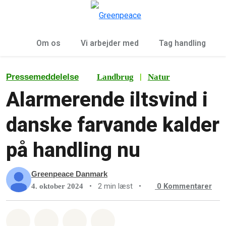
To
Menu
Om os
Vi arbejder med
Tag handling
|
Pressemeddelelse
Landbrug
Natur
Alarmerende iltsvind i
danske farvande kalder
på handling nu
Greenpeace Danmark
•
2 min læst
•
0
Kommentarer
4. oktober 2024
Del på Whatsapp
Del på Facebook
Del med Email
Del på Bluesky