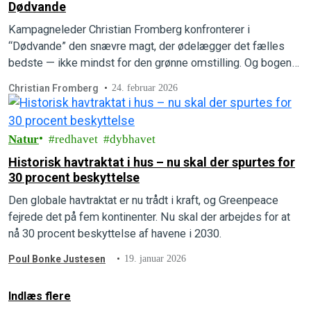
Dødvande
Kampagneleder Christian Fromberg konfronterer i
“Dødvande” den snævre magt, der ødelægger det fælles
bedste — ikke mindst for den grønne omstilling. Og bogen
viser også vej ud af det politiske dødvande. Læs mere om
Christian Fromberg
24. februar 2026
den højaktuelle bog.
Natur
redhavet
dybhavet
Historisk havtraktat i hus – nu skal der spurtes for
30 procent beskyttelse
Den globale havtraktat er nu trådt i kraft, og Greenpeace
fejrede det på fem kontinenter. Nu skal der arbejdes for at
nå 30 procent beskyttelse af havene i 2030.
Poul Bonke Justesen
19. januar 2026
Indlæs flere