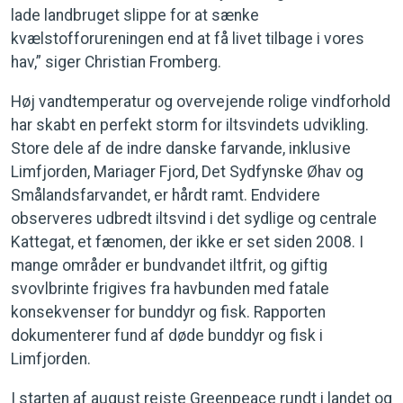
lade landbruget slippe for at sænke
kvælstofforureningen end at få livet tilbage i vores
hav,” siger Christian Fromberg.
Høj vandtemperatur og overvejende rolige vindforhold
har skabt en perfekt storm for iltsvindets udvikling.
Store dele af de indre danske farvande, inklusive
Limfjorden, Mariager Fjord, Det Sydfynske Øhav og
Smålandsfarvandet, er hårdt ramt. Endvidere
observeres udbredt iltsvind i det sydlige og centrale
Kattegat, et fænomen, der ikke er set siden 2008. I
mange områder er bundvandet iltfrit, og giftig
svovlbrinte frigives fra havbunden med fatale
konsekvenser for bunddyr og fisk. Rapporten
dokumenterer fund af døde bunddyr og fisk i
Limfjorden.
I starten af august rejste Greenpeace rundt i landet og