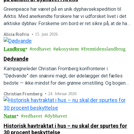
Greenpeace har været på en unik dyphavsekspedition til
Arktis. Med anerkendte forskere har vi udforsket livet i det
arktiske dybhav. Forskerne om bord er ret sikre på, at de har
opdaget flere helt nye, hidtil ukendte arter.
Alicia Riofrio
15. juni 2026
Landbrug
redhavet
økosystem
fremtidenslandbrug
Dødvande
Kampagneleder Christian Fromberg konfronterer i
“Dødvande” den snævre magt, der ødelægger det fælles
bedste — ikke mindst for den grønne omstilling. Og bogen
viser også vej ud af det politiske dødvande. Læs mere om
Christian Fromberg
24. februar 2026
den højaktuelle bog.
Natur
redhavet
dybhavet
Historisk havtraktat i hus – nu skal der spurtes for
30 procent beskyttelse