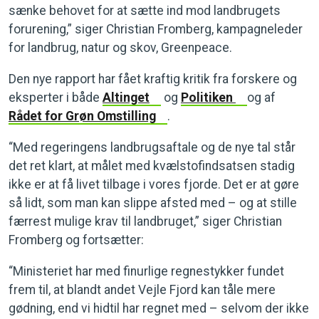
sænke behovet for at sætte ind mod landbrugets
forurening,” siger Christian Fromberg, kampagneleder
for landbrug, natur og skov, Greenpeace.
Den nye rapport har fået kraftig kritik fra forskere og
eksperter i både
Altinget
og
Politiken
og af
Rådet for Grøn Omstilling
.
“Med regeringens landbrugsaftale og de nye tal står
det ret klart, at målet med kvælstofindsatsen stadig
ikke er at få livet tilbage i vores fjorde. Det er at gøre
så lidt, som man kan slippe afsted med – og at stille
færrest mulige krav til landbruget,” siger Christian
Fromberg og fortsætter:
“Ministeriet har med finurlige regnestykker fundet
frem til, at blandt andet Vejle Fjord kan tåle mere
gødning, end vi hidtil har regnet med – selvom der ikke