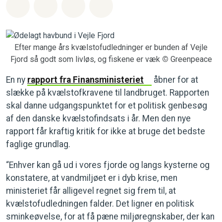
Del på Whatsapp
Del på Facebook
Del med Email
Del på Bluesky
Efter mange års kvælstofudledninger er bunden af Vejle
Fjord så godt som livløs, og fiskene er væk
©
Greenpeace
En ny
rapport fra Finansministeriet
åbner for at
slække på kvælstofkravene til landbruget. Rapporten
skal danne udgangspunktet for et politisk genbesøg
af den danske kvælstofindsats i år. Men den nye
rapport får kraftig kritik for ikke at bruge det bedste
faglige grundlag.
“Enhver kan gå ud i vores fjorde og langs kysterne og
konstatere, at vandmiljøet er i dyb krise, men
ministeriet får alligevel regnet sig frem til, at
kvælstofudledningen falder. Det ligner en politisk
sminkeøvelse, for at få pæne miljøregnskaber, der kan