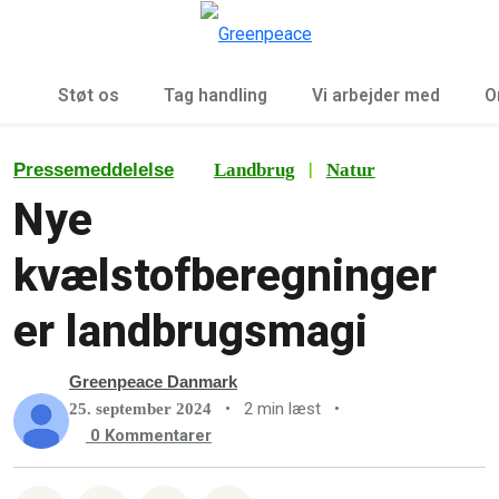
To
Menu
Støt os
Tag handling
Vi arbejder med
O
|
Pressemeddelelse
Landbrug
Natur
Nye
kvælstofberegninger
er landbrugsmagi
Greenpeace Danmark
•
2 min læst
•
25. september 2024
0
Kommentarer