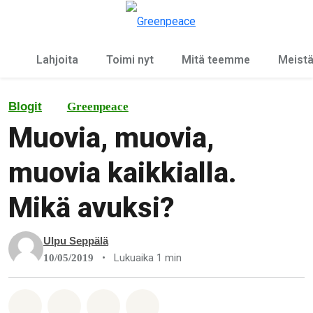
Ky
Valikko
Lahjoita
Toimi nyt
Mitä teemme
Meist
Blogit
Greenpeace
Muovia, muovia,
muovia kaikkialla.
Mikä avuksi?
Ulpu Seppälä
•
Lukuaika 1 min
10/05/2019
Jaa Whatsapp
Jaa Facebook
Jaa Email
Share on Bluesky