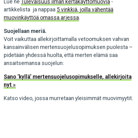
Lue ne
Tulevaisuus ilman kertakäyttömuovia
-
artikkelista ja nappaa
5 vinkkiä, joilla vähentää
muovinkäyttöä omassa arjessa
.
Suojellaan meriä.
Voit vaikuttaa allekirjoittamalla vetoomuksen vahvan
kansainvälisen mertensuojelusopimuksen puolesta –
pidetään yhdessä huolta, että merten elämä saa
ansaitsemansa suojelun:
Sano ’kyllä’ mertensuojelusopimukselle, allekirjoita
nyt »
Katso video, jossa murretaan yleisimmät muovimyytit.