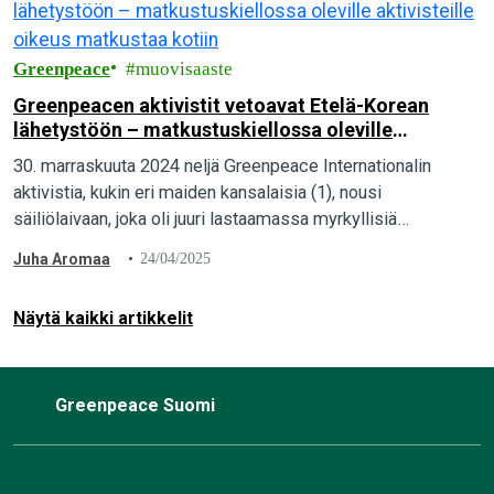
Greenpeace
muovisaaste
Greenpeacen aktivistit vetoavat Etelä-Korean
lähetystöön – matkustuskiellossa oleville
aktivisteille oikeus matkustaa kotiin
30. marraskuuta 2024 neljä Greenpeace Internationalin
aktivistia, kukin eri maiden kansalaisia (1), nousi
säiliölaivaan, joka oli juuri lastaamassa myrkyllisiä
muovikemikaaleja Hyundai Daesanin jalostamosta Etelä-
Juha Aromaa
24/04/2025
Koreassa. Aktivistit pidätettiin 48 tunniksi,eivätkä he saa…
Näytä kaikki artikkelit
Greenpeace Suomi