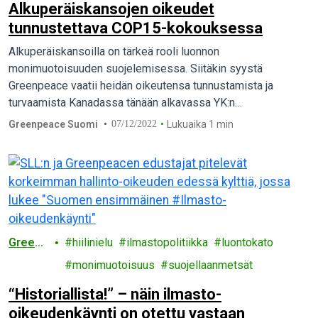
Alkuperäiskansojen oikeudet
tunnustettava COP15-kokouksessa
Alkuperäiskansoilla on tärkeä rooli luonnon
monimuotoisuuden suojelemisessa. Siitäkin syystä
Greenpeace vaatii heidän oikeutensa tunnustamista ja
turvaamista Kanadassa tänään alkavassa YK:n
luontokokouksessa (CBD COP15).
Greenpeace Suomi
07/12/2022
Lukuaika 1 min
Greenp
hiilinielu
ilmastopolitiikka
luontokato
eace
monimuotoisuus
suojellaanmetsät
“Historiallista!” – näin ilmasto-
oikeudenkäynti on otettu vastaan