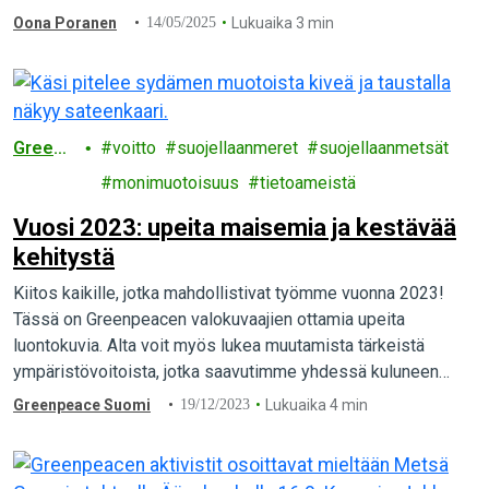
Oona Poranen
14/05/2025
Lukuaika 3 min
Greenp
voitto
suojellaanmeret
suojellaanmetsät
eace
monimuotoisuus
tietoameistä
Vuosi 2023: upeita maisemia ja kestävää
kehitystä
Kiitos kaikille, jotka mahdollistivat työmme vuonna 2023!
Tässä on Greenpeacen valokuvaajien ottamia upeita
luontokuvia. Alta voit myös lukea muutamista tärkeistä
ympäristövoitoista, jotka saavutimme yhdessä kuluneen
vuoden aikana.
Greenpeace Suomi
19/12/2023
Lukuaika 4 min