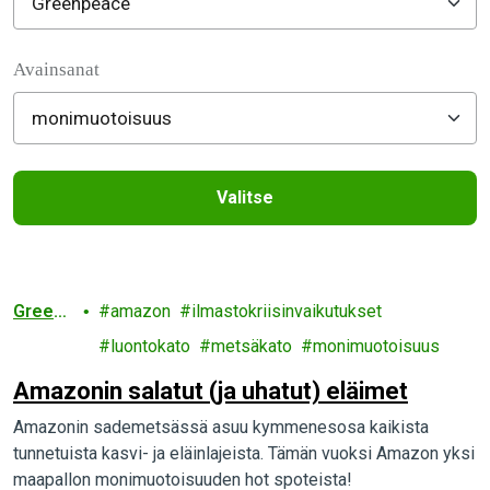
Filter posts
Avainsanat
Valitse
Filtered results
Greenp
amazon
ilmastokriisinvaikutukset
eace
luontokato
metsäkato
monimuotoisuus
Amazonin salatut (ja uhatut) eläimet
Amazonin sademetsässä asuu kymmenesosa kaikista
tunnetuista kasvi- ja eläinlajeista. Tämän vuoksi Amazon yksi
maapallon monimuotoisuuden hot spoteista!