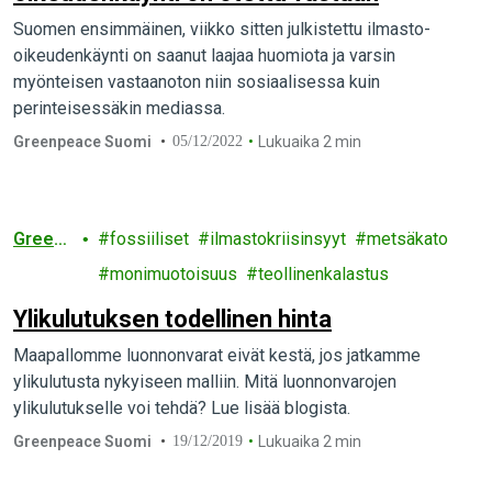
Suomen ensimmäinen, viikko sitten julkistettu ilmasto-
oikeudenkäynti on saanut laajaa huomiota ja varsin
myönteisen vastaanoton niin sosiaalisessa kuin
perinteisessäkin mediassa.
Greenpeace Suomi
05/12/2022
Lukuaika 2 min
Greenp
fossiiliset
ilmastokriisinsyyt
metsäkato
eace
monimuotoisuus
teollinenkalastus
Ylikulutuksen todellinen hinta
Maapallomme luonnonvarat eivät kestä, jos jatkamme
ylikulutusta nykyiseen malliin. Mitä luonnonvarojen
ylikulutukselle voi tehdä? Lue lisää blogista.
Greenpeace Suomi
19/12/2019
Lukuaika 2 min