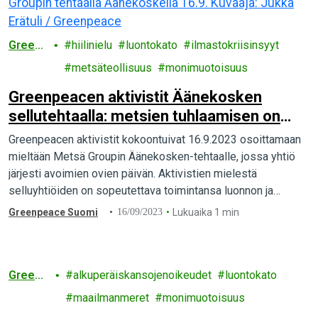
Greenp
hiilinielu
luontokato
ilmastokriisinsyyt
eace
metsäteollisuus
monimuotoisuus
Greenpeacen aktivistit Äänekosken
sellutehtaalla: metsien tuhlaamisen on
loputtava
Greenpeacen aktivistit kokoontuivat 16.9.2023 osoittamaan
mieltään Metsä Groupin Äänekosken-tehtaalle, jossa yhtiö
järjesti avoimien ovien päivän. Aktivistien mielestä
selluyhtiöiden on sopeutettava toimintansa luonnon ja
ilmaston rajoihin.
Greenpeace Suomi
16/09/2023
Lukuaika 1 min
Greenp
alkuperäiskansojenoikeudet
luontokato
eace
maailmanmeret
monimuotoisuus