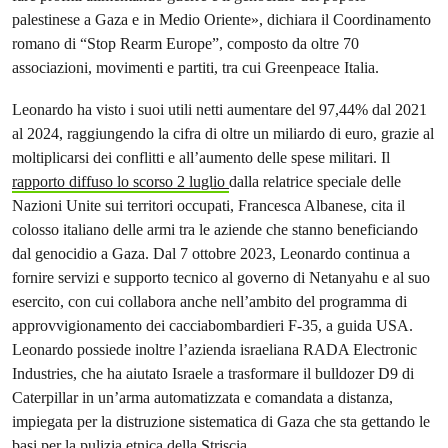
palestinese a Gaza e in Medio Oriente», dichiara il Coordinamento
romano di “Stop Rearm Europe”, composto da oltre 70
associazioni, movimenti e partiti, tra cui Greenpeace Italia.
Leonardo ha visto i suoi utili netti aumentare del 97,44% dal 2021
al 2024, raggiungendo la cifra di oltre un miliardo di euro, grazie al
moltiplicarsi dei conflitti e all’aumento delle spese militari. Il
rapporto diffuso lo scorso 2 luglio
dalla relatrice speciale delle
Nazioni Unite sui territori occupati, Francesca Albanese, cita il
colosso italiano delle armi tra le aziende che stanno beneficiando
dal genocidio a Gaza. Dal 7 ottobre 2023, Leonardo continua a
fornire servizi e supporto tecnico al governo di Netanyahu e al suo
esercito, con cui collabora anche nell’ambito del programma di
approvvigionamento dei cacciabombardieri F-35, a guida USA.
Leonardo possiede inoltre l’azienda israeliana RADA Electronic
Industries, che ha aiutato Israele a trasformare il bulldozer D9 di
Caterpillar in un’arma automatizzata e comandata a distanza,
impiegata per la distruzione sistematica di Gaza che sta gettando le
basi per la pulizia etnica della Striscia.