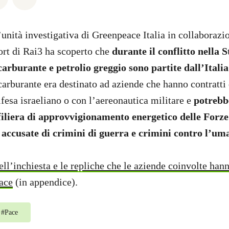
’unità investigativa di Greenpeace Italia in collaborazi
rt di Rai3 ha scoperto che
durante il conflitto nella S
carburante e petrolio greggio sono partite dall’Italia
carburante era destinato ad aziende che hanno contratti 
ifesa israeliano o con l’aereonautica militare e
potrebb
 filiera di approvvigionamento energetico delle Forz
, accusate di crimini di guerra e crimini contro l’u
 dell’inchiesta e le repliche che le aziende coinvolte han
ace
(in appendice).
#
Pace