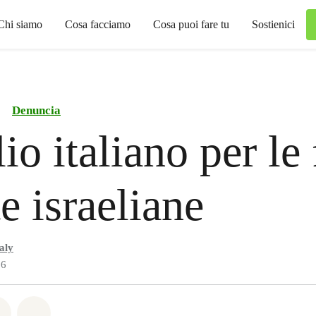
Chi siamo
Cosa facciamo
Cosa puoi fare tu
Sostienici
Denuncia
io italiano per le
e israeliane
aly
26
atsapp
on Facebook
Share on Twitter
Share via Email