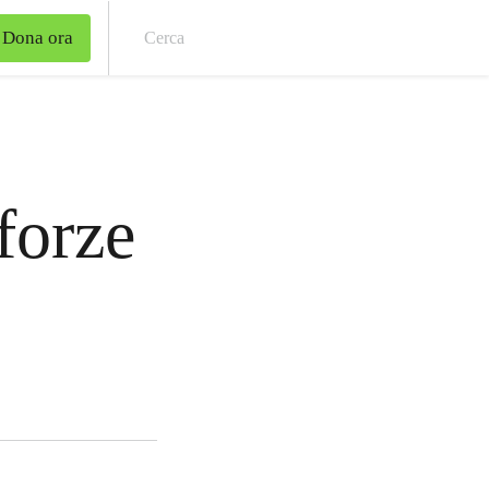
Dona ora
Cer
 forze