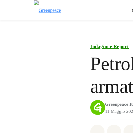
Indagini e Report
Petrol
armat
Greenpeace It
11 Maggio 20
Share on Wh
Share 