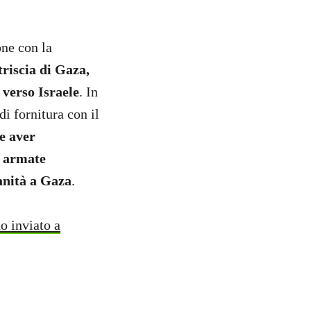
one con la
triscia di Gaza,
 verso Israele
. In
di fornitura con il
e aver
e armate
manità a Gaza
.
no inviato a