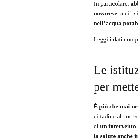
In particolare,
ab
novarese
; a ciò 
nell’acqua potab
Leggi i dati comp
Le istit
per mett
È più che mai nec
cittadine al corr
di
un intervento 
la salute anche i