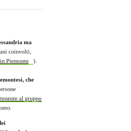
lessandria ma
uni coinvolti,
 in Piemonte
).
piemontesi, che
persone
tenente al gruppo
uomo.
dei