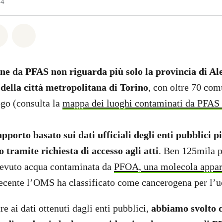
24
atsapp
on Facebook
Share on Twitter
Share via Email
e da PFAS non riguarda più solo la provincia di A
 della città metropolitana di Torino
, con oltre 70 com
ogo (consulta la
mappa dei luoghi contaminati da PFAS
rapporto basato sui dati ufficiali degli enti pubblici 
tramite richiesta di accesso agli atti
. Ben 125mila 
bevuto acqua contaminata da
PFOA, una molecola appar
ecente l’OMS ha classificato come cancerogena per l’
re ai dati ottenuti dagli enti pubblici,
abbiamo svolto 