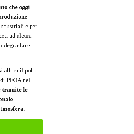
ento che oggi
 produzione
ndustriali e per
enti ad alcuni
da degradare
 allora il polo
e di PFOA nel
 tramite le
onale
atmosfera
.