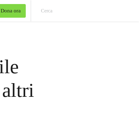
Dona ora
Cer
ile
altri