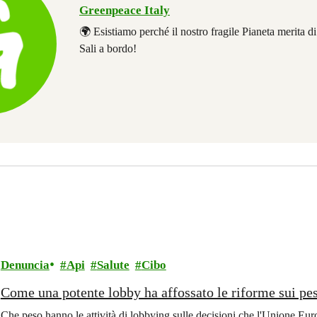
Greenpeace Italy
🌍 Esistiamo perché il nostro fragile Pianeta merita d
Sali a bordo!
Denuncia
Api
Salute
Cibo
Come una potente lobby ha affossato le riforme sui pes
Che peso hanno le attività di lobbying sulle decisioni che l'Unione Eu