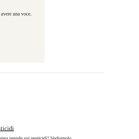
i avere una voce.
ticidi
ropea prende sui pesticidi? Vediamolo.