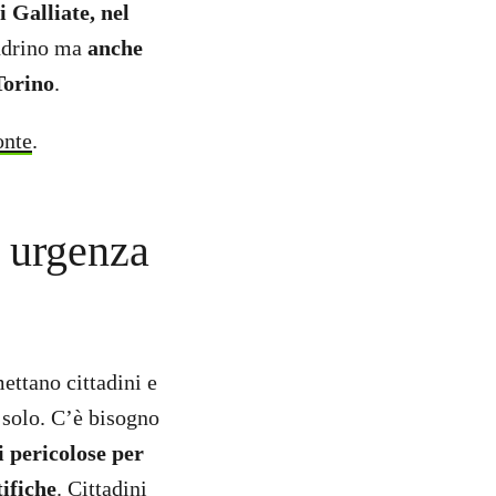
 Galliate, nel
andrino ma
anche
Torino
.
onte
.
n urgenza
ettano cittadini e
 solo. C’è bisogno
i pericolose per
tifiche
. Cittadini