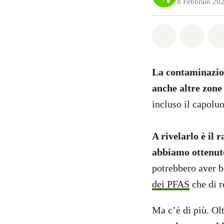
8 Febbraio 20
Share on Wh
Share 
La contaminazion
anche altre zone
incluso il capolu
A rivelarlo è il 
abbiamo ottenuto 
potrebbero aver 
dei PFAS
che di r
Ma c’è di più. Olt