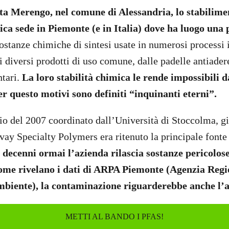
tta Merengo, nel comune di Alessandria, lo stabilim
ica sede in Piemonte (e in Italia) dove ha luogo una
sostanze chimiche di sintesi usate in numerosi processi i
i diversi prodotti di uso comune, dalle padelle antiader
tari.
La loro stabilità chimica le rende impossibili 
er questo motivi sono definiti “inquinanti eterni”.
o del 2007 coordinato dall’Università di Stoccolma, già
vay Specialty Polymers era ritenuto la principale font
 decenni ormai l’azienda rilascia sostanze pericolose
come rivelano i dati di ARPA Piemonte (Agenzia Regi
mbiente), la contaminazione riguarderebbe anche l’
METTI AL BANDO I PFAS!