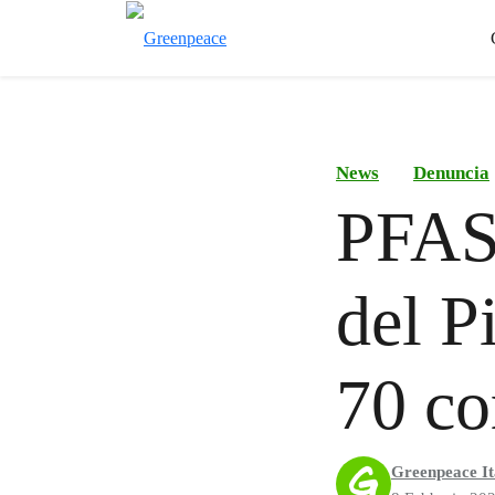
News
Denuncia
PFAS 
del P
70 co
Greenpeace It