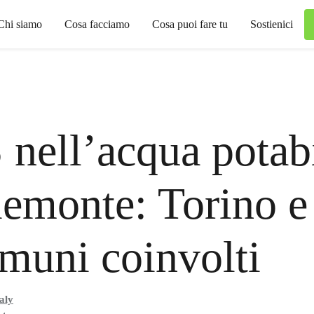
Chi siamo
Cosa facciamo
Cosa puoi fare tu
Sostienici
nell’acqua potab
iemonte: Torino e 
muni coinvolti
aly