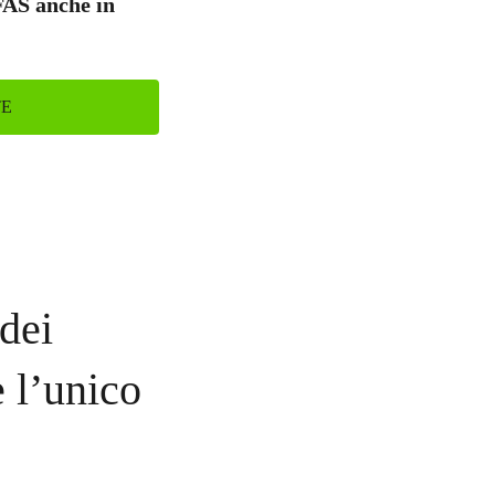
FAS anche in
TE
dei
 l’unico