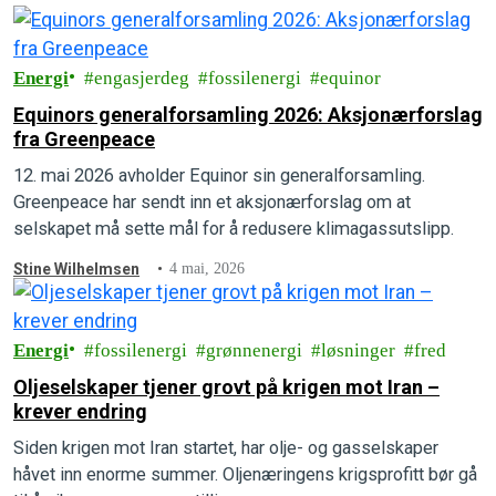
Energi
engasjerdeg
fossilenergi
equinor
Equinors generalforsamling 2026: Aksjonærforslag
fra Greenpeace
12. mai 2026 avholder Equinor sin generalforsamling.
Greenpeace har sendt inn et aksjonærforslag om at
selskapet må sette mål for å redusere klimagassutslipp.
Stine Wilhelmsen
4 mai, 2026
Energi
fossilenergi
grønnenergi
løsninger
fred
Oljeselskaper tjener grovt på krigen mot Iran –
krever endring
Siden krigen mot Iran startet, har olje- og gasselskaper
håvet inn enorme summer. Oljenæringens krigsprofitt bør gå