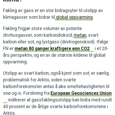
Fakling av gass er en stor bidragsyter til utslipp av
klimagasser som bidrar til
global oppvarming
.
Fakling frigjør store volumer av potente
drivhusgasser, som karbondioksid,
metan
, svart
karbon eller sot, og lystgass (dinitrogenoksid). Ifølge
FN er
metan 80 ganger kraftigere enn CO2
i et 20-
års perspektiv, og en av de største kildene til global
oppvarming.
Utslipp av svart karbon, også kjent som sot, er særlig
problematisk for Arktis, siden svarte
karbonforekomster antas å øke smeltehastigheten til
snø og is. Forskning fra
European Geosciences Union
indikerer at gassfaklingsutslipp kan bidra med rundt
40 prosent av de årlige svarte karbonforekomstene i
Arktis.