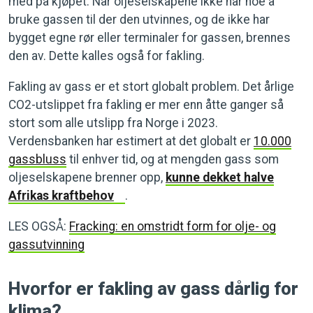
med på kjøpet. Når oljeselskapene ikke har noe å
bruke gassen til der den utvinnes, og de ikke har
bygget egne rør eller terminaler for gassen, brennes
den av. Dette kalles også for fakling.
Fakling av gass er et stort globalt problem. Det årlige
CO2-utslippet fra fakling er mer enn åtte ganger så
stort som alle utslipp fra Norge i 2023.
Verdensbanken har estimert at det globalt er
10.000
gassbluss
til enhver tid, og at mengden gass som
oljeselskapene brenner opp,
kunne dekket halve
Afrikas kraftbehov
.
LES OGSÅ:
Fracking: en omstridt form for olje- og
gassutvinning
Hvorfor er fakling av gass dårlig for
klima?