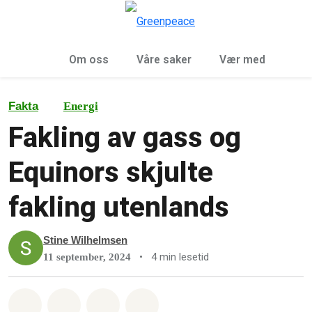
Sø
Meny
Om oss
Våre saker
Vær med
Fakta
Energi
Fakling av gass og
Equinors skjulte
fakling utenlands
Stine Wilhelmsen
•
4 min lesetid
11 september, 2024
Del på Whatsapp
Del på Facebook
Del via Email
Share on Bluesky