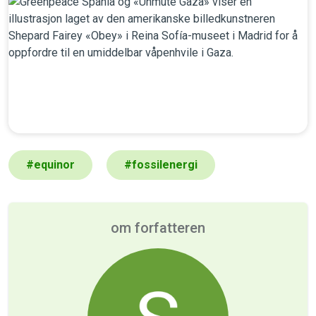
#
equinor
#
fossilenergi
om forfatteren