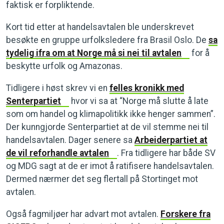
faktisk er forpliktende.
Kort tid etter at handelsavtalen ble underskrevet
besøkte en gruppe urfolksledere fra Brasil Oslo. De
sa
tydelig ifra om at Norge må si nei til avtalen
for å
beskytte urfolk og Amazonas.
Tidligere i høst skrev vi en
felles kronikk med
Senterpartiet
hvor vi sa at “Norge må slutte å late
som om handel og klimapolitikk ikke henger sammen”.
Der kunngjorde Senterpartiet at de vil stemme nei til
handelsavtalen. Dager senere sa
Arbeiderpartiet at
de vil reforhandle avtalen
. Fra tidligere har både SV
og MDG sagt at de er imot å ratifisere handelsavtalen.
Dermed nærmer det seg flertall på Stortinget mot
avtalen.
Også fagmiljøer har advart mot avtalen.
Forskere fra