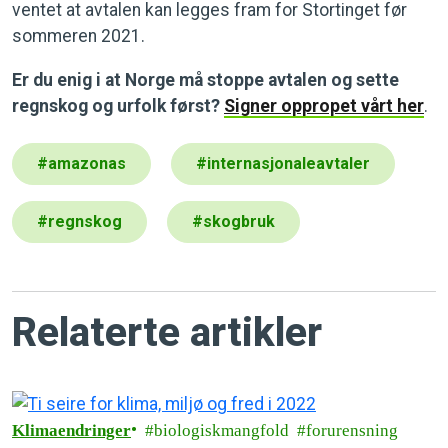
ventet at avtalen kan legges fram for Stortinget før
sommeren 2021.
Er du enig i at Norge må stoppe avtalen og sette
regnskog og urfolk først?
Signer oppropet vårt her
.
#
amazonas
#
internasjonaleavtaler
#
regnskog
#
skogbruk
Relaterte artikler
Klimaendringer
biologiskmangfold
forurensning