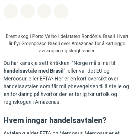
Del på Whatsapp
Del på Facebook
Del via Email
Share on Bluesky
Brent skog i Porto Velho i delstaten Rondônia, Brasil. Hvert
år flyr Greenpeace Brasil over Amazonas for å kartlegge
avskoging og skogbranner.
Du har kanskje sett kritikken: “Norge må si nei til
handelsavtale med Brasil
”, eller var det EU og
Mercosur, eller EFTA? Her er en kort oversikt over
handelsavtalen som får miljøbevegelsen til å steile og
en forklaring på hvorfor den er farlig for urfolk og
regnskogen i Amazonas.
Hvem inngår handelsavtalen?
Avtalen gjelder EFTA og Mercosur. Mercosur er et