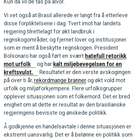
Kun da vil de tas på alvor.
Vi vet også at Brasil allerede er langt fra å etterleve
disse forpliktelsene i dag. Tvert imot har landets
regjering tilrettelagt for økt landbruk i
regnskogområder, og fjernet lover og institusjoner
som er ment å beskytte regnskogen. President
Bolsonaro har også ført en svært
hatefull retorikk
mot urfolk
og har
kalt miljøbevegelsen for en
kreftsvulst.
Resultatet er den verste avskogingen
på over ti år,
rekordmange branner
og økt vold mot
urfolk og miljøforkjempere. Flere urfolksgrupper
opplever situasjonen som et folkemord. Det er bred
enighet om at dette er resultat av den brasilianske
regjeringens bevisste og ønskede politikk.
Å godkjenne en handelsavtale i denne situasjonen er
ekstremt uansvarlig. Det er å belønne en politikk som