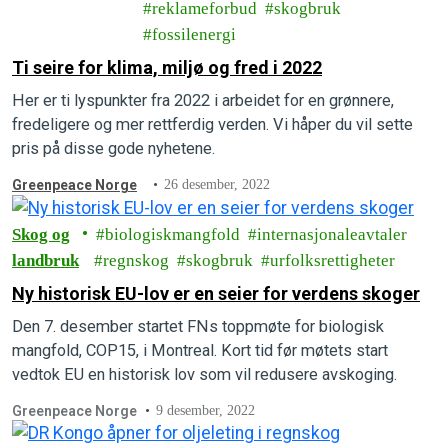
reklameforbud
skogbruk
fossilenergi
Ti seire for klima, miljø og fred i 2022
Her er ti lyspunkter fra 2022 i arbeidet for en grønnere,
fredeligere og mer rettferdig verden. Vi håper du vil sette
pris på disse gode nyhetene.
Greenpeace Norge
26 desember, 2022
Skog og
biologiskmangfold
internasjonaleavtaler
landbruk
regnskog
skogbruk
urfolksrettigheter
Ny historisk EU-lov er en seier for verdens skoger
Den 7. desember startet FNs toppmøte for biologisk
mangfold, COP15, i Montreal. Kort tid før møtets start
vedtok EU en historisk lov som vil redusere avskoging.
Greenpeace Norge
9 desember, 2022