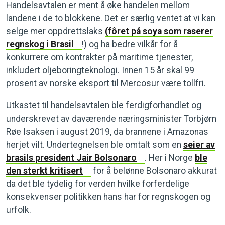
Handelsavtalen er ment å øke handelen mellom
landene i de to blokkene. Det er særlig ventet at vi kan
selge mer oppdrettslaks
(fôret på soya som raserer
regnskog i Brasil
!) og ha bedre vilkår for å
konkurrere om kontrakter på maritime tjenester,
inkludert oljeboringteknologi. Innen 15 år skal 99
prosent av norske eksport til Mercosur være tollfri.
Utkastet til handelsavtalen ble ferdigforhandlet og
underskrevet av daværende næringsminister Torbjørn
Røe Isaksen i august 2019, da brannene i Amazonas
herjet vilt. Undertegnelsen ble omtalt som en
seier av
brasils president Jair Bolsonaro
. Her i Norge
ble
den sterkt kritisert
for å belønne Bolsonaro akkurat
da det ble tydelig for verden hvilke forferdelige
konsekvenser politikken hans har for regnskogen og
urfolk.