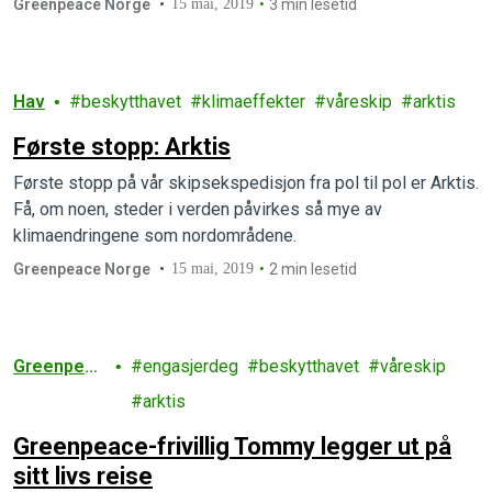
Greenpeace Norge
15 mai, 2019
3 min lesetid
Hav
beskytthavet
klimaeffekter
våreskip
arktis
Første stopp: Arktis
Første stopp på vår skipsekspedisjon fra pol til pol er Arktis.
Få, om noen, steder i verden påvirkes så mye av
klimaendringene som nordområdene.
Greenpeace Norge
15 mai, 2019
2 min lesetid
Greenpeac
engasjerdeg
beskytthavet
våreskip
e
arktis
Greenpeace-frivillig Tommy legger ut på
sitt livs reise