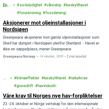
Ener
sivilulydighet
våreskip
beskytthavet
gi
forurensning
fossilenergi
Aksjonerer mot oljeinstallasjoner i
Nordsjøen
Greenpeace aksjonerer mot gamle oljeinstallasjoner som
Shell har dumpet i Nordsjøen utenfor Shetland. - Havet er
ikke en søppelplass, mener Greenpeace.
Greenpeace Norway
14 oktober, 2019
2 min lesetid
Ha
klimaeffekter
beskytthavet
naturkrise
v
gruvedrift
havindustri
Våre krav til Norges nye hav-forpliktelser
23.-24. oktober er Norge vertskap for den internasjonale