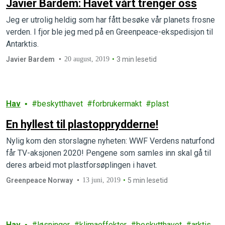
Javier Bardem: Havet vårt trenger oss
Jeg er utrolig heldig som har fått besøke vår planets frosne
verden. I fjor ble jeg med på en Greenpeace-ekspedisjon til
Antarktis.
Javier Bardem
20 august, 2019
3 min lesetid
Hav
beskytthavet
forbrukermakt
plast
En hyllest til plastopprydderne!
Nylig kom den storslagne nyheten: WWF Verdens naturfond
får TV-aksjonen 2020! Pengene som samles inn skal gå til
deres arbeid mot plastforsøplingen i havet.
Greenpeace Norway
13 juni, 2019
5 min lesetid
Hav
løsninger
klimaeffekter
beskytthavet
arktis