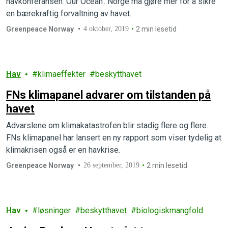
havkonferansen ‘Our Ocean’. Norge må gjøre mer for å sikre
en bærekraftig forvaltning av havet.
Greenpeace Norway
4 oktober, 2019
2 min lesetid
Hav
klimaeffekter
beskytthavet
FNs klimapanel advarer om tilstanden på
havet
Advarslene om klimakatastrofen blir stadig flere og flere.
FNs klimapanel har lansert en ny rapport som viser tydelig at
klimakrisen også er en havkrise.
Greenpeace Norway
26 september, 2019
2 min lesetid
Hav
løsninger
beskytthavet
biologiskmangfold