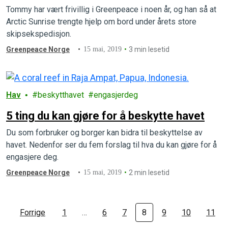
Tommy har vært frivillig i Greenpeace i noen år, og han så at
Arctic Sunrise trengte hjelp om bord under årets store
skipsekspedisjon.
Greenpeace Norge
15 mai, 2019
3 min lesetid
Hav
beskytthavet
engasjerdeg
5 ting du kan gjøre for å beskytte havet
Du som forbruker og borger kan bidra til beskyttelse av
havet. Nedenfor ser du fem forslag til hva du kan gjøre for å
engasjere deg.
Greenpeace Norge
15 mai, 2019
2 min lesetid
Forrige
1
…
6
7
8
9
10
11