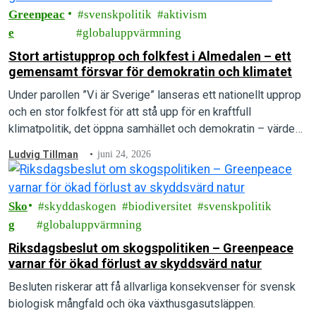
Greenpeac
svenskpolitik
aktivism
e
globaluppvärmning
Stort artistupprop och folkfest i Almedalen – ett
gemensamt försvar för demokratin och klimatet
Under parollen ”Vi är Sverige” lanseras ett nationellt upprop
och en stor folkfest för att stå upp för en kraftfull
klimatpolitik, det öppna samhället och demokratin – värden
som arrangörerna menar är under direkt attack.
Ludvig Tillman
juni 24, 2026
Sko
skyddaskogen
biodiversitet
svenskpolitik
g
globaluppvärmning
Riksdagsbeslut om skogspolitiken – Greenpeace
varnar för ökad förlust av skyddsvärd natur
Besluten riskerar att få allvarliga konsekvenser för svensk
biologisk mångfald och öka växthusgasutsläppen.