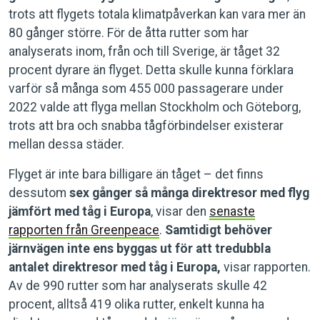
trots att flygets totala klimatpåverkan kan vara mer än
80 gånger större. För de åtta rutter som har
analyserats inom, från och till Sverige, är tåget 32
procent dyrare än flyget. Detta skulle kunna förklara
varför så många som 455 000 passagerare under
2022 valde att flyga mellan Stockholm och Göteborg,
trots att bra och snabba tågförbindelser existerar
mellan dessa städer.
Flyget är inte bara billigare än tåget – det finns
dessutom
sex gånger så många direktresor med flyg
jämfört med tåg i Europa
, visar den
senaste
rapporten från Greenpeace
.
Samtidigt behöver
järnvägen inte ens byggas ut för att tredubbla
antalet direktresor med tåg i Europa,
visar rapporten.
Av de 990 rutter som har analyserats skulle 42
procent, alltså 419 olika rutter, enkelt kunna ha