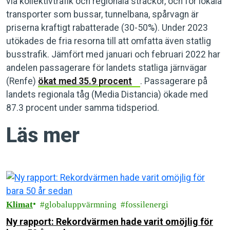
via kollektivtrafik och regionala sträckor, och för lokala
transporter som bussar, tunnelbana, spårvagn är
priserna kraftigt rabatterade (30-50%). Under 2023
utökades de fria resorna till att omfatta även statlig
busstrafik. Jämfört med januari och februari 2022 har
andelen passagerare för landets statliga järnvägar
(Renfe)
ökat med 35.9 procent
. Passagerare på
landets regionala tåg (Media Distancia) ökade med
87.3 procent under samma tidsperiod.
Läs mer
Klimat
globaluppvärmning
fossilenergi
Ny rapport: Rekordvärmen hade varit omöjlig för