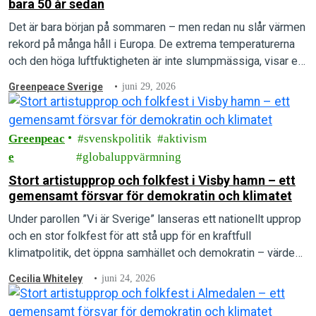
bara 50 år sedan
Det är bara början på sommaren – men redan nu slår värmen
rekord på många håll i Europa. De extrema temperaturerna
och den höga luftfuktigheten är inte slumpmässiga, visar en
ny rapport.
Greenpeace Sverige
juni 29, 2026
Greenpeac
svenskpolitik
aktivism
e
globaluppvärmning
Stort artistupprop och folkfest i Visby hamn – ett
gemensamt försvar för demokratin och klimatet
Under parollen ”Vi är Sverige” lanseras ett nationellt upprop
och en stor folkfest för att stå upp för en kraftfull
klimatpolitik, det öppna samhället och demokratin – värden
som arrangörerna menar är under direkt attack.
Cecilia Whiteley
juni 24, 2026