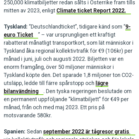
250,000 klimatbiljetter redan sålts i Österrike fram tills
mitten av 2023, enligt
Climate ticket Report 2022.
Tyskland:
“Deutschlandticket”, tidigare känd som “
9-
euro Ticket
” – var ursprungligen ett kraftigt
rabatterat månatligt transportkort, som lät människor i
Tyskland åka regional kollektivtrafik för €9 (106kr) per
månad i juni, juli och augusti 2022. Biljetten var en
enorm framgång, över 50 miljoner människor i
Tyskland köpte den. Det sparade 1,8 miljoner ton CO2-
utsläpp, ledde till färre spårstopp och
lägre
bilanvändning
. Den tyska regeringen beslutade om
en permanent uppföljande ”klimatbiljett” för €49 per
månad, från och med maj 2023. Ett pris på
motsvarande 580kr.
Spanien:
Sedan
september 2022 är tågresor gratis