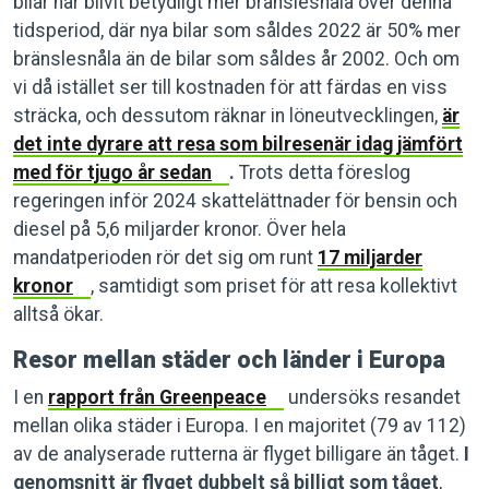
bilar har blivit betydligt mer bränslesnåla över denna
tidsperiod, där nya bilar som såldes 2022 är 50% mer
bränslesnåla än de bilar som såldes år 2002. Och om
vi då istället ser till kostnaden för att färdas en viss
sträcka, och dessutom räknar in löneutvecklingen,
är
det inte dyrare att resa som bilresenär idag jämfört
med för tjugo år sedan
.
Trots detta föreslog
regeringen inför 2024 skattelättnader för bensin och
diesel på 5,6 miljarder kronor. Över hela
mandatperioden rör det sig om runt
17 miljarder
kronor
, samtidigt som priset för att resa kollektivt
alltså ökar.
Resor mellan städer och länder i Europa
I en
rapport från Greenpeace
undersöks resandet
mellan olika städer i Europa. I en majoritet (79 av 112)
av de analyserade rutterna är flyget billigare än tåget.
I
genomsnitt är flyget dubbelt så billigt som tåget
,