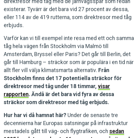
direktresor med tåg med de järnvägsspår som redan
existerar. Tyvärr är det bara vid 27 procent av dessa,
eller 114 av de 419 rutterna, som direktresor med tåg
erbjuds.
Varför kan vi till exempel inte resa med ett och samma
tåg hela vägen från Stockholm via Malmö till
Amsterdam, Bryssel eller Paris? Det går till Berlin, det
går till Hamburg – sträckor som är populära i en tid när
allt fler vill välja klimatsmarta alternativ.
Från
Stockholm finns det 17 potentiella sträckor för
direktresor med tåg under 18 timmar,
visar
rapporten
. Ändå är det bara vid fyra av dessa
sträckor som direktresor med tåg erbjuds.
Hur har vi då hamnat här?
Under de senaste tre
decennierna har Europas satsningar på infrastruktur
mestadels gått till väg- och flygtrafiken, och
sedan