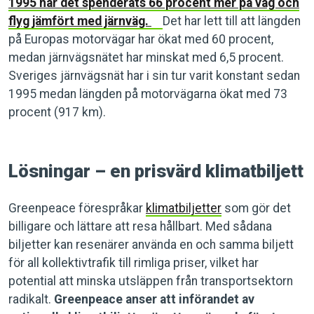
1995 har det spenderats 66 procent mer på väg och
flyg jämfört med järnväg.
Det har lett till att längden
på Europas motorvägar har ökat med 60 procent,
medan järnvägsnätet har minskat med 6,5 procent.
Sveriges järnvägsnät har i sin tur varit konstant sedan
1995 medan längden på motorvägarna ökat med 73
procent (917 km).
Lösningar – en prisvärd klimatbiljett
Greenpeace förespråkar
klimatbiljetter
som gör det
billigare och lättare att resa hållbart. Med sådana
biljetter kan resenärer använda en och samma biljett
för all kollektivtrafik till rimliga priser, vilket har
potential att minska utsläppen från transportsektorn
radikalt.
Greenpeace anser att införandet av