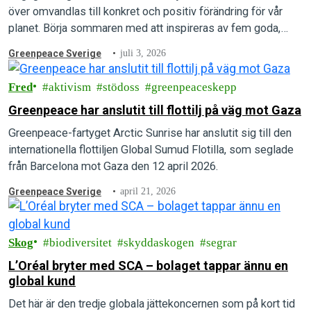
över omvandlas till konkret och positiv förändring för vår
planet. Börja sommaren med att inspireras av fem goda,
gröna nyheter från första hälften av 2026!
Greenpeace Sverige
juli 3, 2026
Fred
aktivism
stödoss
greenpeaceskepp
Greenpeace har anslutit till flottilj på väg mot Gaza
Greenpeace-fartyget Arctic Sunrise har anslutit sig till den
internationella flottiljen Global Sumud Flotilla, som seglade
från Barcelona mot Gaza den 12 april 2026.
Greenpeace Sverige
april 21, 2026
Skog
biodiversitet
skyddaskogen
segrar
L’Oréal bryter med SCA – bolaget tappar ännu en
global kund
Det här är den tredje globala jättekoncernen som på kort tid