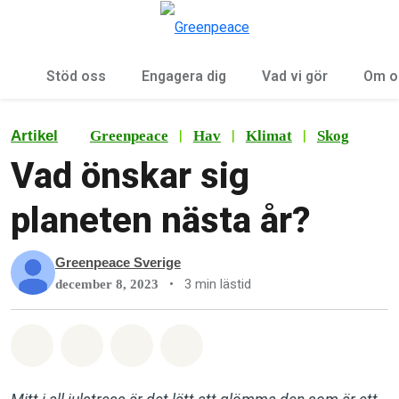
Öp
Meny
Stöd oss
Engagera dig
Vad vi gör
Om o
|
|
|
Artikel
Greenpeace
Hav
Klimat
Skog
Vad önskar sig
planeten nästa år?
Greenpeace Sverige
•
3 min lästid
december 8, 2023
Dela på Whatsapp
Dela på Facebook
Dela via Email
Share on Bluesky