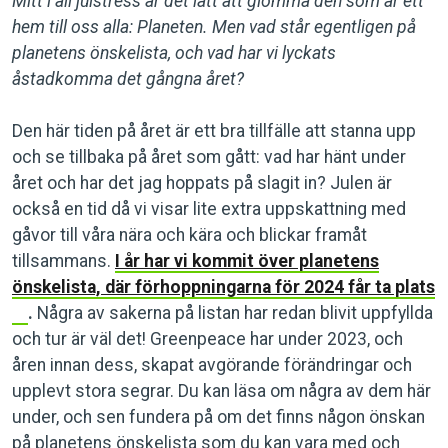
Mitt i all julstress är det lätt att glömma den som är ett
hem till oss alla: Planeten. Men vad står egentligen på
planetens önskelista, och vad har vi lyckats
åstadkomma det gångna året?
Den här tiden på året är ett bra tillfälle att stanna upp
och se tillbaka på året som gått: vad har hänt under
året och har det jag hoppats på slagit in? Julen är
också en tid då vi visar lite extra uppskattning med
gåvor till våra nära och kära och blickar framåt
tillsammans.
I år har vi kommit över planetens
önskelista, där förhoppningarna för 2024 får ta plats
.
Några av sakerna på listan har redan blivit uppfyllda
och tur är väl det! Greenpeace har under 2023, och
åren innan dess, skapat avgörande förändringar och
upplevt stora segrar. Du kan läsa om några av dem här
under, och sen fundera på om det finns någon önskan
på planetens önskelista som du kan vara med och