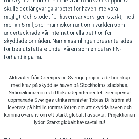
för skyddade områden i flera år. Utan våra supportrar
skulle det långvariga arbetet för haven inte vara
möjligt. Och stödet för haven var verkligen starkt, med
mer än 5 miljoner människor runt om i världen som
undertecknade vår internationella petition för
skyddade områden. Namninsamlingen presenterades
för beslutsfattare under våren som en del av FN-
förhandlingarna.
Aktivister från Greenpeace Sverige projicerade budskap
med krav på skydd av haven på Stockholms stadshus,
Nationalmuseum och Utrikesdepartementet. Greenpeace
uppmanade Sveriges utrikesminister Tobias Billström att
leverera på hittills tomma löften om att skydda haven och
komma överens om ett starkt globalt havsavtal. Projektionen
lyder: Starkt globalt havsavtal nu!