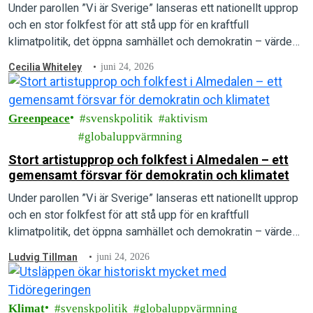
Under parollen ”Vi är Sverige” lanseras ett nationellt upprop
och en stor folkfest för att stå upp för en kraftfull
klimatpolitik, det öppna samhället och demokratin – värden
som arrangörerna menar är under direkt attack.
Cecilia Whiteley
juni 24, 2026
Greenpeace
svenskpolitik
aktivism
globaluppvärmning
Stort artistupprop och folkfest i Almedalen – ett
gemensamt försvar för demokratin och klimatet
Under parollen ”Vi är Sverige” lanseras ett nationellt upprop
och en stor folkfest för att stå upp för en kraftfull
klimatpolitik, det öppna samhället och demokratin – värden
som arrangörerna menar är under direkt attack.
Ludvig Tillman
juni 24, 2026
Klimat
svenskpolitik
globaluppvärmning