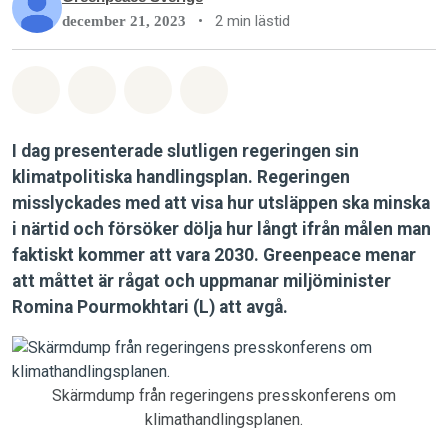
•
2 min lästid
december 21, 2023
Dela på Whatsapp
Dela på Facebook
Dela via Email
Share on Bluesky
I dag presenterade slutligen regeringen sin
klimatpolitiska handlingsplan. Regeringen
misslyckades med att visa hur utsläppen ska minska
i närtid och försöker dölja hur långt ifrån målen man
faktiskt kommer att vara 2030. Greenpeace menar
att måttet är rågat och uppmanar miljöminister
Romina Pourmokhtari (L) att avgå.
Skärmdump från regeringens presskonferens om
klimathandlingsplanen.