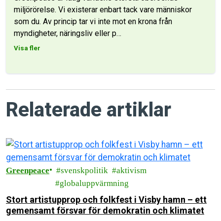
miljörörelse. Vi existerar enbart tack vare människor
som du. Av princip tar vi inte mot en krona från
myndigheter, näringsliv eller p
…
Visa fler
Relaterade artiklar
Greenpeace
svenskpolitik
aktivism
globaluppvärmning
Stort artistupprop och folkfest i Visby hamn – ett
gemensamt försvar för demokratin och klimatet