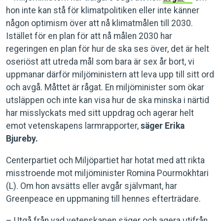
hon inte kan stå för klimatpolitiken eller inte känner
någon optimism över att nå klimatmålen till 2030.
Istället för en plan för att nå målen 2030 har
regeringen en plan för hur de ska ses över, det är helt
oseriöst att utreda mål som bara är sex år bort, vi
uppmanar därför miljöministern att leva upp till sitt ord
och avgå. Måttet är rågat. En miljöminister som ökar
utsläppen och inte kan visa hur de ska minska i närtid
har misslyckats med sitt uppdrag och agerar helt
emot vetenskapens larmrapporter,
säger Erika
Bjureby.
Centerpartiet och Miljöpartiet har hotat med att rikta
misstroende mot miljöminister Romina Pourmokhtari
(L). Om hon avsätts eller avgår självmant, har
Greenpeace en uppmaning till hennes efterträdare.
– Utgå från vad vetenskapen säger och agera utifrån