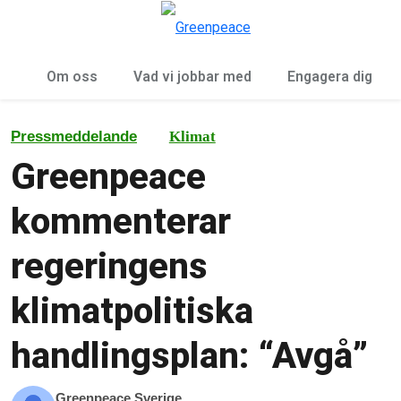
Öp
Meny
Om oss
Vad vi jobbar med
Engagera dig
Pressmeddelande
Klimat
Greenpeace
kommenterar
regeringens
klimatpolitiska
handlingsplan: “Avgå”
Greenpeace Sverige