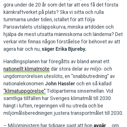
göra under de 20 år som det tar att ens få det första
kärnkraftverket på plats? Ska vi sitta och rulla
tummarna under tiden, istället för att följa
Parisavtalets utsläppskurva, minska artdöden och
hjälpa de mest utsatta människorna och länderna? Det
verkar inte finnas någon förståelse för behovet av att
agera här och nu,
säger Erika Bjureby.
Handlingsplanen har föregåtts av bland annat ett
nationellt klimatmöte
där stora delar av miljö- och
ungdomsrörelsen uteslöts, en “snabbutredning” av
nationalekonomen
John Hassler
och en så kallad
“klimatuppgörelse”
Tidöpartierna sinsemellan. Vid
samtliga tillfällen har Sveriges klimatmål till 2030
hängt i luften, regeringen vill nu utreda och be
miljömålsberedningen justera transportmålet till 2030.
– Miljöministern har tidigare sagt att hon
avgår
om