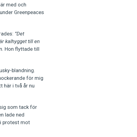
 är med och
t under Greenpeaces
erades:
”Det
r kalhygget till en
Hon flyttade till
usky-blandning.
r chockerande för mig
 här i två år nu
 sig som tack för
gen lade ned
i protest mot