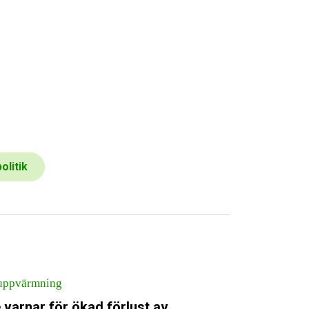
olitik
uppvärmning
varnar för ökad förlust av