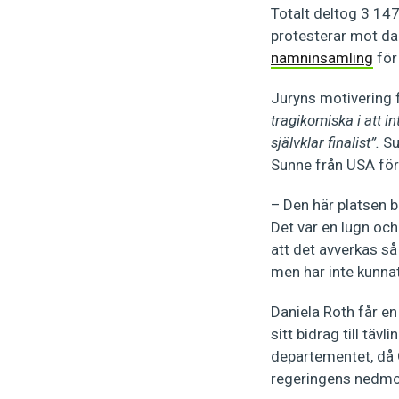
Totalt deltog 3 14
protesterar mot da
namninsamling
för
Juryns motivering f
tragikomiska i att i
självklar finalist”.
Su
Sunne från USA för
– Den här platsen 
Det var en lugn och 
att det avverkas så
men har inte kunnat
Daniela Roth får en
sitt bidrag till tä
departementet, då
regeringens nedmon