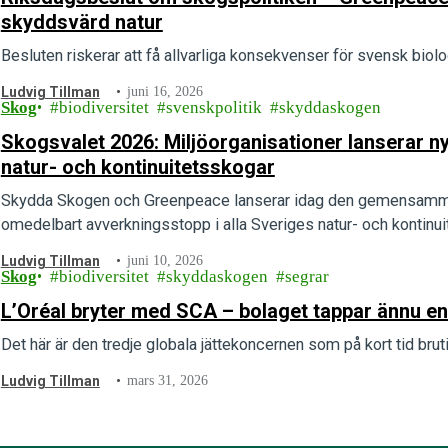
skyddsvärd natur
Besluten riskerar att få allvarliga konsekvenser för svensk bi
Ludvig Tillman
juni 16, 2026
Skog
biodiversitet
svenskpolitik
skyddaskogen
Skogsvalet 2026: Miljöorganisationer lanserar n
natur- och kontinuitetsskogar
Skydda Skogen och Greenpeace lanserar idag den gemensamma
omedelbart avverkningsstopp i alla Sveriges natur- och kontinui
Ludvig Tillman
juni 10, 2026
Skog
biodiversitet
skyddaskogen
segrar
L’Oréal bryter med SCA – bolaget tappar ännu en
Det här är den tredje globala jättekoncernen som på kort tid bru
Ludvig Tillman
mars 31, 2026