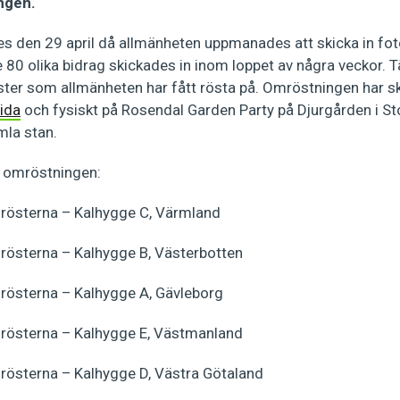
ngen.
es den 29 april då allmänheten uppmanades att skicka in fot
 80 olika bidrag skickades in inom loppet av några veckor. T
ster som allmänheten har fått rösta på. Omröstningen har ske
ida
och fysiskt på Rosendal Garden Party på Djurgården i S
mla stan.
v omröstningen:
rösterna – Kalhygge C, Värmland
österna – Kalhygge B, Västerbotten
rösterna – Kalhygge A, Gävleborg
rösterna – Kalhygge E, Västmanland
österna – Kalhygge D, Västra Götaland