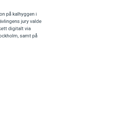
on på kalhyggen i
ävlingens jury valde
tt digitalt via
tockholm, samt på