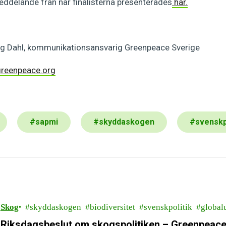
eddelande från när finalisterna presenterades
här.
rg Dahl, kommunikationsansvarig Greenpeace Sverige
greenpeace.org
#
sapmi
#
skyddaskogen
#
svenskp
Skog
skyddaskogen
biodiversitet
svenskpolitik
global
Riksdagsbeslut om skogspolitiken – Greenpeace 