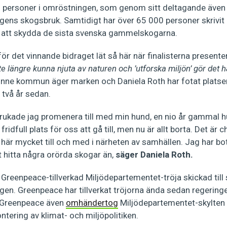
7 personer i omröstningen, som genom sitt deltagande även
gens skogsbruk. Samtidigt har över 65 000 personer skrivi
 att skydda de sista svenska gammelskogarna.
ör det vinnande bidraget lät så här när finalisterna present
nte längre kunna njuta av naturen och ’utforska miljön’ gör det hä
nne kommun äger marken och Daniela Roth har fotat platsen. 
 två år sedan.
brukade jag promenera till med min hund, en nio år gammal h
fridfull plats för oss att gå till, men nu är allt borta. Det ä
 här mycket till och med i närheten av samhällen. Jag har bott
 hitta några orörda skogar än,
säger Daniela Roth.
 Greenpeace-tillverkad Miljödepartementet-tröja skickad till
vlingen. Greenpeace har tillverkat tröjorna ända sedan regerin
 Greenpeace även
omhändertog
Miljödepartementet-skylten 
tering av klimat- och miljöpolitiken.