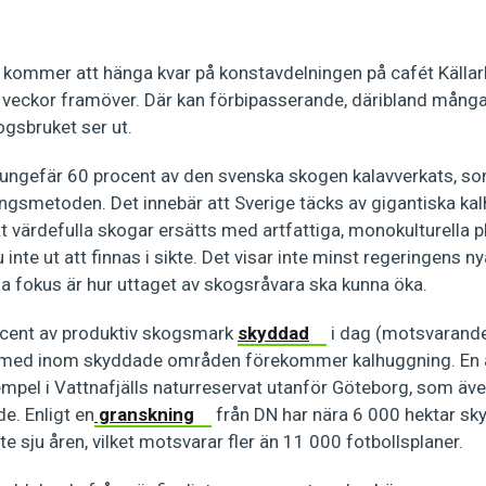
a kommer att hänga kvar på konstavdelningen på cafét Källarb
 veckor framöver. Där kan förbipasserande, däribland många t
ogsbruket ser ut.
 ungefär 60 procent av den svenska skogen kalavverkats, so
ngsmetoden. Det innebär att Sverige täcks av gigantiska kalh
t värdefulla skogar ersätts med artfattiga, monokulturella 
inte ut att finnas i sikte. Det visar inte minst regeringens ny
a fokus är hur uttaget av skogsråvara ska kunna öka.
rocent av produktiv skogsmark
skyddad
i dag (motsvarande 
h med inom skyddade områden förekommer kalhuggning. En a
 exempel i Vattnafjälls naturreservat utanför Göteborg, som ä
. Enligt en
granskning
från DN har nära 6 000 hektar sk
e sju åren, vilket motsvarar fler än 11 000 fotbollsplaner.