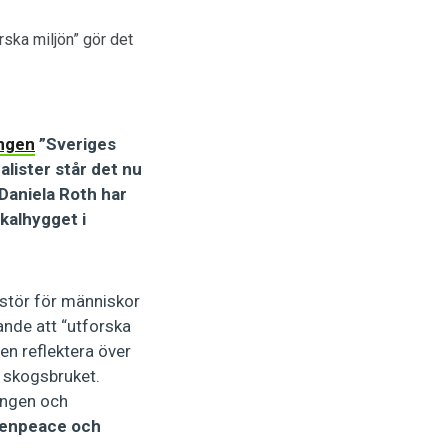
rska miljön” gör det
ingen
”Sveriges
alister står det nu
 Daniela Roth har
kalhygget i
örstör för människor
ande att “utforska
gen reflektera över
a skogsbruket.
ingen och
reenpeace och