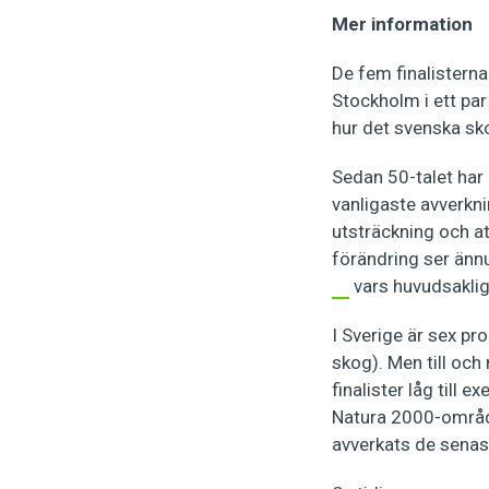
Mer information
De fem finalistern
Stockholm i ett par
hur det svenska sk
Sedan 50-talet har
vanligaste avverkni
utsträckning och at
förändring ser ännu 
vars huvudsaklig
I Sverige är sex p
skog). Men till oc
finalister låg till
Natura 2000-område
avverkats de senast