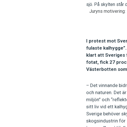
Juryns motivering: 
I protest mot Sve
fulaste kalhygge”.
klart att Sveriges
fotat, fick 27 pro
Västerbotten som
– Det vinnande bidr
och naturen. Det ä
miljön” och “reflekt
sitt liv vid ett ka
Sverige behöver sk
skogsindustrin för