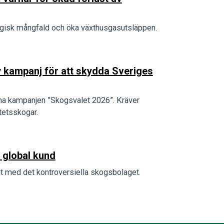
ologisk mångfald och öka växthusgasutsläppen.
y kampanj för att skydda Sveriges
 kampanjen ”Skogsvalet 2026”. Kräver
tetsskogar.
 global kund
tit med det kontroversiella skogsbolaget.