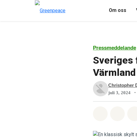
Om oss
Pressmeddelande
Sveriges f
Värmland
Christopher 
•
juli 3, 2024
Dela på Wha
Dela 