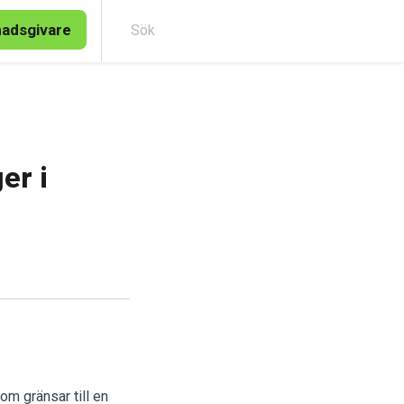
nadsgivare
Sök
er i