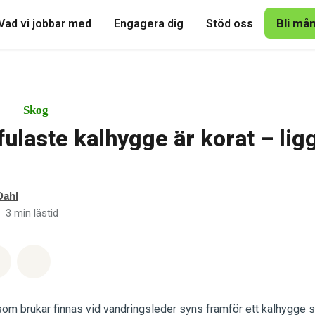
Bli må
Vad vi jobbar med
Engagera dig
Stöd oss
Skog
ulaste kalhygge är korat – ligg
Dahl
3 min lästid
tsapp
på Facebook
Dela via Email
Share on Bluesky