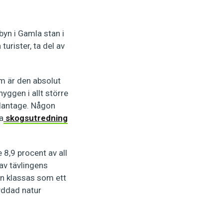
yn i Gamla stan i
urister, ta del av
m är den absolut
yggen i allt större
plantage. Någon
a
skogsutredning
8,9 procent av all
v tävlingens
ven klassas som ett
yddad natur