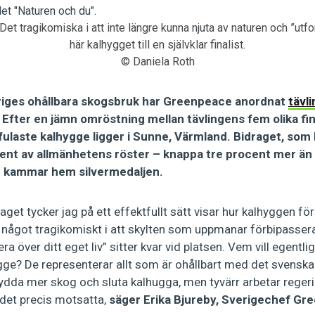
Det tragikomiska i att inte längre kunna njuta av naturen och ”utfo
här kalhygget till en självklar finalist.
© Daniela Roth
riges ohållbara skogsbruk har Greenpeace anordnat
tävl
 Efter en jämn omröstning mellan tävlingens fem olika fin
 fulaste kalhygge ligger i Sunne, Värmland. Bidraget, som
cent av allmänhetens röster – knappa tre procent mer än 
 kammar hem silvermedaljen.
aget tycker jag på ett effektfullt sätt visar hur kalhyggen f
r något tragikomiskt i att skylten som uppmanar förbipasser
era över ditt eget liv” sitter kvar vid platsen. Vem vill egentli
lhygge? De representerar allt som är ohållbart med det svensk
ydda mer skog och sluta kalhugga, men tyvärr arbetar reger
 det precis motsatta,
säger Erika Bjureby, Sverigechef G