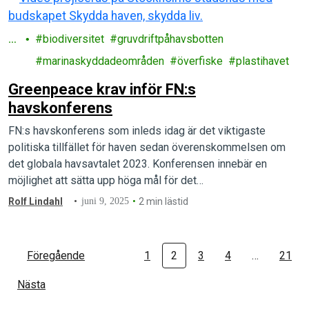
H
biodiversitet
gruvdriftpåhavsbotten
a
marinaskyddadeområden
överfiske
plastihavet
v
Greenpeace krav inför FN:s
havskonferens
FN:s havskonferens som inleds idag är det viktigaste
politiska tillfället för haven sedan överenskommelsen om
det globala havsavtalet 2023. Konferensen innebär en
möjlighet att sätta upp höga mål för det…
Rolf Lindahl
juni 9, 2025
2 min lästid
Föregående
1
2
3
4
…
21
Nästa