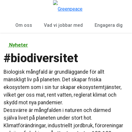
Öp
Meny
Om oss
Vad vi jobbar med
Engagera dig
Nyheter
#
biodiversitet
Biologisk mångfald är grundläggande för allt
mänskligt liv på planeten. Det skapar friska
ekosystem som i sin tur skapar ekosystemtjänster,
vilket ger oss mat, rent vatten, reglerat klimat och
skydd mot nya pandemier.
Dessvärre är mångfalden i naturen och därmed
själva livet på planeten under stort hot.
Klimatförändringar, industriellt jordbruk, föroreningar