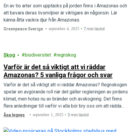
En av tio arter som upptäcks på jorden finns i Amazonas och
att bevara deras livsmiljöer är viktigare än någonsin. Lär
känna åtta vackra djur från Amazonas.
Greenpeace Sverige
september 4, 2025
7 min lästid
Skog
biodiversitet
regnskog
Varför är det så viktigt att vi räddar
Amazonas? 5 vanliga frågor och svar
Varför är det så viktigt att vi räddar Amazonas? Regnskogen
spelar en avgörande roll när det gäller regleringen av jordens
klimat, men hotas nu av bränder och avskogning. Det finns
flera anledningar till varför vi alla bör bry oss om att rädda
världens största regnskog.
Åsa Ingves
september 1, 2025
3 min lästid