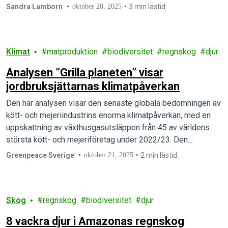
Sandra Lamborn
oktober 28, 2025
3 min lästid
Klimat
matproduktion
biodiversitet
regnskog
djur
Analysen ”Grilla planeten” visar
jordbruksjättarnas klimatpåverkan
Den här analysen visar den senaste globala bedömningen av
kött- och mejeriindustrins enorma klimatpåverkan, med en
uppskattning av växthusgasutsläppen från 45 av världens
största kött- och mejeriföretag under 2022/23. Den…
Greenpeace Sverige
oktober 21, 2025
2 min lästid
Skog
regnskog
biodiversitet
djur
8 vackra djur i Amazonas regnskog