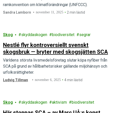
ramkonvention om klimatförändringar (UNFCCC).
Sandra Lamborn
november 11, 2025
2 min lästid
Skog
skyddaskogen
biodiversitet
segrar
Nestlé flyr kontroversiellt svenskt
skogsbruk — bryter med skogsjätten SCA
Världens största livsmedelsföretag slutar köpa nyfiber från
SCA på grund av hållbarhetsrisker gällande miljöhänsyn och
urfolksrättigheter.
Ludvig Tillman
november 6, 2025
4 min lästid
Skog
skyddaskogen
aktivism
biodiversitet
Här stoppas SCA – av Marc UÅ:s konst