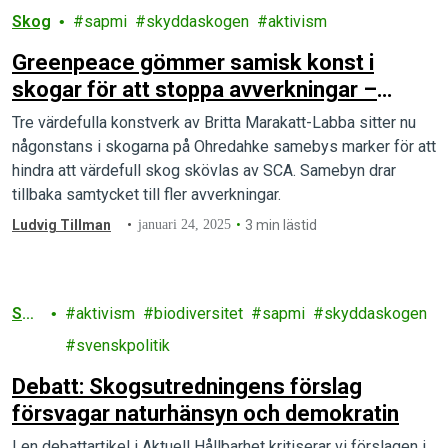
Skog
sapmi
skyddaskogen
aktivism
Greenpeace gömmer samisk konst i
skogar för att stoppa avverkningar –
aktionen sänds live på Göteborg Film
Tre värdefulla konstverk av Britta Marakatt-Labba sitter nu
Festival
någonstans i skogarna på Ohredahke samebys marker för att
hindra att värdefull skog skövlas av SCA. Samebyn drar
tillbaka samtycket till fler avverkningar.
Ludvig Tillman
januari 24, 2025
3 min lästid
Sko
aktivism
biodiversitet
sapmi
skyddaskogen
g
svenskpolitik
Debatt: Skogsutredningens förslag
försvagar naturhänsyn och demokratin
I en debattartikel i Aktuell Hållbarhet kritiserar vi förslagen i