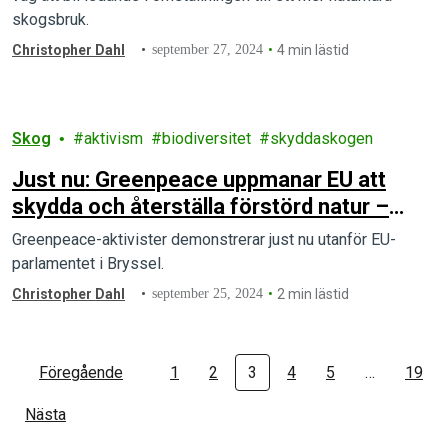
skogsbruk.
Christopher Dahl
september 27, 2024
4 min lästid
Skog
aktivism
biodiversitet
skyddaskogen
Just nu: Greenpeace uppmanar EU att
skydda och återställa förstörd natur –
varnar för Jessika Roswall (M)
Greenpeace-aktivister demonstrerar just nu utanför EU-
parlamentet i Bryssel.
Christopher Dahl
september 25, 2024
2 min lästid
Föregående
1
2
3
4
5
…
19
Nästa