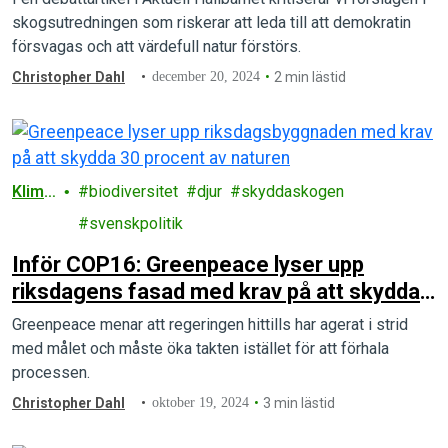
skogsutredningen som riskerar att leda till att demokratin
försvagas och att värdefull natur förstörs.
Christopher Dahl
december 20, 2024
2 min lästid
Klima
biodiversitet
djur
skyddaskogen
t
svenskpolitik
Inför COP16: Greenpeace lyser upp
riksdagens fasad med krav på att skydda
30 procent av naturen
Greenpeace menar att regeringen hittills har agerat i strid
med målet och måste öka takten istället för att förhala
processen.
Christopher Dahl
oktober 19, 2024
3 min lästid