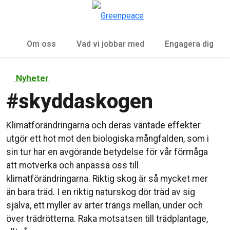
Öp
Meny
Om oss
Vad vi jobbar med
Engagera dig
Nyheter
#
skyddaskogen
Klimatförändringarna och deras väntade effekter
utgör ett hot mot den biologiska mångfalden, som i
sin tur har en avgörande betydelse för vår förmåga
att motverka och anpassa oss till
klimatförändringarna. Riktig skog är så mycket mer
än bara träd. I en riktig naturskog dör träd av sig
själva, ett myller av arter trängs mellan, under och
över trädrötterna. Raka motsatsen till trädplantage,