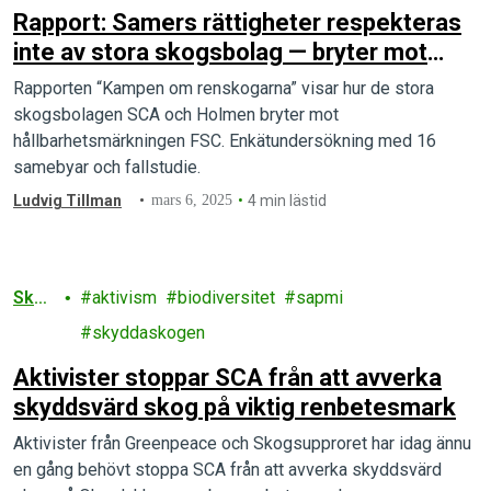
Rapport: Samers rättigheter respekteras
inte av stora skogsbolag — bryter mot
regelverk
Rapporten “Kampen om renskogarna” visar hur de stora
skogsbolagen SCA och Holmen bryter mot
hållbarhetsmärkningen FSC. Enkätundersökning med 16
samebyar och fallstudie.
Ludvig Tillman
mars 6, 2025
4 min lästid
Sko
aktivism
biodiversitet
sapmi
g
skyddaskogen
Aktivister stoppar SCA från att avverka
skyddsvärd skog på viktig renbetesmark
Aktivister från Greenpeace och Skogsupproret har idag ännu
en gång behövt stoppa SCA från att avverka skyddsvärd