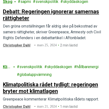
Skog
sapmi
svenskpolitik
skyddaskogen
Debatt: Regeringen ignorerar samernas
rättigheter
Den gröna omställningen får aldrig ske på bekostnad av
samers rättigheter, skriver Greenpeace, Amnesty och Civil
Rights Defenders i en debattartikel i Aftonbladet.
Christopher Dahl
mars 25, 2024
2 min lästid
Klim
svenskpolitik
skyddaskogen
hållbarenergi
at
globaluppvärmning
Klimatpolitiska rådet tydligt: regeringen
bryter mot klimatlagen
Greenpeace kommenterar Klimatpolitiska rådets rapport.
Christopher Dahl
mars 21, 2024
1 min lästid