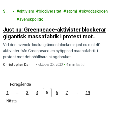
Sko
aktivism
biodiversitet
sapmi
skyddaskogen
g
svenskpolitik
Just nu: Greenpeace-aktivister blockerar
gigantisk massafabrik i protest mot
ohållbart skogsbruk
Vid den svensk-finska gränsen blockerar just nu runt 40
aktivister från Greenpeace en nyöppnad massafabrik i
protest mot det ohållbara skogsbruket.
Christopher Dahl
oktober 25, 2023
4 min lästid
Föregående
1
…
3
4
5
6
7
…
19
Nästa