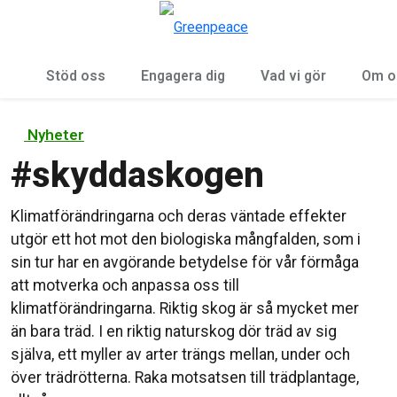
Öp
Meny
Stöd oss
Engagera dig
Vad vi gör
Om o
Nyheter
#
skyddaskogen
Klimatförändringarna och deras väntade effekter
utgör ett hot mot den biologiska mångfalden, som i
sin tur har en avgörande betydelse för vår förmåga
att motverka och anpassa oss till
klimatförändringarna. Riktig skog är så mycket mer
än bara träd. I en riktig naturskog dör träd av sig
själva, ett myller av arter trängs mellan, under och
över trädrötterna. Raka motsatsen till trädplantage,