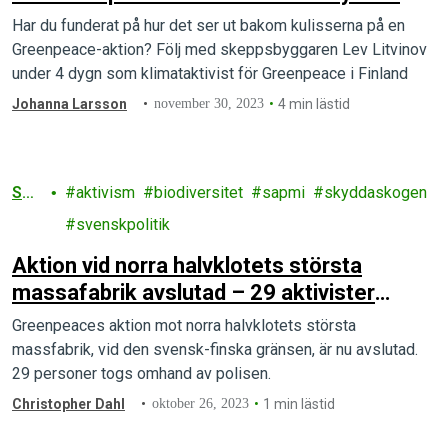
aktion ger.”
Har du funderat på hur det ser ut bakom kulisserna på en
Greenpeace-aktion? Följ med skeppsbyggaren Lev Litvinov
under 4 dygn som klimataktivist för Greenpeace i Finland
Johanna Larsson
november 30, 2023
4 min lästid
Sko
aktivism
biodiversitet
sapmi
skyddaskogen
g
svenskpolitik
Aktion vid norra halvklotets största
massafabrik avslutad – 29 aktivister
omhändertogs av polis
Greenpeaces aktion mot norra halvklotets största
massfabrik, vid den svensk-finska gränsen, är nu avslutad.
29 personer togs omhand av polisen.
Christopher Dahl
oktober 26, 2023
1 min lästid