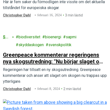
Här är fem saker du förmodligen inte visste om det aktuella
tillståndet för europeiska skogar.
Christopher Dahl
februari 16, 2024
3 min lästid
Sko
biodiversitet
bioenergi
sapmi
g
skyddaskogen
svenskpolitik
Greenpeace kommenterar regeringens
nya skogsutredning: “Nu börjar slaget om
skogen på allvar”
Regeringen har tillsatt en ny skogsutredning. Greenpeace
kommenterar och anser att slaget om skogen nu trappas upp
ytterligare.
Christopher Dahl
februari 8, 2024
2 min lästid