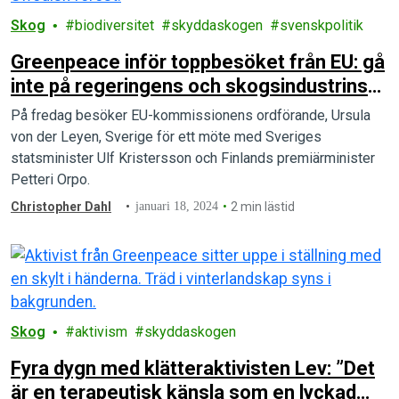
Skog
biodiversitet
skyddaskogen
svenskpolitik
Greenpeace inför toppbesöket från EU: gå
inte på regeringens och skogsindustrins
lögner
På fredag besöker EU-kommissionens ordförande, Ursula
von der Leyen, Sverige för ett möte med Sveriges
statsminister Ulf Kristersson och Finlands premiärminister
Petteri Orpo.
Christopher Dahl
januari 18, 2024
2 min lästid
Skog
aktivism
skyddaskogen
Fyra dygn med klätteraktivisten Lev: ”Det
är en terapeutisk känsla som en lyckad