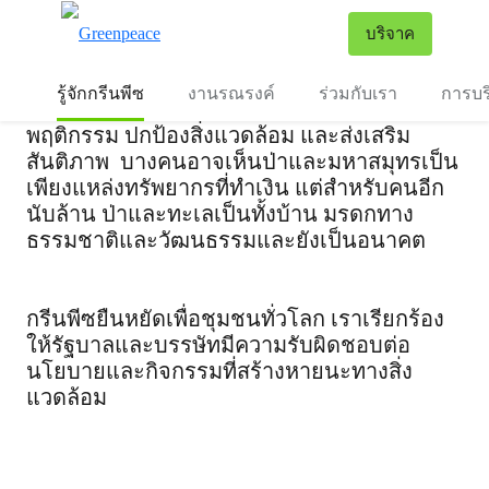
กรีนพีซคือใคร
To
บริจาค
เมนู
กรีนพีซเป็นองค์กรรณรงค์อิสระระดับโลกที่
รู้จักกรีนพีซ
งานรณรงค์
ร่วมกับเรา
การบร
ลงมือทำเพื่อเปลี่ยนแปลงทัศนคติ และ
พฤติกรรม ปกป้องสิ่งแวดล้อม และส่งเสริม
สันติภาพ
บางคนอาจเห็นป่าและมหาสมุทรเป็น
เพียงแหล่งทรัพยากรที่ทำเงิน แต่สำหรับคนอีก
นับล้าน ป่าและทะเลเป็นทั้งบ้าน มรดกทาง
ธรรมชาติและวัฒนธรรมและยังเป็นอนาคต
กรีนพีซยืนหยัดเพื่อชุมชนทั่วโลก เราเรียกร้อง
ให้รัฐบาลและบรรษัทมีความรับผิดชอบต่อ
นโยบายและกิจกรรมที่สร้างหายนะทางสิ่ง
แวดล้อม