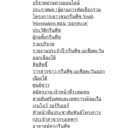
บริจาคผ่านทางออนไลน์
ประกาศผล ! ผู้ผ่านการคัดเลือกร่วม
โครงการเยาวชนกรีนพีซ Youth
Wavemakers ตอน ‘ออกทะเล’
ประวัติกรีนพีซ
ผู้ก่อตั้งกรีนพีซ
ร่วมบริจาค
รายงานประจำปี กรีนพีซ เอเชียตะวัน
ออกเฉียงใต้
ลิขสิทธิ์
วารสารข่าว กรีนพีซ เอเชียตะวันออก
เฉียงใต้
ศูนย์ข่าว
สมัครงาน เจ้าหน้าที่ระดมทุน
สายลับฝรั่งเศสและเหตุการณ์จมเรือ
เรนโบว์ วอร์ริเออร์
หัวหน้าทีมประชาสัมพันธ์โครงการ
(ประจำสาขากรุงเทพฯ)
อาสาสมัครกรีนพีซ