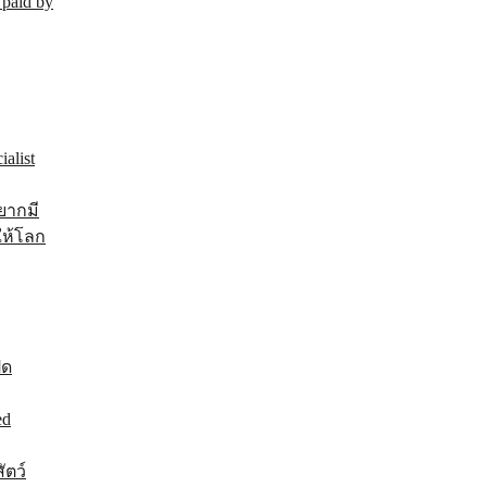
 paid by
alist
ยากมี
ให้โลก
ิด
ed
ัตว์