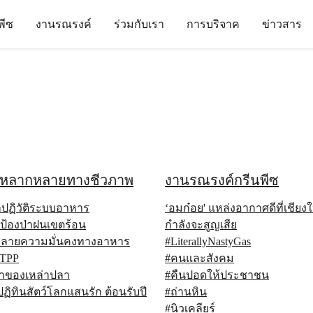
นพีซ
งานรณรงค์
ร่วมกับเรา
การบริจาค
ข่าวสาร
หลากหลายทางชีวภาพ
งานรณรงค์กรีนพีซ
าปฏิวัติระบบอาหาร
‘อมก๋อย' แหล่งอากาศดีที่เชียงใ
ป้องป่าฝนเขตร้อน
กำลังจะสูญเสีย
ำลายความมั่นคงทางอาหาร
#LiterallyNastyGas
TPP
#คนและสังคม
เล่าของเหล่าปลา
#คืนปอดให้ประชาชน
ปฏิทินสัตว์โลกแสนรัก ต้อนรับปี
#ถ่านหิน
#นิวเคลียร์