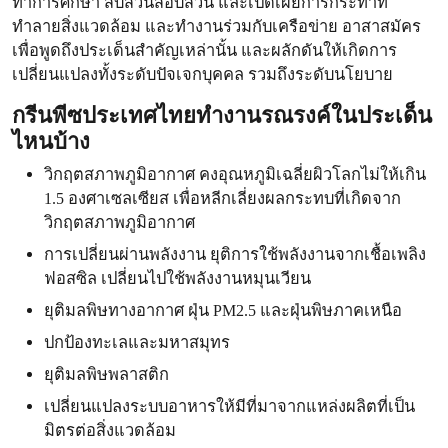
ทำการศึกษา สืบสวนสอบสวน และเปิดเผยการกระทำที่
ทำลายสิ่งแวดล้อม และทำงานร่วมกับเครือข่าย อาสาสมัคร
เพื่อพูดถึงประเด็นสำคัญเหล่านั้น และผลักดันให้เกิดการ
เปลี่ยนแปลงทั้งระดับปัจเจกบุคคล รวมถึงระดับนโยบาย
กรีนพีซประเทศไทยทำงานรณรงค์ในประเด็น
ไหนบ้าง
วิกฤตสภาพภูมิอากาศ คงอุณหภูมิเฉลี่ยผิวโลกไม่ให้เกิน
1.5 องศาเซลเซียส เพื่อหลีกเลี่ยงผลกระทบที่เกิดจาก
วิกฤตสภาพภูมิอากาศ
การเปลี่ยนผ่านพลังงาน ยุติการใช้พลังงานจากเชื้อเพลิง
ฟอสซิล เปลี่ยนไปใช้พลังงานหมุนเวียน
ยุติมลพิษทางอากาศ ฝุ่น PM2.5 และฝุ่นพิษภาคเหนือ
ปกป้องทะเลและมหาสมุทร
ยุติมลพิษพลาสติก
เปลี่ยนแปลงระบบอาหารให้มีที่มาจากแหล่งผลิตที่เป็น
มิตรต่อสิ่งแวดล้อม