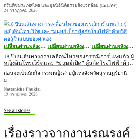
กรีนพีซประเทศไทย และมูลนิธินิติธรรมสิ่งแวดล้อม (EnLAW)
24 กรกฎาคม 2026
เปลี่ยนผ่านพลังงาน
เปลี่ยนผ่านพลังงาน
เปลี่ยนผ่านพลังงาน
ที่สะอาดและเป็น
ที่สะอาดและเป็น
ที่สะอาดและเป็น
18 ปีบนเส้นทางการเคลื่อนไหวของกรรณิการ์ แพแก้ว ผู้
ธรรม
ธรรม
ธรรม
หญิงอินโทรเวิร์ตและ “มนุษย์เป็ด” ผู้สกัดโรงไฟฟ้าด้วย
วิธีต่อสู้ในแบบของตัวเอง
ก่อนจะเป็นนักกิจกรรมหญิงสายบู๊แห่งจังหวัดสุราษฎร์ธานี
ผ…
Nattanicha Phuklai
19 กรกฎาคม 2026
See all stories
เรื่องราวจากงานรณรงค์