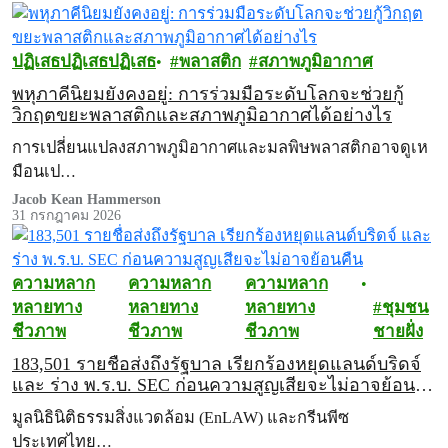
ปฏิเสธ
ปฏิเสธ
ปฏิเสธ
พลาสติก
สภาพภูมิอากาศ
พหุภาคีนิยมยังคงอยู่: การร่วมมือระดับโลกจะช่วยกู้
วิกฤตขยะพลาสติกและสภาพภูมิอากาศได้อย่างไร
การเปลี่ยนแปลงสภาพภูมิอากาศและมลพิษพลาสติกอาจดูเห
มือนเป…
Jacob Kean Hammerson
31 กรกฎาคม 2026
ความหลาก
ความหลาก
ความหลาก
หลายทาง
หลายทาง
หลายทาง
ชุมชน
ชีวภาพ
ชีวภาพ
ชีวภาพ
ชายฝั่ง
183,501 รายชื่อส่งถึงรัฐบาล เรียกร้องหยุดแลนด์บริดจ์
และ ร่าง พ.ร.บ. SEC ก่อนความสูญเสียจะไม่อาจย้อน
คืน
มูลนิธินิติธรรมสิ่งแวดล้อม (EnLAW) และกรีนพีซ
ประเทศไทย…