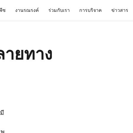
นพีซ
งานรณรงค์
ร่วมกับเรา
การบริจาค
ข่าวสาร
ลายทาง
มี
าพ