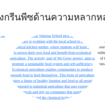
งกรีนพีซด้านความหลากห