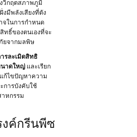
งวิกฤตสภาพภูมิ
มีพลังเสียงที่ดัง
ีอำนาจในการกำหนด
ทธิ์ของตนเองที่จะ
อดภัยจากมลพิษ
ารละเมิดสิทธิ
ขนาดใหญ่
และเรียก
ื่อแก้ไขปัญหาความ
ะการบังคับใช้
ตสาหกรรม
งค์กรีนพีซ