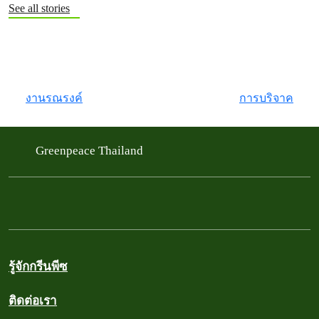
See all stories
Hazibition : นิทรรศการใต้ฝุ่น เปิดต้นตอปัญหาฝุ่นควัน
งานรณรงค์
การบริจาค
Greenpeace Thailand
รู้จักกรีนพีซ
ติดต่อเรา