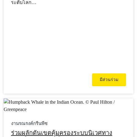
ระดับโลก…
มีส่วนร่วม
งานรณรงค์กรีนพีซ
ร่วมผลักดันเขตคุ้มครองระบบนิเวศทาง