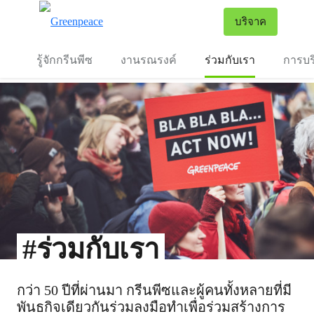
To
บริจาค
เมนู
รู้จักกรีนพีซ
งานรณรงค์
ร่วมกับเรา
การบร
#ร่วมกับเรา
กว่า 50 ปีที่ผ่านมา กรีนพีซและผู้คนทั้งหลายที่มี
พันธกิจเดียวกันร่วมลงมือทำเพื่อร่วมสร้างการ