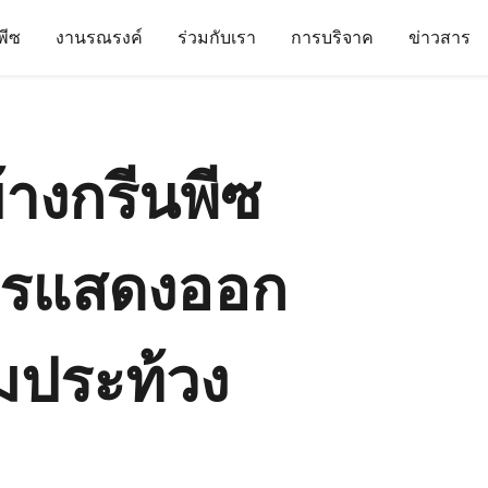
นพีซ
งานรณรงค์
ร่วมกับเรา
การบริจาค
ข่าวสาร
้างกรีนพีซ
การแสดงออก
มประท้วง