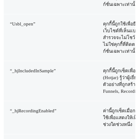
ก์ชั่นเฉพาะเท่านั้น
“Usbl_open”
คุกกี้นี้ถูกใช้เพื่อ
เว็บไซต์ที่เห็นแบ
สำรวจจะไม่โชว์ให้เห
ไม่ใช่คุกกี้ที่ติ
ก์ชั่นเฉพาะเท่านั้น
“_hjIncludedInSample”
คุกกี้นี้ถูกเซ็ตเพ
(Hotjar) รู้ว่าผู้เย
ตัวอย่างที่ถูกสร้า
Funnels, Recordin
“_hjRecordingEnabled”
ค่านี้ถูกเซ็ตเมื่อกา
ใช้เพื่อแสดงให้เห็น
ช่วงใดช่วงหนึ่ง