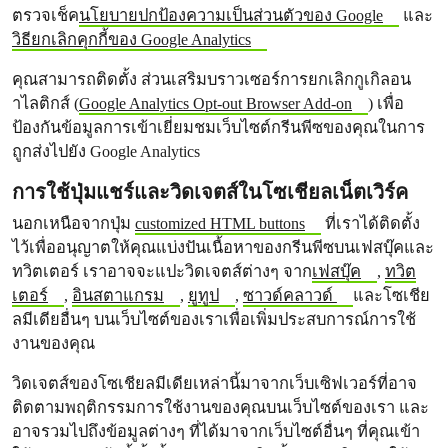
ตรวจเช็ค
นโยบายปกป้องความเป็นส่วนตัวของ Google
และ
วิธียกเลิกคุกกี้ของ Google Analytics
คุณสามารถติดตั้ง ส่วนเสริมบราวเซอร์การยกเลิกกูเกิลอน
าไลติกส์ (
Google Analytics Opt-out Browser Add-on
) เพื่อ
ป้องกันข้อมูลการเข้าเยี่ยมชมเว็บไซต์กรีนพีซของคุณในการ
ถูกส่งไปยัง Google Analytics
การใช้ปุ่มแชร์และวิดเจตส์ในโซเชียลเน็ตเวิร์ค
นอกเหนือจากปุ่ม
customized HTML buttons
ที่เราได้ติดตั้ง
ไว้เพื่ออนุญาตให้คุณแบ่งปันเนื้อหาของกรีนพีซบนเฟสบุ๊คและ
ทวิตเตอร์ เราอาจจะแปะวิดเจตส์ต่างๆ จาก
เฟสบุ๊ค
,
ทวิต
เตอร์
,
อินสตาแกรม
,
ยูทูป
,
ซาวด์คลาวด์
และโซเชีย
ลมีเดียอื่นๆ บนเว็บไซต์ของเราเพื่อเพิ่มประสบการณ์การใช้
งานของคุณ
วิดเจตส์ของโซเชียลมีเดียเหล่านี้มาจากเว็บเซิฟเวอร์ที่อาจ
ติดตามพฤติกรรมการใช้งานของคุณบนเว็บไซต์ของเรา และ
อาจรวมไปถึงข้อมูลต่างๆ ที่ได้มาจากเว็บไซต์อื่นๆ ที่คุณเข้า