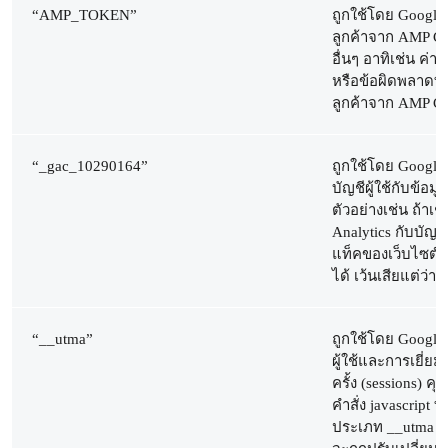
“AMP_TOKEN”
ถูกใช้โดย Google A
ลูกค้าจาก AMP Cli
อื่นๆ อาทิเช่น ค่า 
หรือข้อผิดพลาดที่
ลูกค้าจาก AMP Cli
“_gac_10290164”
ถูกใช้โดย Google A
บัญชีผู้ใช้กับข้อม
ตัวอย่างเช่น ถ้าเช
Analytics กับบัญ
แท็คของเว็บไซต์ A
ได้ เว้นเสียแต่ว่าค
“__utma”
ถูกใช้โดย Google 
ผู้ใช้และการเยี่ย
ครั้ง (sessions) คุก
คำสั่ง javascript ท
ประเภท __utma หลง