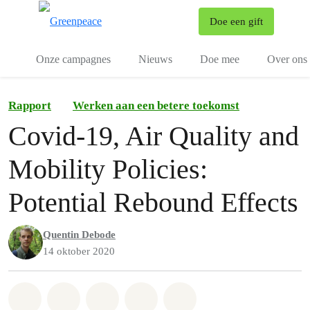
To
Doe een gift
Menu
Onze campagnes
Nieuws
Doe mee
Over ons
Rapport
Werken aan een betere toekomst
Covid-19, Air Quality and
Mobility Policies:
Potential Rebound Effects
Quentin Debode
14 oktober 2020
Share on Whatsapp
Share on Facebook
Share on Twitter
Share via Email
Share on Bluesky