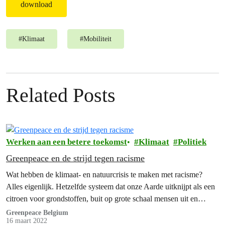
download
#
Klimaat
#
Mobiliteit
Related Posts
Werken aan een betere toekomst
Klimaat
Politiek
Greenpeace en de strijd tegen racisme
Wat hebben de klimaat- en natuurcrisis te maken met racisme?
Alles eigenlijk. Hetzelfde systeem dat onze Aarde uitknijpt als een
citroen voor grondstoffen, buit op grote schaal mensen uit en
schendt de rechten van lokale bevolkingsgroepen.
Greenpeace Belgium
16 maart 2022