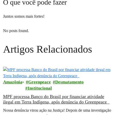
é deliciosa, nutritiva e cultivada com amor. Onde
O que você pode fazer
o ar que respiramos é fresco. Onde nossa energia
é tão limpa quando um córrego na montanha.
Juntos somos mais fortes!
Onde possamos viver em segurança, e com a
dignidade e a alegria que todos nós merecemos.
No posts found.
Não podemos fazer tudo isso sozinhos, mas não
tenha dúvida: podemos fazer isso juntos.
Artigos Relacionados
Amazônia
Greenpeace
Desmatamento
Institucional
MPF processa Banco do Brasil por financiar atividade
ilegal em Terra Indígena, após denúncia do Greenpeace
Nossa denúncia virou ação na Justiça! Depois de uma investigação