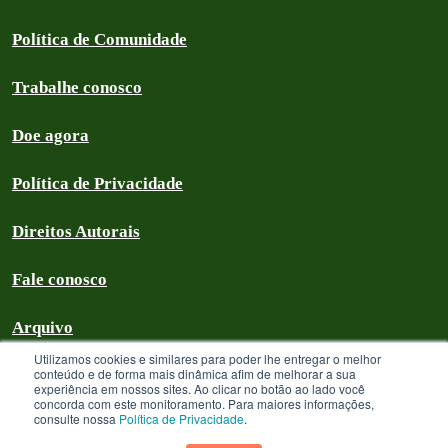
Política de Comunidade
Trabalhe conosco
Doe agora
Política de Privacidade
Direitos Autorais
Fale conosco
Arquivo
Utilizamos cookies e similares para poder lhe entregar o melhor
conteúdo e de forma mais dinâmica afim de melhorar a sua
experiência em nossos sites. Ao clicar no botão ao lado você
concorda com este monitoramento. Para maiores informações,
Greenpeace Brasil 2026
consulte nossa
Política de Privacidade
.
Greenpeace Brasil - CNPJ 64.711.062/0001-94 - é uma Associação civil
sem fins lucrativos que goza de isenção com relação aos tributos federais