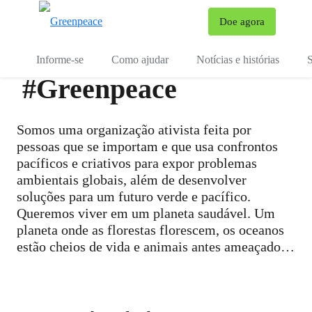
Mu
Doe agora
Menu
Informe-se
Como ajudar
Notícias e histórias
S
#Greenpeace
Somos uma organização ativista feita por
pessoas que se importam e que usa confrontos
pacíficos e criativos para expor problemas
ambientais globais, além de desenvolver
soluções para um futuro verde e pacífico.
Queremos viver em um planeta saudável. Um
planeta onde as florestas florescem, os oceanos
estão cheios de vida e animais antes ameaçados
circulam em segurança. Onde nossa qualidade de
vida é medida por nossos relacionamentos, não
por coisas que acumulamos. Onde nossa comida