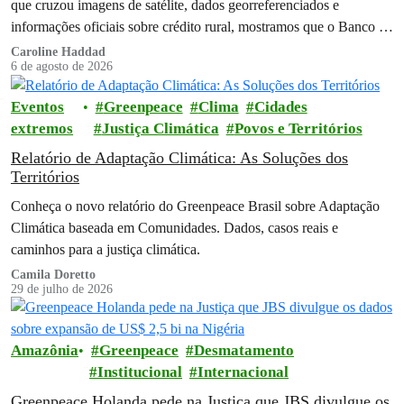
que cruzou imagens de satélite, dados georreferenciados e
informações oficiais sobre crédito rural, mostramos que o Banco do
Brasil financiou…
Caroline Haddad
6 de agosto de 2026
Eventos
Greenpeace
Clima
Cidades
extremos
Justiça Climática
Povos e Territórios
Relatório de Adaptação Climática: As Soluções dos
Territórios
Conheça o novo relatório do Greenpeace Brasil sobre Adaptação
Climática baseada em Comunidades. Dados, casos reais e
caminhos para a justiça climática.
Camila Doretto
29 de julho de 2026
Amazônia
Greenpeace
Desmatamento
Institucional
Internacional
Greenpeace Holanda pede na Justiça que JBS divulgue os