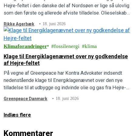
Hejre-feltet i den danske del af Nordsøen er lige så ulovlig
som den første og allerede afviste tilladelse. Olieselskabet,
INEOS, mangler fortsat at beskrive, hvad udledningerne vil
Rikke Agerbæk
18. juni 2026
betyde for mennesker, natur og klima, som der står i loven.
Greenpeace har derfor indsendt en ny…
Klimaforandringer
fossilenergi
klima
Klage til Energiklagenævnet over ny godkendelse
af Hejre-feltet
På vegne af Greenpeace har Kontra Advokater indsendt
nedenstående klage til Energiklagenævnet over den nye
tilladelse til at udbygge og indvinde olie og gas fra Hejre-
feltet i Nordsøen.
Greenpeace Danmark
18. juni 2026
Indlæs flere
Kommentarer