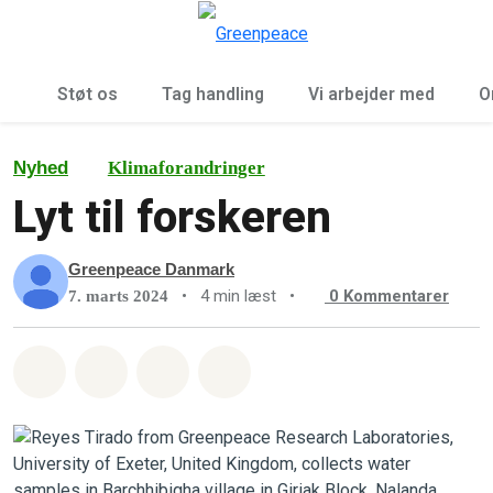
To
Menu
Støt os
Tag handling
Vi arbejder med
O
Nyhed
Klimaforandringer
Lyt til forskeren
Greenpeace Danmark
•
4 min læst
•
0
Kommentarer
7. marts 2024
Del på Whatsapp
Del på Facebook
Del med Email
Del på Bluesky