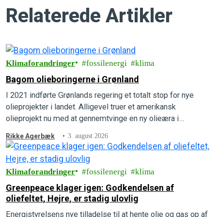
Relaterede Artikler
Klimaforandringer
fossilenergi
klima
Bagom olieboringerne i Grønland
I 2021 indførte Grønlands regering et totalt stop for nye
olieprojekter i landet. Alligevel truer et amerikansk
olieprojekt nu med at gennemtvinge en ny olieæra i
Grønlands undergrund. Forstå, hvordan det kan lade sig gøre,
Rikke Agerbæk
3. august 2026
hvad der er på spil, og hvad der kan gøres for at forhindre
det i at ske.
Klimaforandringer
fossilenergi
klima
Greenpeace klager igen: Godkendelsen af
oliefeltet, Hejre, er stadig ulovlig
Energistyrelsens nye tilladelse til at hente olie og gas op af