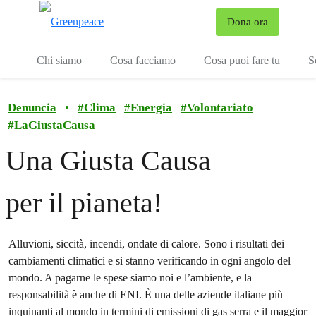
To
Dona ora
Menu
Chi siamo
Cosa facciamo
Cosa puoi fare tu
S
Denuncia
•
#
Clima
#
Energia
#
Volontariato
#
LaGiustaCausa
Una Giusta Causa
per il pianeta!
Alluvioni, siccità, incendi, ondate di calore. Sono i risultati dei
cambiamenti climatici e si stanno verificando in ogni angolo del
mondo. A pagarne le spese siamo noi e l’ambiente, e la
responsabilità è anche di ENI. È una delle aziende italiane più
inquinanti al mondo in termini di emissioni di gas serra e il maggior